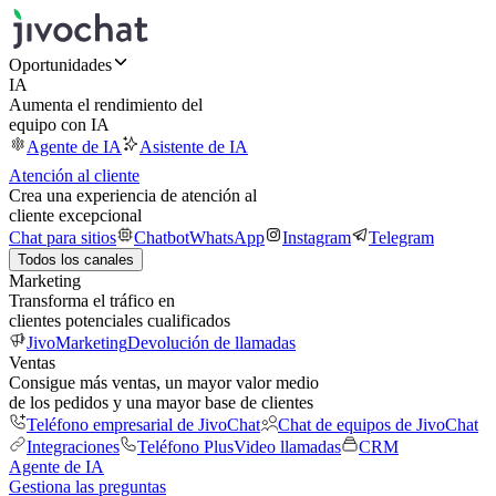
Oportunidades
IA
Aumenta el rendimiento del
equipo con IA
Agente de IA
Asistente de IA
Atención al cliente
Crea una experiencia de atención al
cliente excepcional
Chat para sitios
Chatbot
WhatsApp
Instagram
Telegram
Todos los canales
Marketing
Transforma el tráfico en
clientes potenciales cualificados
JivoMarketing
Devolución de llamadas
Ventas
Consigue más ventas, un mayor valor medio
de los pedidos y una mayor base de clientes
Teléfono empresarial de JivoChat
Chat de equipos de JivoChat
Integraciones
Teléfono Plus
Video llamadas
CRM
Agente de IA
Gestiona las preguntas