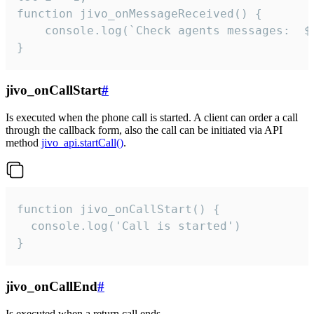
function jivo_onMessageReceived() {

	console.log(`Check agents messages:  ${i++}`)

}
jivo_onCallStart
#
Is executed when the phone call is started. A client can order a call
through the callback form, also the call can be initiated via API
method
jivo_api.startCall()
.
function jivo_onCallStart() {

  console.log('Call is started')

}
jivo_onCallEnd
#
Is executed when a return call ends.