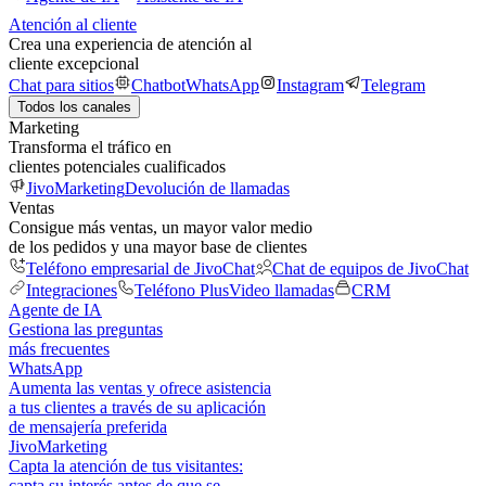
Atención al cliente
Crea una experiencia de atención al
cliente excepcional
Chat para sitios
Chatbot
WhatsApp
Instagram
Telegram
Todos los canales
Marketing
Transforma el tráfico en
clientes potenciales cualificados
JivoMarketing
Devolución de llamadas
Ventas
Consigue más ventas, un mayor valor medio
de los pedidos y una mayor base de clientes
Teléfono empresarial de JivoChat
Chat de equipos de JivoChat
Integraciones
Teléfono Plus
Video llamadas
CRM
Agente de IA
Gestiona las preguntas
más frecuentes
WhatsApp
Aumenta las ventas y ofrece asistencia
a tus clientes a través de su aplicación
de mensajería preferida
JivoMarketing
Capta la atención de tus visitantes:
capta su interés antes de que se