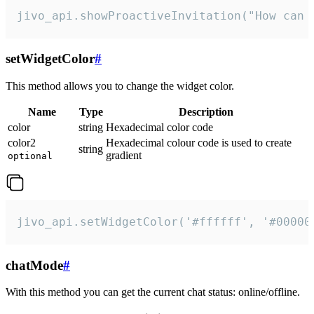
jivo_api.showProactiveInvitation("How can 
setWidgetColor
#
This method allows you to change the widget color.
Name
Type
Description
color
string
Hexadecimal color code
color2
Hexadecimal colour code is used to create
string
gradient
optional
jivo_api.setWidgetColor('#ffffff', '#00000
chatMode
#
With this method you can get the current chat status: online/offline.