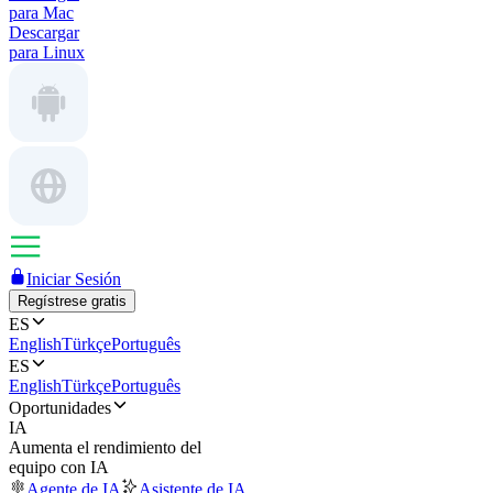
para Mac
Descargar
para Linux
Iniciar Sesión
Regístrese gratis
ES
English
Türkçe
Português
ES
English
Türkçe
Português
Oportunidades
IA
Aumenta el rendimiento del
equipo con IA
Agente de IA
Asistente de IA