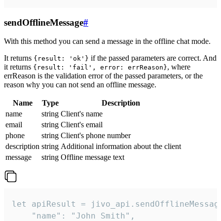
sendOfflineMessage
#
With this method you can send a message in the offline chat mode.
It returns
if the passed parameters are correct. And
{result: 'ok'}
it returns
, where
{result: 'fail', error: errReason}
errReason is the validation error of the passed parameters, or the
reason why you can not send an offline message.
Name
Type
Description
name
string
Client's name
email
string
Client's email
phone
string
Client's phone number
description
string
Additional information about the client
message
string
Offline message text
let apiResult = jivo_api.sendOfflineMessage
    "name": "John Smith",
