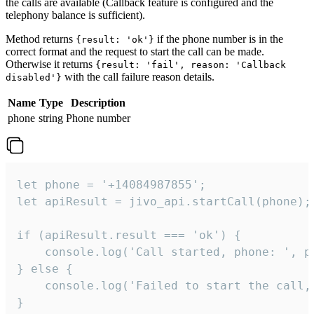
the calls are available (Callback feature is configured and the
telephony balance is sufficient).
Method returns
if the phone number is in the
{result: 'ok'}
correct format and the request to start the call can be made.
Otherwise it returns
{result: 'fail', reason: 'Callback
with the call failure reason details.
disabled'}
Name
Type
Description
phone
string
Phone number
let phone = '+14084987855';

let apiResult = jivo_api.startCall(phone);

if (apiResult.result === 'ok') {

    console.log('Call started, phone: ', ph
} else {

    console.log('Failed to start the call,
}