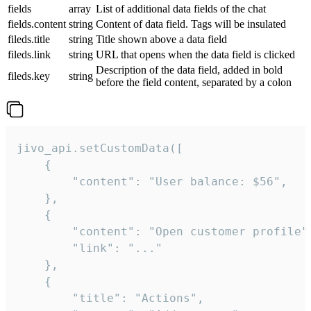
fields
array
List of additional data fields of the chat
fields.content
string
Content of data field. Tags will be insulated
fileds.title
string
Title shown above a data field
fileds.link
string
URL that opens when the data field is clicked
Description of the data field, added in bold
fileds.key
string
before the field content, separated by a colon
jivo_api.setCustomData([

    {

        "content": "User balance: $56",

    },

    {

        "content": "Open customer profile",
        "link": "..."

    },

    {

        "title": "Actions",
