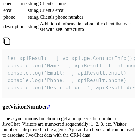
client_name
string
Client's name
email
string
Client's email
phone
string
Client's phone number
Additional information about the client that was
description
string
set with setContactInfo
let apiResult = jivo_api.getContactInfo();

console.log('Name: ', apiResult.client_name
console.log('Email: ', apiResult.email);

console.log('Phone: ', apiResult.phone);

console.log('Description: ', apiResult.des
getVisitorNumber
#
The asynchronous function to get a unique visitor number in
JivoChat. Visitors are numbered sequentially: 1, 2, 3, etc. Visitor
number is displayed in the agent's App and archives and can be used
to associate JivoChat data with the CRM data.