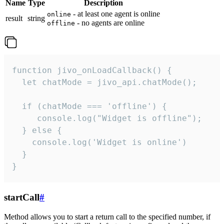
Name
Type
Description
- at least one agent is online
online
result
string
- no agents are online
offline
function jivo_onLoadCallback() {

  let chatMode = jivo_api.chatMode();

  if (chatMode === 'offline') {

     console.log("Widget is offline");

  } else {

    console.log('Widget is online')

  }

}
startCall
#
Method allows you to start a return call to the specified number, if