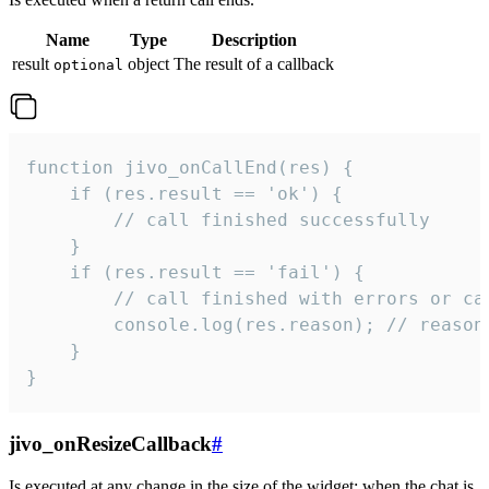
Name
Type
Description
result
object
The result of a callback
optional
function jivo_onCallEnd(res) {

    if (res.result == 'ok') {

        // call finished successfully

    }

    if (res.result == 'fail') {

        // call finished with errors or can
        console.log(res.reason); // reason 
    }

}
jivo_onResizeCallback
#
Is executed at any change in the size of the widget: when the chat is