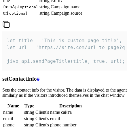
title
string
Ad ID
fromApi
string
Campaign name
optional
url
string
Campaign source
optional
let title = 'This is custom page title';

let url = 'https://site.com/url_to_page?q=p
jivo_api.sendPageTitle(title, true, url);
setContactInfo
#
Sets the contact info for the visitor. The data is displayed to the agent
similarly as if the visitors introduced themselves in the chat window.
Name
Type
Description
name
string
Client's name сайта
email
string
Client's email
phone
string
Client's phone number