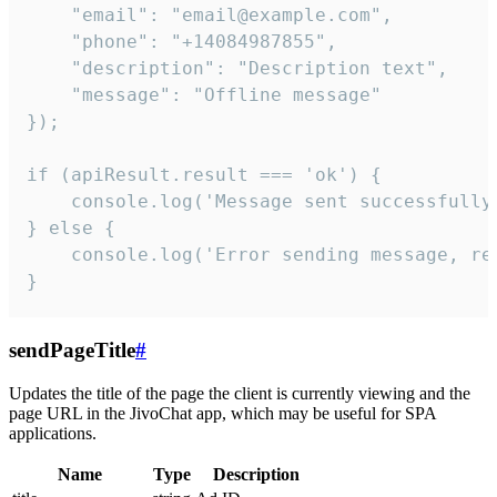
    "email": "email@example.com",

    "phone": "+14084987855",

    "description": "Description text",

    "message": "Offline message"

});

if (apiResult.result === 'ok') {

    console.log('Message sent successfully'
} else {

    console.log('Error sending message, rea
}
sendPageTitle
#
Updates the title of the page the client is currently viewing and the
page URL in the JivoChat app, which may be useful for SPA
applications.
Name
Type
Description