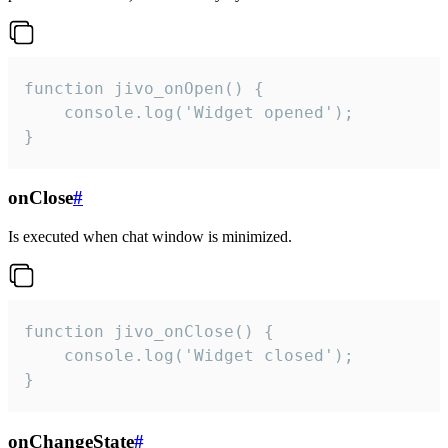
function jivo_onOpen() {

    console.log('Widget opened');

}
onClose
#
Is executed when chat window is minimized.
function jivo_onClose() {

    console.log('Widget closed');

}
onChangeState
#