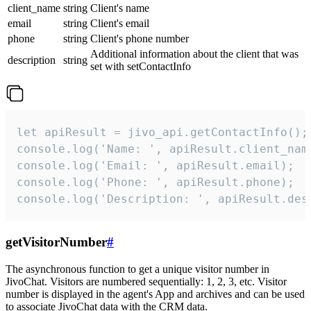
client_name
string
Client's name
email
string
Client's email
phone
string
Client's phone number
Additional information about the client that was
description
string
set with setContactInfo
let apiResult = jivo_api.getContactInfo();

console.log('Name: ', apiResult.client_name
console.log('Email: ', apiResult.email);

console.log('Phone: ', apiResult.phone);

console.log('Description: ', apiResult.des
getVisitorNumber
#
The asynchronous function to get a unique visitor number in
JivoChat. Visitors are numbered sequentially: 1, 2, 3, etc. Visitor
number is displayed in the agent's App and archives and can be used
to associate JivoChat data with the CRM data.