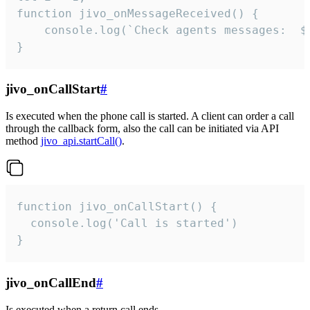
function jivo_onMessageReceived() {

	console.log(`Check agents messages:  ${i++}`)

}
jivo_onCallStart
#
Is executed when the phone call is started. A client can order a call
through the callback form, also the call can be initiated via API
method
jivo_api.startCall()
.
function jivo_onCallStart() {

  console.log('Call is started')

}
jivo_onCallEnd
#
Is executed when a return call ends.