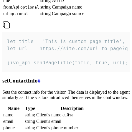
title
string
Ad ID
fromApi
string
Campaign name
optional
url
string
Campaign source
optional
let title = 'This is custom page title';

let url = 'https://site.com/url_to_page?q=p
jivo_api.sendPageTitle(title, true, url);
setContactInfo
#
Sets the contact info for the visitor. The data is displayed to the agent
similarly as if the visitors introduced themselves in the chat window.
Name
Type
Description
name
string
Client's name сайта
email
string
Client's email
phone
string
Client's phone number