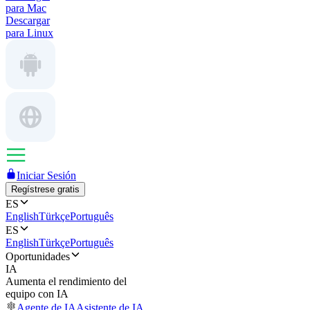
para Mac
Descargar
para Linux
Iniciar Sesión
Regístrese gratis
ES
English
Türkçe
Português
ES
English
Türkçe
Português
Oportunidades
IA
Aumenta el rendimiento del
equipo con IA
Agente de IA
Asistente de IA