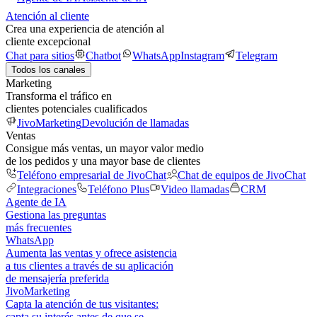
Atención al cliente
Crea una experiencia de atención al
cliente excepcional
Chat para sitios
Chatbot
WhatsApp
Instagram
Telegram
Todos los canales
Marketing
Transforma el tráfico en
clientes potenciales cualificados
JivoMarketing
Devolución de llamadas
Ventas
Consigue más ventas, un mayor valor medio
de los pedidos y una mayor base de clientes
Teléfono empresarial de JivoChat
Chat de equipos de JivoChat
Integraciones
Teléfono Plus
Video llamadas
CRM
Agente de IA
Gestiona las preguntas
más frecuentes
WhatsApp
Aumenta las ventas y ofrece asistencia
a tus clientes a través de su aplicación
de mensajería preferida
JivoMarketing
Capta la atención de tus visitantes:
capta su interés antes de que se