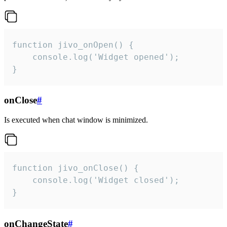
function jivo_onOpen() {

    console.log('Widget opened');

}
onClose
#
Is executed when chat window is minimized.
function jivo_onClose() {

    console.log('Widget closed');

}
onChangeState
#