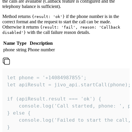
the calls are available (Callback feature is configured and the
telephony balance is sufficient).
Method returns
if the phone number is in the
{result: 'ok'}
correct format and the request to start the call can be made.
Otherwise it returns
{result: 'fail', reason: 'Callback
with the call failure reason details.
disabled'}
Name
Type
Description
phone
string
Phone number
let phone = '+14084987855';

let apiResult = jivo_api.startCall(phone);

if (apiResult.result === 'ok') {

    console.log('Call started, phone: ', ph
} else {

    console.log('Failed to start the call,
}