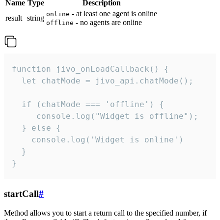
Name
Type
Description
- at least one agent is online
online
result
string
- no agents are online
offline
function jivo_onLoadCallback() {

  let chatMode = jivo_api.chatMode();

  if (chatMode === 'offline') {

     console.log("Widget is offline");

  } else {

    console.log('Widget is online')

  }

}
startCall
#
Method allows you to start a return call to the specified number, if