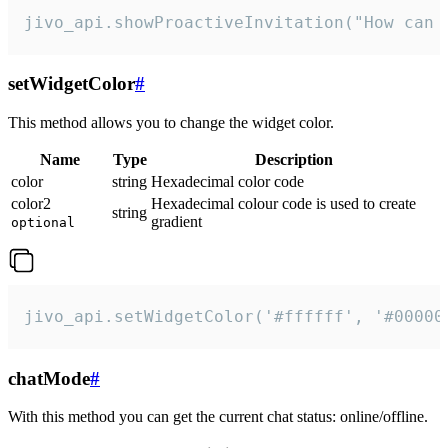
jivo_api.showProactiveInvitation("How can 
setWidgetColor
#
This method allows you to change the widget color.
Name
Type
Description
color
string
Hexadecimal color code
color2
Hexadecimal colour code is used to create
string
gradient
optional
jivo_api.setWidgetColor('#ffffff', '#00000
chatMode
#
With this method you can get the current chat status: online/offline.