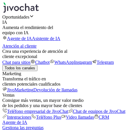
Oportunidades
IA
Aumenta el rendimiento del
equipo con IA
Agente de IA
Asistente de IA
Atención al cliente
Crea una experiencia de atención al
cliente excepcional
Chat para sitios
Chatbot
WhatsApp
Instagram
Telegram
Todos los canales
Marketing
Transforma el tráfico en
clientes potenciales cualificados
JivoMarketing
Devolución de llamadas
Ventas
Consigue más ventas, un mayor valor medio
de los pedidos y una mayor base de clientes
Teléfono empresarial de JivoChat
Chat de equipos de JivoChat
Integraciones
Teléfono Plus
Video llamadas
CRM
Agente de IA
Gestiona las preguntas