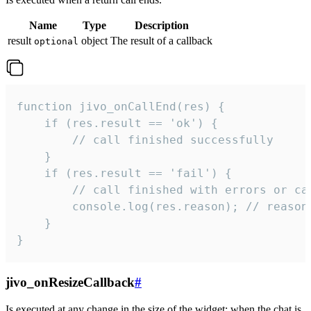
Name
Type
Description
result
object
The result of a callback
optional
function jivo_onCallEnd(res) {

    if (res.result == 'ok') {

        // call finished successfully

    }

    if (res.result == 'fail') {

        // call finished with errors or can
        console.log(res.reason); // reason 
    }

}
jivo_onResizeCallback
#
Is executed at any change in the size of the widget: when the chat is