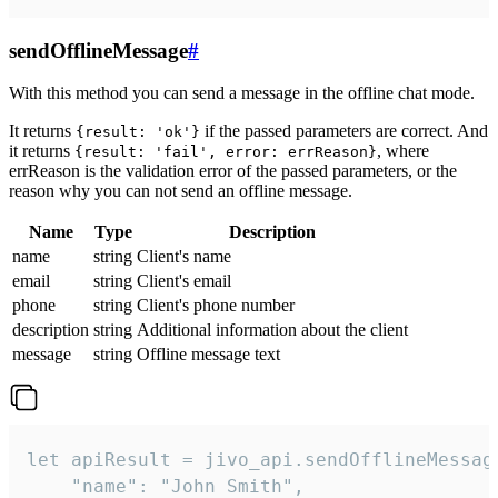
sendOfflineMessage
#
With this method you can send a message in the offline chat mode.
It returns
if the passed parameters are correct. And
{result: 'ok'}
it returns
, where
{result: 'fail', error: errReason}
errReason is the validation error of the passed parameters, or the
reason why you can not send an offline message.
Name
Type
Description
name
string
Client's name
email
string
Client's email
phone
string
Client's phone number
description
string
Additional information about the client
message
string
Offline message text
let apiResult = jivo_api.sendOfflineMessage
    "name": "John Smith",
