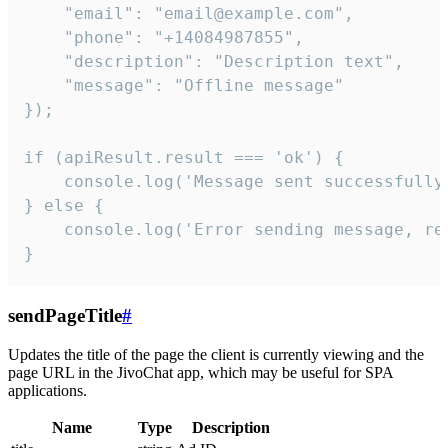
    "email": "email@example.com",

    "phone": "+14084987855",

    "description": "Description text",

    "message": "Offline message"

});

if (apiResult.result === 'ok') {

    console.log('Message sent successfully'
} else {

    console.log('Error sending message, rea
}
sendPageTitle
#
Updates the title of the page the client is currently viewing and the
page URL in the JivoChat app, which may be useful for SPA
applications.
Name
Type
Description