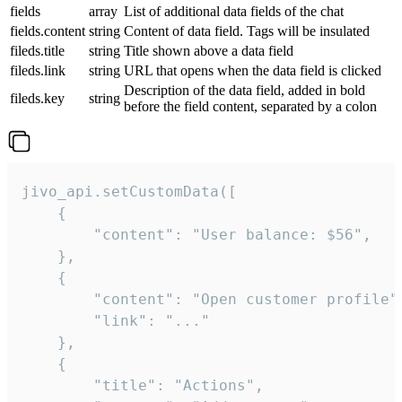
fields
array
List of additional data fields of the chat
fields.content
string
Content of data field. Tags will be insulated
fileds.title
string
Title shown above a data field
fileds.link
string
URL that opens when the data field is clicked
Description of the data field, added in bold
fileds.key
string
before the field content, separated by a colon
jivo_api.setCustomData([

    {

        "content": "User balance: $56",

    },

    {

        "content": "Open customer profile",
        "link": "..."

    },

    {

        "title": "Actions",
