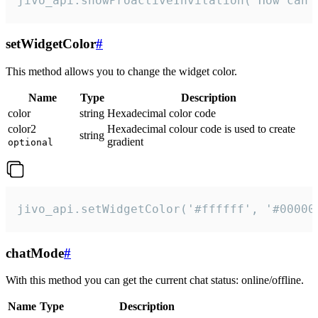
jivo_api.showProactiveInvitation("How can 
setWidgetColor
#
This method allows you to change the widget color.
Name
Type
Description
color
string
Hexadecimal color code
color2
Hexadecimal colour code is used to create
string
gradient
optional
jivo_api.setWidgetColor('#ffffff', '#00000
chatMode
#
With this method you can get the current chat status: online/offline.
Name
Type
Description