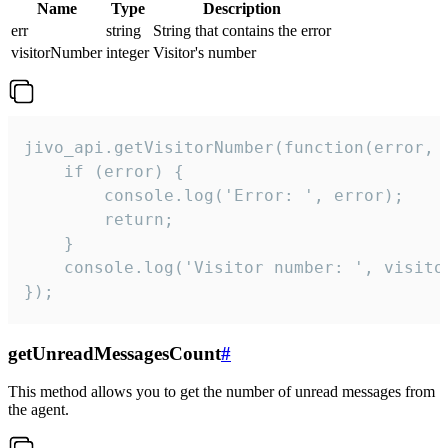
Name
Type
Description
err
string
String that contains the error
visitorNumber
integer
Visitor's number
jivo_api.getVisitorNumber(function(error, v
    if (error) {

        console.log('Error: ', error);

        return;

    }  

    console.log('Visitor number: ', visitor
});
getUnreadMessagesCount
#
This method allows you to get the number of unread messages from
the agent.