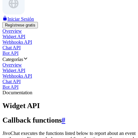
Iniciar Sesión
Regístrese gratis
Overview
Widget API
Webhooks API
Chat API
Bot API
Categorías
Overview
Widget API
Webhooks API
Chat API
Bot API
Documentation
Widget API
Callback functions
#
JivoChat executes the functions listed below to report about an event