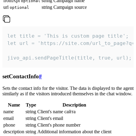
fromApi
string
Campaign name
optional
url
string
Campaign source
optional
let title = 'This is custom page title';

let url = 'https://site.com/url_to_page?q=p
jivo_api.sendPageTitle(title, true, url);
setContactInfo
#
Sets the contact info for the visitor. The data is displayed to the agent
similarly as if the visitors introduced themselves in the chat window.
Name
Type
Description
name
string
Client's name сайта
email
string
Client's email
phone
string
Client's phone number
description
string
Additional information about the client