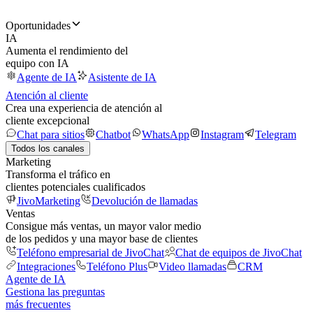
Oportunidades
IA
Aumenta el rendimiento del
equipo con IA
Agente de IA
Asistente de IA
Atención al cliente
Crea una experiencia de atención al
cliente excepcional
Chat para sitios
Chatbot
WhatsApp
Instagram
Telegram
Todos los canales
Marketing
Transforma el tráfico en
clientes potenciales cualificados
JivoMarketing
Devolución de llamadas
Ventas
Consigue más ventas, un mayor valor medio
de los pedidos y una mayor base de clientes
Teléfono empresarial de JivoChat
Chat de equipos de JivoChat
Integraciones
Teléfono Plus
Video llamadas
CRM
Agente de IA
Gestiona las preguntas
más frecuentes