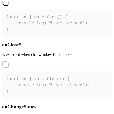
function jivo_onOpen() {

    console.log('Widget opened');

}
onClose
#
Is executed when chat window is minimized.
function jivo_onClose() {

    console.log('Widget closed');

}
onChangeState
#