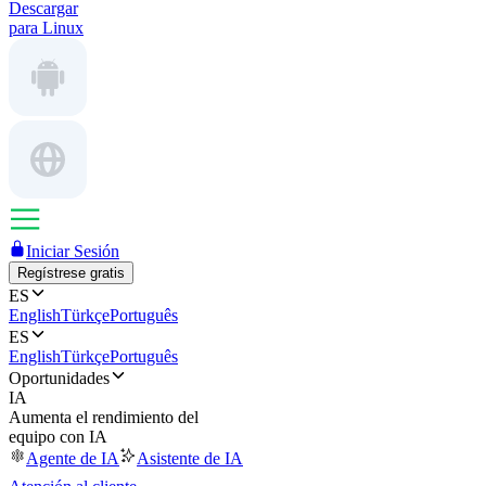
Descargar
para Linux
Iniciar Sesión
Regístrese gratis
ES
English
Türkçe
Português
ES
English
Türkçe
Português
Oportunidades
IA
Aumenta el rendimiento del
equipo con IA
Agente de IA
Asistente de IA