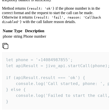
Method returns
if the phone number is in the
{result: 'ok'}
correct format and the request to start the call can be made.
Otherwise it returns
{result: 'fail', reason: 'Callback
with the call failure reason details.
disabled'}
Name
Type
Description
phone
string
Phone number
let phone = '+14084987855';

let apiResult = jivo_api.startCall(phone);

if (apiResult.result === 'ok') {

    console.log('Call started, phone: ', ph
} else {

    console.log('Failed to start the call,
}