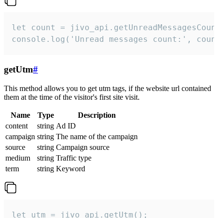
let count = jivo_api.getUnreadMessagesCount
console.log('Unread messages count:', coun
getUtm
#
This method allows you to get utm tags, if the website url contained
them at the time of the visitor's first site visit.
Name
Type
Description
content
string
Ad ID
campaign
string
The name of the campaign
source
string
Campaign source
medium
string
Traffic type
term
string
Keyword
let utm = jivo_api.getUtm();
