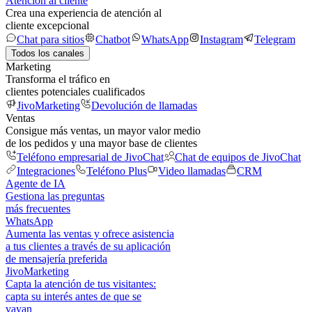
Atención al cliente
Crea una experiencia de atención al
cliente excepcional
Chat para sitios
Chatbot
WhatsApp
Instagram
Telegram
Todos los canales
Marketing
Transforma el tráfico en
clientes potenciales cualificados
JivoMarketing
Devolución de llamadas
Ventas
Consigue más ventas, un mayor valor medio
de los pedidos y una mayor base de clientes
Teléfono empresarial de JivoChat
Chat de equipos de JivoChat
Integraciones
Teléfono Plus
Video llamadas
CRM
Agente de IA
Gestiona las preguntas
más frecuentes
WhatsApp
Aumenta las ventas y ofrece asistencia
a tus clientes a través de su aplicación
de mensajería preferida
JivoMarketing
Capta la atención de tus visitantes:
capta su interés antes de que se
vayan