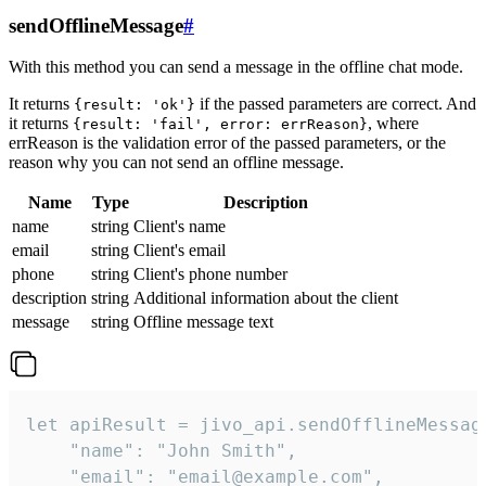
sendOfflineMessage
#
With this method you can send a message in the offline chat mode.
It returns
if the passed parameters are correct. And
{result: 'ok'}
it returns
, where
{result: 'fail', error: errReason}
errReason is the validation error of the passed parameters, or the
reason why you can not send an offline message.
Name
Type
Description
name
string
Client's name
email
string
Client's email
phone
string
Client's phone number
description
string
Additional information about the client
message
string
Offline message text
let apiResult = jivo_api.sendOfflineMessage
    "name": "John Smith",

    "email": "email@example.com",
