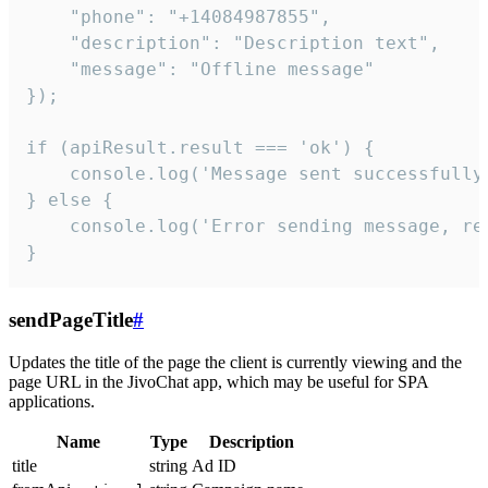
    "phone": "+14084987855",

    "description": "Description text",

    "message": "Offline message"

});

if (apiResult.result === 'ok') {

    console.log('Message sent successfully'
} else {

    console.log('Error sending message, rea
}
sendPageTitle
#
Updates the title of the page the client is currently viewing and the
page URL in the JivoChat app, which may be useful for SPA
applications.
Name
Type
Description
title
string
Ad ID