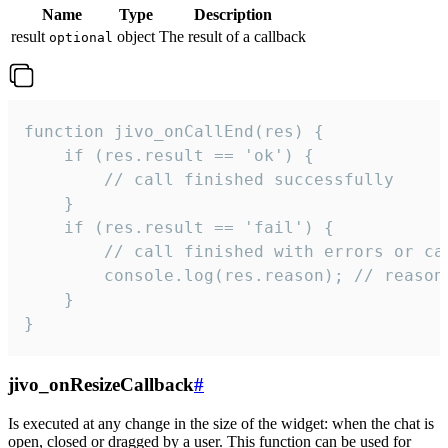
Name
Type
Description
result
object
The result of a callback
optional
function jivo_onCallEnd(res) {

    if (res.result == 'ok') {

        // call finished successfully

    }

    if (res.result == 'fail') {

        // call finished with errors or can
        console.log(res.reason); // reason 
    }

}
jivo_onResizeCallback
#
Is executed at any change in the size of the widget: when the chat is
open, closed or dragged by a user. This function can be used for