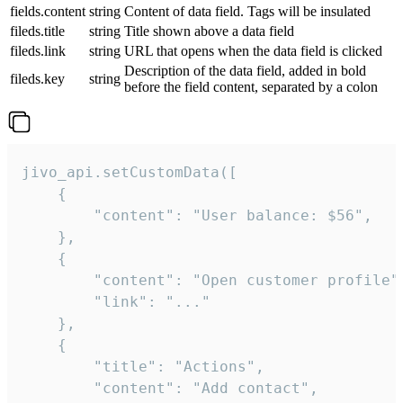
fields.content
string
Content of data field. Tags will be insulated
fileds.title
string
Title shown above a data field
fileds.link
string
URL that opens when the data field is clicked
Description of the data field, added in bold
fileds.key
string
before the field content, separated by a colon
jivo_api.setCustomData([

    {

        "content": "User balance: $56",

    },

    {

        "content": "Open customer profile",
        "link": "..."

    },

    {

        "title": "Actions",

        "content": "Add contact",
