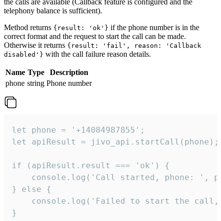
the calls are available (Callback feature is configured and the
telephony balance is sufficient).
Method returns
if the phone number is in the
{result: 'ok'}
correct format and the request to start the call can be made.
Otherwise it returns
{result: 'fail', reason: 'Callback
with the call failure reason details.
disabled'}
Name
Type
Description
phone
string
Phone number
let phone = '+14084987855';

let apiResult = jivo_api.startCall(phone);

if (apiResult.result === 'ok') {

    console.log('Call started, phone: ', ph
} else {

    console.log('Failed to start the call,
}