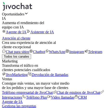
Oportunidades
IA
Aumenta el rendimiento del
equipo con IA
Agente de IA
Asistente de IA
Atención al cliente
Crea una experiencia de atención al
cliente excepcional
Chat para sitios
Chatbot
WhatsApp
Instagram
Telegram
Todos los canales
Marketing
Transforma el tráfico en
clientes potenciales cualificados
JivoMarketing
Devolución de llamadas
Ventas
Consigue más ventas, un mayor valor medio
de los pedidos y una mayor base de clientes
Teléfono empresarial de JivoChat
Chat de equipos de JivoChat
Integraciones
Teléfono Plus
Video llamadas
CRM
Agente de IA
Gestiona las preguntas