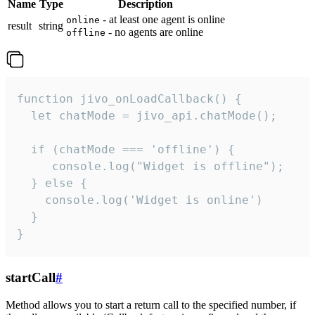
Name
Type
Description
- at least one agent is online
online
result
string
- no agents are online
offline
function jivo_onLoadCallback() {

  let chatMode = jivo_api.chatMode();

  if (chatMode === 'offline') {

     console.log("Widget is offline");

  } else {

    console.log('Widget is online')

  }

}
startCall
#
Method allows you to start a return call to the specified number, if