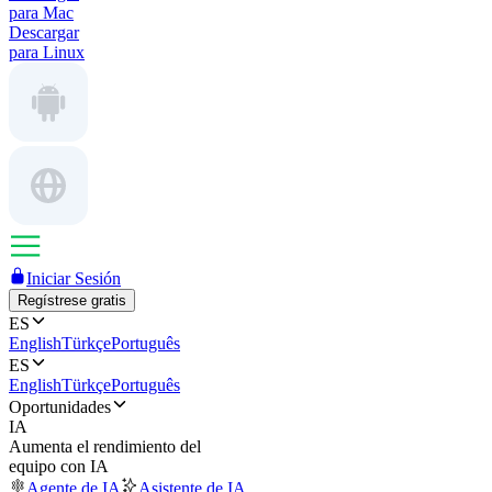
para Mac
Descargar
para Linux
Iniciar Sesión
Regístrese gratis
ES
English
Türkçe
Português
ES
English
Türkçe
Português
Oportunidades
IA
Aumenta el rendimiento del
equipo con IA
Agente de IA
Asistente de IA