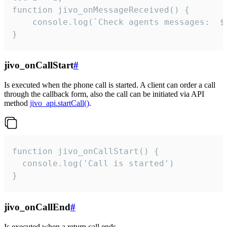
function jivo_onMessageReceived() {

	console.log(`Check agents messages:  ${i++}`)

}
jivo_onCallStart
#
Is executed when the phone call is started. A client can order a call
through the callback form, also the call can be initiated via API
method
jivo_api.startCall()
.
function jivo_onCallStart() {

  console.log('Call is started')

}
jivo_onCallEnd
#
Is executed when a return call ends.