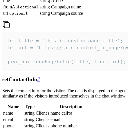
title
string
Ad ID
fromApi
string
Campaign name
optional
url
string
Campaign source
optional
let title = 'This is custom page title';

let url = 'https://site.com/url_to_page?q=p
jivo_api.sendPageTitle(title, true, url);
setContactInfo
#
Sets the contact info for the visitor. The data is displayed to the agent
similarly as if the visitors introduced themselves in the chat window.
Name
Type
Description
name
string
Client's name сайта
email
string
Client's email
phone
string
Client's phone number