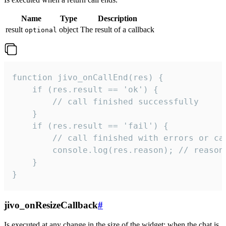
Name
Type
Description
result
object
The result of a callback
optional
function jivo_onCallEnd(res) {

    if (res.result == 'ok') {

        // call finished successfully

    }

    if (res.result == 'fail') {

        // call finished with errors or can
        console.log(res.reason); // reason 
    }

}
jivo_onResizeCallback
#
Is executed at any change in the size of the widget: when the chat is