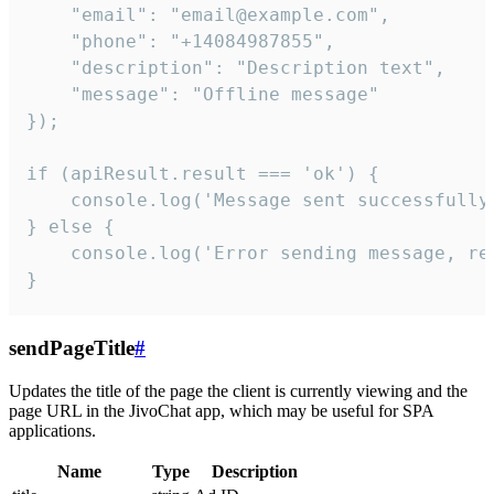
    "email": "email@example.com",

    "phone": "+14084987855",

    "description": "Description text",

    "message": "Offline message"

});

if (apiResult.result === 'ok') {

    console.log('Message sent successfully'
} else {

    console.log('Error sending message, rea
}
sendPageTitle
#
Updates the title of the page the client is currently viewing and the
page URL in the JivoChat app, which may be useful for SPA
applications.
Name
Type
Description