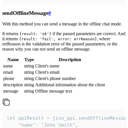
sendOfflineMessage
#
With this method you can send a message in the offline chat mode.
It returns
if the passed parameters are correct. And
{result: 'ok'}
it returns
, where
{result: 'fail', error: errReason}
errReason is the validation error of the passed parameters, or the
reason why you can not send an offline message.
Name
Type
Description
name
string
Client's name
email
string
Client's email
phone
string
Client's phone number
description
string
Additional information about the client
message
string
Offline message text
let apiResult = jivo_api.sendOfflineMessage
    "name": "John Smith",
