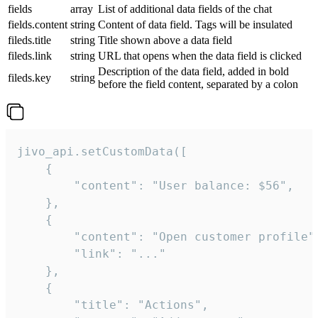
fields
array
List of additional data fields of the chat
fields.content
string
Content of data field. Tags will be insulated
fileds.title
string
Title shown above a data field
fileds.link
string
URL that opens when the data field is clicked
Description of the data field, added in bold
fileds.key
string
before the field content, separated by a colon
jivo_api.setCustomData([

    {

        "content": "User balance: $56",

    },

    {

        "content": "Open customer profile",
        "link": "..."

    },

    {

        "title": "Actions",
