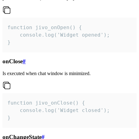
function jivo_onOpen() {

    console.log('Widget opened');

}
onClose
#
Is executed when chat window is minimized.
function jivo_onClose() {

    console.log('Widget closed');

}
onChangeState
#