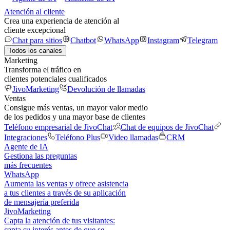
Atención al cliente
Crea una experiencia de atención al
cliente excepcional
Chat para sitios
Chatbot
WhatsApp
Instagram
Telegram
Todos los canales
Marketing
Transforma el tráfico en
clientes potenciales cualificados
JivoMarketing
Devolución de llamadas
Ventas
Consigue más ventas, un mayor valor medio
de los pedidos y una mayor base de clientes
Teléfono empresarial de JivoChat
Chat de equipos de JivoChat
Integraciones
Teléfono Plus
Video llamadas
CRM
Agente de IA
Gestiona las preguntas
más frecuentes
WhatsApp
Aumenta las ventas y ofrece asistencia
a tus clientes a través de su aplicación
de mensajería preferida
JivoMarketing
Capta la atención de tus visitantes:
capta su interés antes de que se