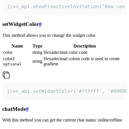
jivo_api.showProactiveInvitation("How can 
setWidgetColor
#
This method allows you to change the widget color.
Name
Type
Description
color
string
Hexadecimal color code
color2
Hexadecimal colour code is used to create
string
gradient
optional
jivo_api.setWidgetColor('#ffffff', '#00000
chatMode
#
With this method you can get the current chat status: online/offline.