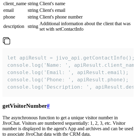
client_name
string
Client's name
email
string
Client's email
phone
string
Client's phone number
Additional information about the client that was
description
string
set with setContactInfo
let apiResult = jivo_api.getContactInfo();

console.log('Name: ', apiResult.client_name
console.log('Email: ', apiResult.email);

console.log('Phone: ', apiResult.phone);

console.log('Description: ', apiResult.des
getVisitorNumber
#
The asynchronous function to get a unique visitor number in
JivoChat. Visitors are numbered sequentially: 1, 2, 3, etc. Visitor
number is displayed in the agent's App and archives and can be used
to associate JivoChat data with the CRM data.