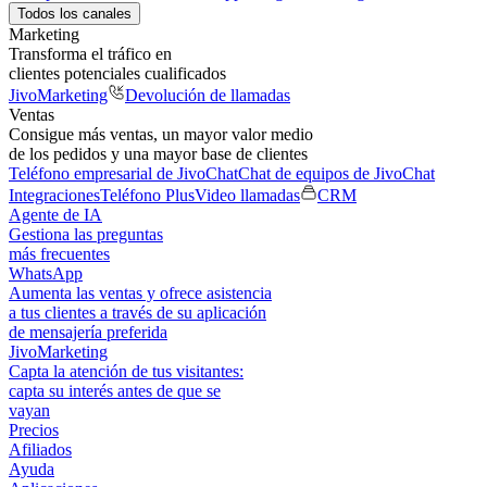
Todos los canales
Marketing
Transforma el tráfico en
clientes potenciales cualificados
JivoMarketing
Devolución de llamadas
Ventas
Consigue más ventas, un mayor valor medio
de los pedidos y una mayor base de clientes
Teléfono empresarial de JivoChat
Chat de equipos de JivoChat
Integraciones
Teléfono Plus
Video llamadas
CRM
Agente de IA
Gestiona las preguntas
más frecuentes
WhatsApp
Aumenta las ventas y ofrece asistencia
a tus clientes a través de su aplicación
de mensajería preferida
JivoMarketing
Capta la atención de tus visitantes:
capta su interés antes de que se
vayan
Precios
Afiliados
Ayuda