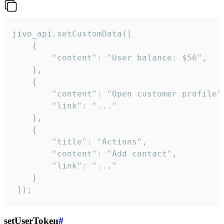
jivo_api.setCustomData([

    {

        "content": "User balance: $56",

    },

    {

        "content": "Open customer profile",
        "link": "..."

    },

    {

        "title": "Actions",

        "content": "Add contact",

        "link": "..."

    }

 ]);
setUserToken
#