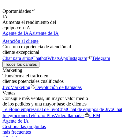
Oportunidades
IA
Aumenta el rendimiento del
equipo con IA
Agente de IA
Asistente de IA
Atención al cliente
Crea una experiencia de atención al
cliente excepcional
Chat para sitios
Chatbot
WhatsApp
Instagram
Telegram
Todos los canales
Marketing
Transforma el tráfico en
clientes potenciales cualificados
JivoMarketing
Devolución de llamadas
Ventas
Consigue más ventas, un mayor valor medio
de los pedidos y una mayor base de clientes
Teléfono empresarial de JivoChat
Chat de equipos de JivoChat
Integraciones
Teléfono Plus
Video llamadas
CRM
Agente de IA
Gestiona las preguntas
más frecuentes