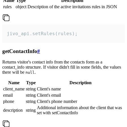
Name
Type
Description
rules
object
Description of the active invitations rules in JSON
jivo_api.setRules(rules);
getContactInfo
#
Returns visitor's contact info from the contacts form as a
contact_info structure. If visitor didn't fill in some fields, the values
there will be
.
null
Name
Type
Description
client_name
string
Client's name
email
string
Client's email
phone
string
Client's phone number
Additional information about the client that was
description
string
set with setContactInfo