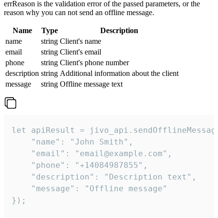
errReason is the validation error of the passed parameters, or the
reason why you can not send an offline message.
Name
Type
Description
name
string
Client's name
email
string
Client's email
phone
string
Client's phone number
description
string
Additional information about the client
message
string
Offline message text
let apiResult = jivo_api.sendOfflineMessage
    "name": "John Smith",

    "email": "email@example.com",

    "phone": "+14084987855",

    "description": "Description text",

    "message": "Offline message"

});
