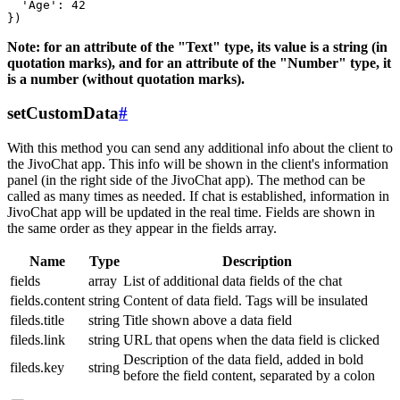
  'Age': 42

Note: for an attribute of the "Text" type, its value is a string (in
quotation marks), and for an attribute of the "Number" type, it
is a number (without quotation marks).
setCustomData
#
With this method you can send any additional info about the client to
the JivoChat app. This info will be shown in the client's information
panel (in the right side of the JivoChat app). The method can be
called as many times as needed. If chat is established, information in
JivoChat app will be updated in the real time. Fields are shown in
the same order as they appear in the fields array.
Name
Type
Description
fields
array
List of additional data fields of the chat
fields.content
string
Content of data field. Tags will be insulated
fileds.title
string
Title shown above a data field
fileds.link
string
URL that opens when the data field is clicked
Description of the data field, added in bold
fileds.key
string
before the field content, separated by a colon