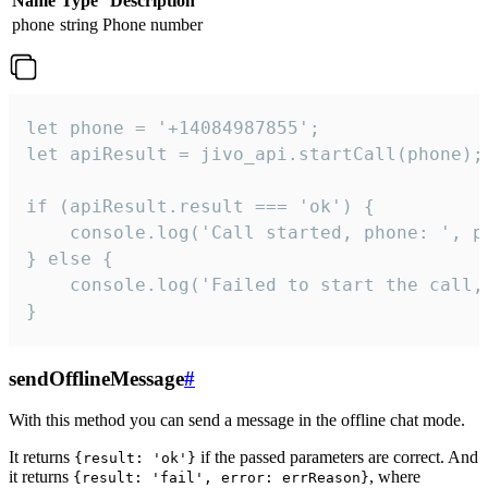
Name
Type
Description
phone
string
Phone number
let phone = '+14084987855';

let apiResult = jivo_api.startCall(phone);

if (apiResult.result === 'ok') {

    console.log('Call started, phone: ', ph
} else {

    console.log('Failed to start the call,
}
sendOfflineMessage
#
With this method you can send a message in the offline chat mode.
It returns
if the passed parameters are correct. And
{result: 'ok'}
it returns
, where
{result: 'fail', error: errReason}