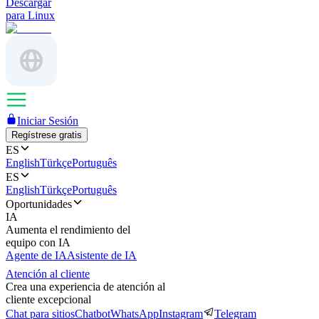
Descargar
para Linux
Iniciar Sesión
Regístrese gratis
ES
English
Türkçe
Português
ES
English
Türkçe
Português
Oportunidades
IA
Aumenta el rendimiento del
equipo con IA
Agente de IA
Asistente de IA
Atención al cliente
Crea una experiencia de atención al
cliente excepcional
Chat para sitios
Chatbot
WhatsApp
Instagram
Telegram