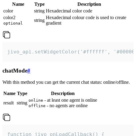
Name
Type
Description
color
string
Hexadecimal color code
color2
Hexadecimal colour code is used to create
string
gradient
optional
jivo_api.setWidgetColor('#ffffff', '#00000
chatMode
#
With this method you can get the current chat status: online/offline.
Name
Type
Description
- at least one agent is online
online
result
string
- no agents are online
offline
function jivo_onLoadCallback() {
