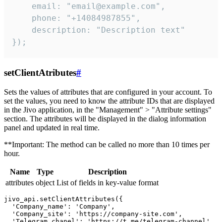
    email: "email@example.com",

    phone: "+14084987855",

    description: "Description text"

});
setClientAtributes
#
Sets the values ​​of attributes that are configured in your account. To
set the values, you need to know the attribute IDs that are displayed
in the Jivo application, in the "Management" > "Attribute settings"
section. The attributes will be displayed in the dialog information
panel and updated in real time.
**Important: The method can be called no more than 10 times per
hour.
Name
Type
Description
attributes
object
List of fields in key-value format
jivo_api.setClientAttributes({

  'Company_name': 'Company',

  'Company_site': 'https://company-site.com',

  'Telegram_chanel': 'https://t.me/telegram-channel',
