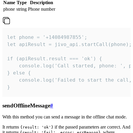
Name
Type
Description
phone
string
Phone number
let phone = '+14084987855';

let apiResult = jivo_api.startCall(phone);

if (apiResult.result === 'ok') {

    console.log('Call started, phone: ', ph
} else {

    console.log('Failed to start the call,
}
sendOfflineMessage
#
With this method you can send a message in the offline chat mode.
It returns
if the passed parameters are correct. And
{result: 'ok'}
it returns
, where
{result: 'fail', error: errReason}