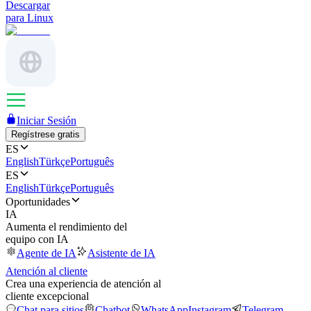
Descargar
para Linux
Iniciar Sesión
Regístrese gratis
ES
English
Türkçe
Português
ES
English
Türkçe
Português
Oportunidades
IA
Aumenta el rendimiento del
equipo con IA
Agente de IA
Asistente de IA
Atención al cliente
Crea una experiencia de atención al
cliente excepcional
Chat para sitios
Chatbot
WhatsApp
Instagram
Telegram