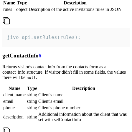
Name
Type
Description
rules
object
Description of the active invitations rules in JSON
jivo_api.setRules(rules);
getContactInfo
#
Returns visitor's contact info from the contacts form as a
contact_info structure. If visitor didn't fill in some fields, the values
there will be
.
null
Name
Type
Description
client_name
string
Client's name
email
string
Client's email
phone
string
Client's phone number
Additional information about the client that was
description
string
set with setContactInfo