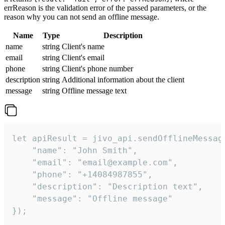
errReason is the validation error of the passed parameters, or the
reason why you can not send an offline message.
Name
Type
Description
name
string
Client's name
email
string
Client's email
phone
string
Client's phone number
description
string
Additional information about the client
message
string
Offline message text
let apiResult = jivo_api.sendOfflineMessage
    "name": "John Smith",

    "email": "email@example.com",

    "phone": "+14084987855",

    "description": "Description text",

    "message": "Offline message"

});
