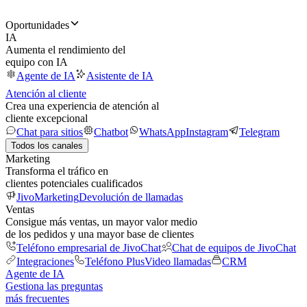
Oportunidades
IA
Aumenta el rendimiento del
equipo con IA
Agente de IA
Asistente de IA
Atención al cliente
Crea una experiencia de atención al
cliente excepcional
Chat para sitios
Chatbot
WhatsApp
Instagram
Telegram
Todos los canales
Marketing
Transforma el tráfico en
clientes potenciales cualificados
JivoMarketing
Devolución de llamadas
Ventas
Consigue más ventas, un mayor valor medio
de los pedidos y una mayor base de clientes
Teléfono empresarial de JivoChat
Chat de equipos de JivoChat
Integraciones
Teléfono Plus
Video llamadas
CRM
Agente de IA
Gestiona las preguntas
más frecuentes