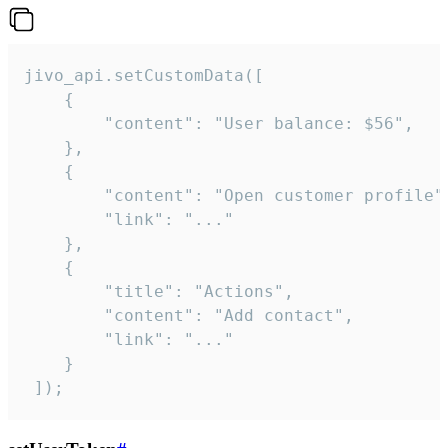
jivo_api.setCustomData([

    {

        "content": "User balance: $56",

    },

    {

        "content": "Open customer profile",
        "link": "..."

    },

    {

        "title": "Actions",

        "content": "Add contact",

        "link": "..."

    }

 ]);