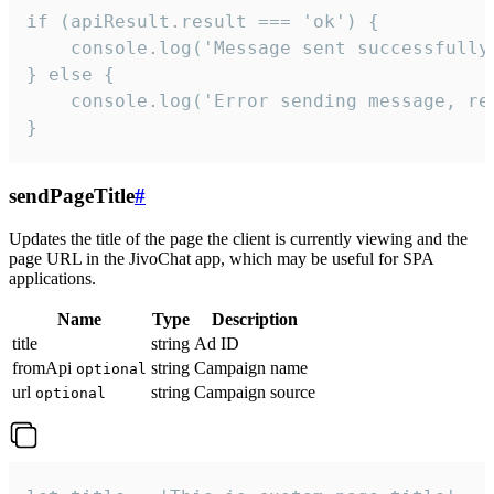
if (apiResult.result === 'ok') {

    console.log('Message sent successfully'
} else {

    console.log('Error sending message, rea
}
sendPageTitle
#
Updates the title of the page the client is currently viewing and the
page URL in the JivoChat app, which may be useful for SPA
applications.
Name
Type
Description
title
string
Ad ID
fromApi
string
Campaign name
optional
url
string
Campaign source
optional