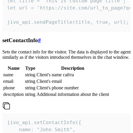
let title = 'This is custom page title';

let url = 'https://site.com/url_to_page?q=p
jivo_api.sendPageTitle(title, true, url);
setContactInfo
#
Sets the contact info for the visitor. The data is displayed to the agent
similarly as if the visitors introduced themselves in the chat window.
Name
Type
Description
name
string
Client's name сайта
email
string
Client's email
phone
string
Client's phone number
description
string
Additional information about the client
jivo_api.setContactInfo({

    name: "John Smith",
