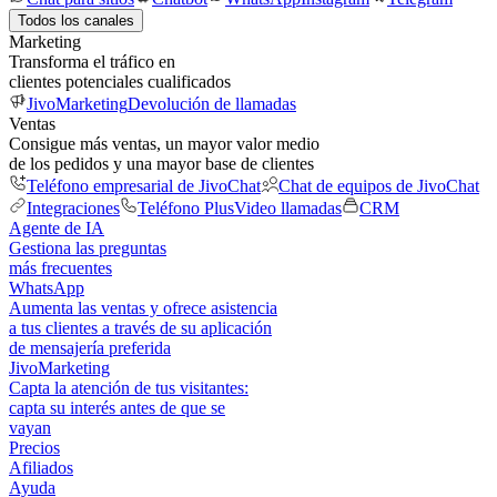
Todos los canales
Marketing
Transforma el tráfico en
clientes potenciales cualificados
JivoMarketing
Devolución de llamadas
Ventas
Consigue más ventas, un mayor valor medio
de los pedidos y una mayor base de clientes
Teléfono empresarial de JivoChat
Chat de equipos de JivoChat
Integraciones
Teléfono Plus
Video llamadas
CRM
Agente de IA
Gestiona las preguntas
más frecuentes
WhatsApp
Aumenta las ventas y ofrece asistencia
a tus clientes a través de su aplicación
de mensajería preferida
JivoMarketing
Capta la atención de tus visitantes:
capta su interés antes de que se
vayan
Precios
Afiliados
Ayuda