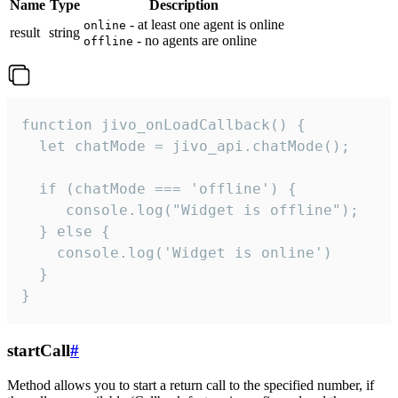
Name
Type
Description
- at least one agent is online
online
result
string
- no agents are online
offline
function jivo_onLoadCallback() {

  let chatMode = jivo_api.chatMode();

  if (chatMode === 'offline') {

     console.log("Widget is offline");

  } else {

    console.log('Widget is online')

  }

}
startCall
#
Method allows you to start a return call to the specified number, if