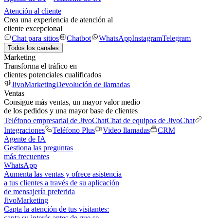
Atención al cliente
Crea una experiencia de atención al
cliente excepcional
Chat para sitios
Chatbot
WhatsApp
Instagram
Telegram
Todos los canales
Marketing
Transforma el tráfico en
clientes potenciales cualificados
JivoMarketing
Devolución de llamadas
Ventas
Consigue más ventas, un mayor valor medio
de los pedidos y una mayor base de clientes
Teléfono empresarial de JivoChat
Chat de equipos de JivoChat
Integraciones
Teléfono Plus
Video llamadas
CRM
Agente de IA
Gestiona las preguntas
más frecuentes
WhatsApp
Aumenta las ventas y ofrece asistencia
a tus clientes a través de su aplicación
de mensajería preferida
JivoMarketing
Capta la atención de tus visitantes:
capta su interés antes de que se