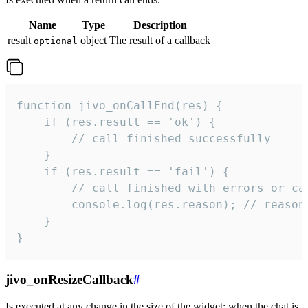
Name
Type
Description
result
object
The result of a callback
optional
function jivo_onCallEnd(res) {

    if (res.result == 'ok') {

        // call finished successfully

    }

    if (res.result == 'fail') {

        // call finished with errors or can
        console.log(res.reason); // reason 
    }

}
jivo_onResizeCallback
#
Is executed at any change in the size of the widget: when the chat is