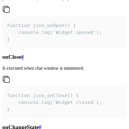
function jivo_onOpen() {

    console.log('Widget opened');

}
onClose
#
Is executed when chat window is minimized.
function jivo_onClose() {

    console.log('Widget closed');

}
onChangeState
#