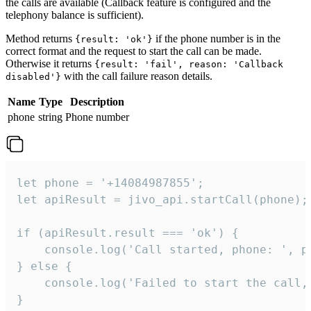
the calls are available (Callback feature is configured and the
telephony balance is sufficient).
Method returns
if the phone number is in the
{result: 'ok'}
correct format and the request to start the call can be made.
Otherwise it returns
{result: 'fail', reason: 'Callback
with the call failure reason details.
disabled'}
Name
Type
Description
phone
string
Phone number
let phone = '+14084987855';

let apiResult = jivo_api.startCall(phone);

if (apiResult.result === 'ok') {

    console.log('Call started, phone: ', ph
} else {

    console.log('Failed to start the call,
}