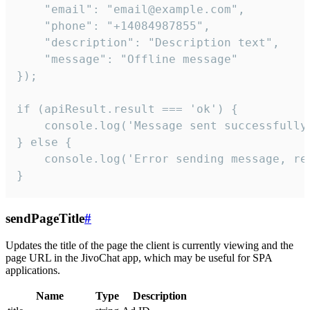
    "email": "email@example.com",

    "phone": "+14084987855",

    "description": "Description text",

    "message": "Offline message"

});

if (apiResult.result === 'ok') {

    console.log('Message sent successfully'
} else {

    console.log('Error sending message, rea
}
sendPageTitle
#
Updates the title of the page the client is currently viewing and the
page URL in the JivoChat app, which may be useful for SPA
applications.
Name
Type
Description