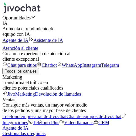
Oportunidades
IA
Aumenta el rendimiento del
equipo con IA
Agente de IA
Asistente de IA
Atención al cliente
Crea una experiencia de atención al
cliente excepcional
Chat para sitios
Chatbot
WhatsApp
Instagram
Telegram
Todos los canales
Marketing
Transforma el tráfico en
clientes potenciales cualificados
JivoMarketing
Devolución de llamadas
Ventas
Consigue más ventas, un mayor valor medio
de los pedidos y una mayor base de clientes
Teléfono empresarial de JivoChat
Chat de equipos de JivoChat
Integraciones
Teléfono Plus
Video llamadas
CRM
Agente de IA
Gestiona las preguntas