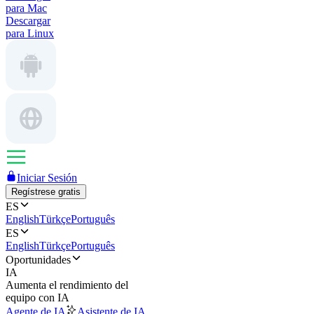
para Mac
Descargar
para Linux
Iniciar Sesión
Regístrese gratis
ES
English
Türkçe
Português
ES
English
Türkçe
Português
Oportunidades
IA
Aumenta el rendimiento del
equipo con IA
Agente de IA
Asistente de IA