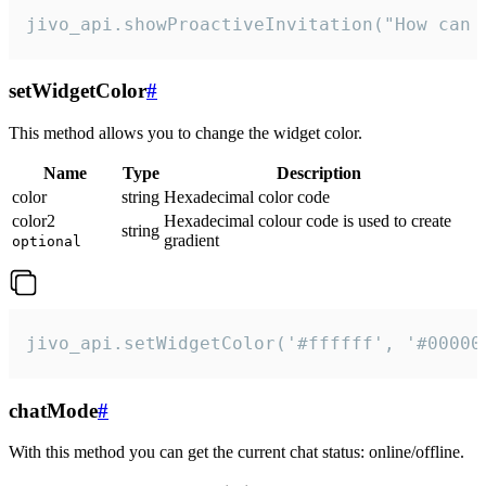
jivo_api.showProactiveInvitation("How can 
setWidgetColor
#
This method allows you to change the widget color.
Name
Type
Description
color
string
Hexadecimal color code
color2
Hexadecimal colour code is used to create
string
gradient
optional
jivo_api.setWidgetColor('#ffffff', '#00000
chatMode
#
With this method you can get the current chat status: online/offline.