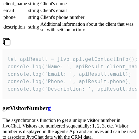
client_name
string
Client's name
email
string
Client's email
phone
string
Client's phone number
Additional information about the client that was
description
string
set with setContactInfo
let apiResult = jivo_api.getContactInfo();

console.log('Name: ', apiResult.client_name
console.log('Email: ', apiResult.email);

console.log('Phone: ', apiResult.phone);

console.log('Description: ', apiResult.des
getVisitorNumber
#
The asynchronous function to get a unique visitor number in
JivoChat. Visitors are numbered sequentially: 1, 2, 3, etc. Visitor
number is displayed in the agent's App and archives and can be used
to associate JivoChat data with the CRM data.