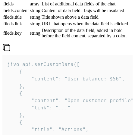
fields
array
List of additional data fields of the chat
fields.content
string
Content of data field. Tags will be insulated
fileds.title
string
Title shown above a data field
fileds.link
string
URL that opens when the data field is clicked
Description of the data field, added in bold
fileds.key
string
before the field content, separated by a colon
jivo_api.setCustomData([

    {

        "content": "User balance: $56",

    },

    {

        "content": "Open customer profile",
        "link": "..."

    },

    {

        "title": "Actions",
