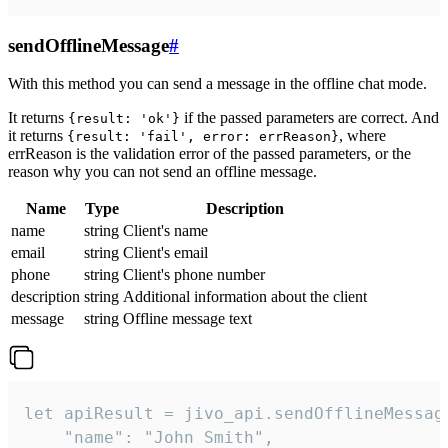
sendOfflineMessage
#
With this method you can send a message in the offline chat mode.
It returns
if the passed parameters are correct. And
{result: 'ok'}
it returns
, where
{result: 'fail', error: errReason}
errReason is the validation error of the passed parameters, or the
reason why you can not send an offline message.
Name
Type
Description
name
string
Client's name
email
string
Client's email
phone
string
Client's phone number
description
string
Additional information about the client
message
string
Offline message text
let apiResult = jivo_api.sendOfflineMessage
    "name": "John Smith",
