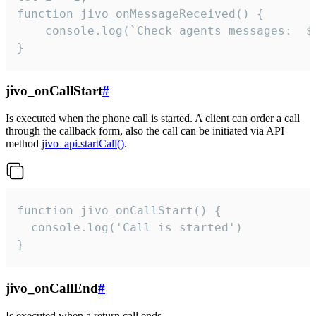
function jivo_onMessageReceived() {

	console.log(`Check agents messages:  ${i++}`)

}
jivo_onCallStart
#
Is executed when the phone call is started. A client can order a call
through the callback form, also the call can be initiated via API
method
jivo_api.startCall()
.
function jivo_onCallStart() {

  console.log('Call is started')

}
jivo_onCallEnd
#
Is executed when a return call ends.