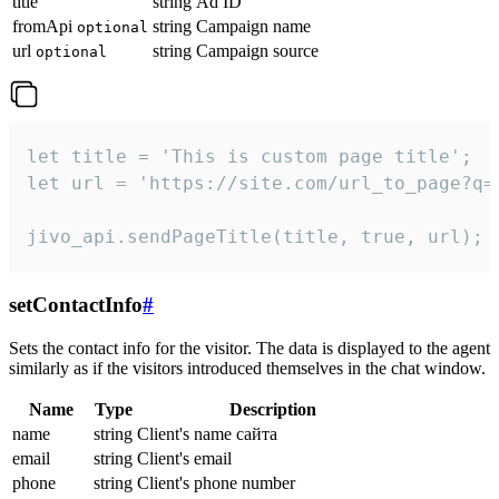
title
string
Ad ID
fromApi
string
Campaign name
optional
url
string
Campaign source
optional
let title = 'This is custom page title';

let url = 'https://site.com/url_to_page?q=p
jivo_api.sendPageTitle(title, true, url);
setContactInfo
#
Sets the contact info for the visitor. The data is displayed to the agent
similarly as if the visitors introduced themselves in the chat window.
Name
Type
Description
name
string
Client's name сайта
email
string
Client's email
phone
string
Client's phone number