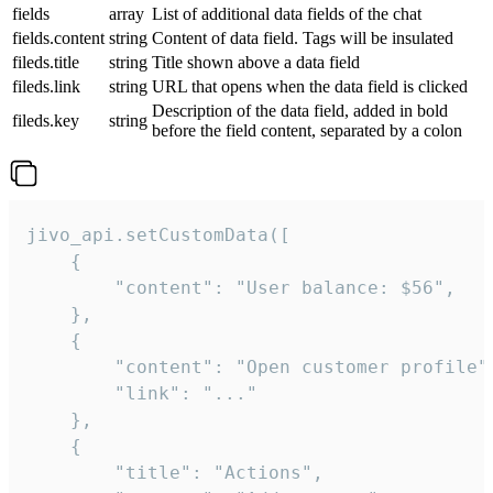
fields
array
List of additional data fields of the chat
fields.content
string
Content of data field. Tags will be insulated
fileds.title
string
Title shown above a data field
fileds.link
string
URL that opens when the data field is clicked
Description of the data field, added in bold
fileds.key
string
before the field content, separated by a colon
jivo_api.setCustomData([

    {

        "content": "User balance: $56",

    },

    {

        "content": "Open customer profile",
        "link": "..."

    },

    {

        "title": "Actions",
