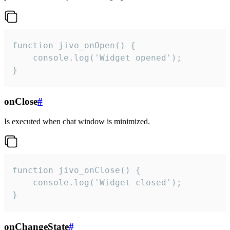
function jivo_onOpen() {

    console.log('Widget opened');

}
onClose
#
Is executed when chat window is minimized.
function jivo_onClose() {

    console.log('Widget closed');

}
onChangeState
#