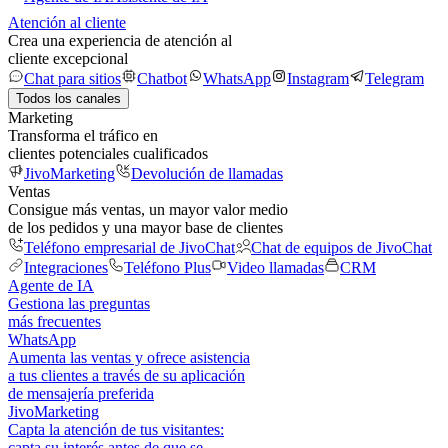
Atención al cliente
Crea una experiencia de atención al
cliente excepcional
Chat para sitios
Chatbot
WhatsApp
Instagram
Telegram
Todos los canales
Marketing
Transforma el tráfico en
clientes potenciales cualificados
JivoMarketing
Devolución de llamadas
Ventas
Consigue más ventas, un mayor valor medio
de los pedidos y una mayor base de clientes
Teléfono empresarial de JivoChat
Chat de equipos de JivoChat
Integraciones
Teléfono Plus
Video llamadas
CRM
Agente de IA
Gestiona las preguntas
más frecuentes
WhatsApp
Aumenta las ventas y ofrece asistencia
a tus clientes a través de su aplicación
de mensajería preferida
JivoMarketing
Capta la atención de tus visitantes:
capta su interés antes de que se