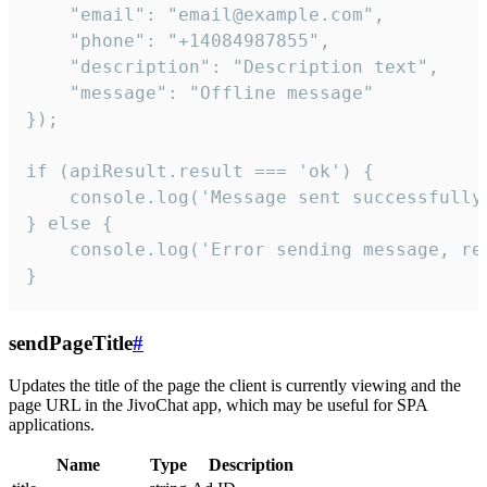
    "email": "email@example.com",

    "phone": "+14084987855",

    "description": "Description text",

    "message": "Offline message"

});

if (apiResult.result === 'ok') {

    console.log('Message sent successfully'
} else {

    console.log('Error sending message, rea
}
sendPageTitle
#
Updates the title of the page the client is currently viewing and the
page URL in the JivoChat app, which may be useful for SPA
applications.
Name
Type
Description