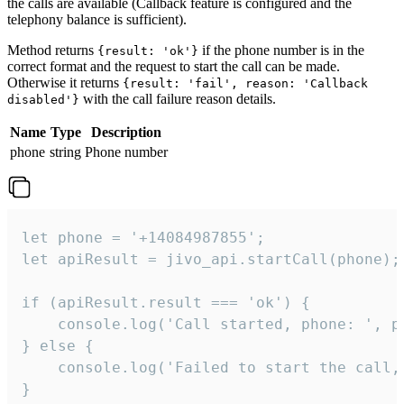
the calls are available (Callback feature is configured and the
telephony balance is sufficient).
Method returns
if the phone number is in the
{result: 'ok'}
correct format and the request to start the call can be made.
Otherwise it returns
{result: 'fail', reason: 'Callback
with the call failure reason details.
disabled'}
Name
Type
Description
phone
string
Phone number
let phone = '+14084987855';

let apiResult = jivo_api.startCall(phone);

if (apiResult.result === 'ok') {

    console.log('Call started, phone: ', ph
} else {

    console.log('Failed to start the call,
}