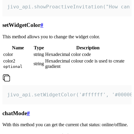
jivo_api.showProactiveInvitation("How can 
setWidgetColor
#
This method allows you to change the widget color.
Name
Type
Description
color
string
Hexadecimal color code
color2
Hexadecimal colour code is used to create
string
gradient
optional
jivo_api.setWidgetColor('#ffffff', '#00000
chatMode
#
With this method you can get the current chat status: online/offline.