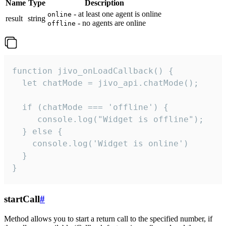
Name
Type
Description
- at least one agent is online
online
result
string
- no agents are online
offline
function jivo_onLoadCallback() {

  let chatMode = jivo_api.chatMode();

  if (chatMode === 'offline') {

     console.log("Widget is offline");

  } else {

    console.log('Widget is online')

  }

}
startCall
#
Method allows you to start a return call to the specified number, if