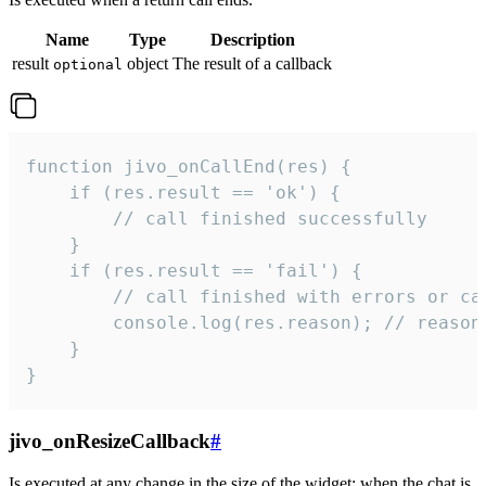
Name
Type
Description
result
object
The result of a callback
optional
function jivo_onCallEnd(res) {

    if (res.result == 'ok') {

        // call finished successfully

    }

    if (res.result == 'fail') {

        // call finished with errors or can
        console.log(res.reason); // reason 
    }

}
jivo_onResizeCallback
#
Is executed at any change in the size of the widget: when the chat is