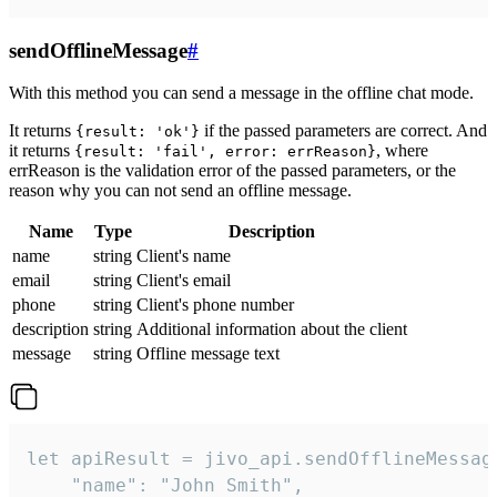
sendOfflineMessage
#
With this method you can send a message in the offline chat mode.
It returns
if the passed parameters are correct. And
{result: 'ok'}
it returns
, where
{result: 'fail', error: errReason}
errReason is the validation error of the passed parameters, or the
reason why you can not send an offline message.
Name
Type
Description
name
string
Client's name
email
string
Client's email
phone
string
Client's phone number
description
string
Additional information about the client
message
string
Offline message text
let apiResult = jivo_api.sendOfflineMessage
    "name": "John Smith",
