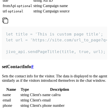
title
string
Ad ID
fromApi
string
Campaign name
optional
url
string
Campaign source
optional
let title = 'This is custom page title';

let url = 'https://site.com/url_to_page?q=p
jivo_api.sendPageTitle(title, true, url);
setContactInfo
#
Sets the contact info for the visitor. The data is displayed to the agent
similarly as if the visitors introduced themselves in the chat window.
Name
Type
Description
name
string
Client's name сайта
email
string
Client's email
phone
string
Client's phone number