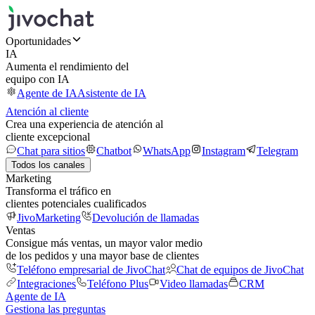
Oportunidades
IA
Aumenta el rendimiento del
equipo con IA
Agente de IA
Asistente de IA
Atención al cliente
Crea una experiencia de atención al
cliente excepcional
Chat para sitios
Chatbot
WhatsApp
Instagram
Telegram
Todos los canales
Marketing
Transforma el tráfico en
clientes potenciales cualificados
JivoMarketing
Devolución de llamadas
Ventas
Consigue más ventas, un mayor valor medio
de los pedidos y una mayor base de clientes
Teléfono empresarial de JivoChat
Chat de equipos de JivoChat
Integraciones
Teléfono Plus
Video llamadas
CRM
Agente de IA
Gestiona las preguntas