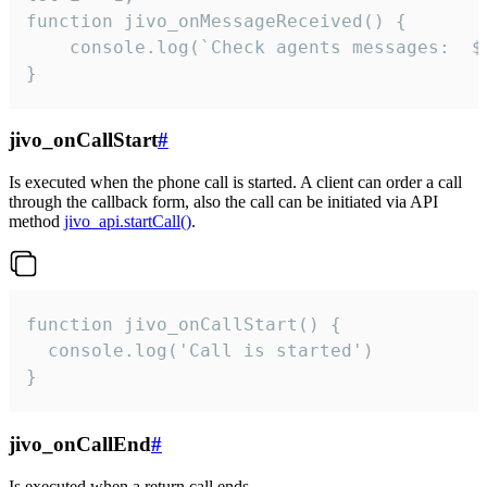
function jivo_onMessageReceived() {

	console.log(`Check agents messages:  ${i++}`)

}
jivo_onCallStart
#
Is executed when the phone call is started. A client can order a call
through the callback form, also the call can be initiated via API
method
jivo_api.startCall()
.
function jivo_onCallStart() {

  console.log('Call is started')

}
jivo_onCallEnd
#
Is executed when a return call ends.