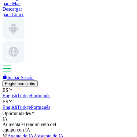
para Mac
Descargar
para Linux
Iniciar Sesión
Regístrese gratis
ES
English
Türkçe
Português
ES
English
Türkçe
Português
Oportunidades
IA
Aumenta el rendimiento del
equipo con IA
Agente de IA
Asistente de IA