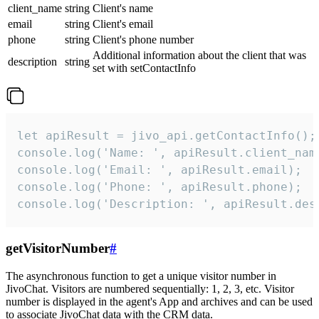
client_name
string
Client's name
email
string
Client's email
phone
string
Client's phone number
Additional information about the client that was
description
string
set with setContactInfo
let apiResult = jivo_api.getContactInfo();

console.log('Name: ', apiResult.client_name
console.log('Email: ', apiResult.email);

console.log('Phone: ', apiResult.phone);

console.log('Description: ', apiResult.des
getVisitorNumber
#
The asynchronous function to get a unique visitor number in
JivoChat. Visitors are numbered sequentially: 1, 2, 3, etc. Visitor
number is displayed in the agent's App and archives and can be used
to associate JivoChat data with the CRM data.