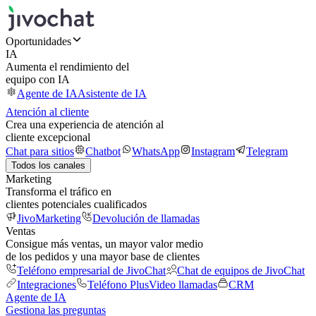
Oportunidades
IA
Aumenta el rendimiento del
equipo con IA
Agente de IA
Asistente de IA
Atención al cliente
Crea una experiencia de atención al
cliente excepcional
Chat para sitios
Chatbot
WhatsApp
Instagram
Telegram
Todos los canales
Marketing
Transforma el tráfico en
clientes potenciales cualificados
JivoMarketing
Devolución de llamadas
Ventas
Consigue más ventas, un mayor valor medio
de los pedidos y una mayor base de clientes
Teléfono empresarial de JivoChat
Chat de equipos de JivoChat
Integraciones
Teléfono Plus
Video llamadas
CRM
Agente de IA
Gestiona las preguntas