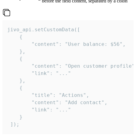
before the field content, separated by a colon
jivo_api.setCustomData([

    {

        "content": "User balance: $56",

    },

    {

        "content": "Open customer profile",
        "link": "..."

    },

    {

        "title": "Actions",

        "content": "Add contact",

        "link": "..."

    }

 ]);