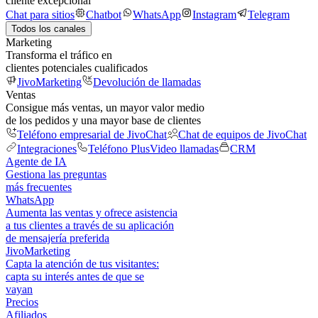
cliente excepcional
Chat para sitios
Chatbot
WhatsApp
Instagram
Telegram
Todos los canales
Marketing
Transforma el tráfico en
clientes potenciales cualificados
JivoMarketing
Devolución de llamadas
Ventas
Consigue más ventas, un mayor valor medio
de los pedidos y una mayor base de clientes
Teléfono empresarial de JivoChat
Chat de equipos de JivoChat
Integraciones
Teléfono Plus
Video llamadas
CRM
Agente de IA
Gestiona las preguntas
más frecuentes
WhatsApp
Aumenta las ventas y ofrece asistencia
a tus clientes a través de su aplicación
de mensajería preferida
JivoMarketing
Capta la atención de tus visitantes:
capta su interés antes de que se
vayan
Precios
Afiliados