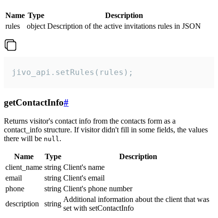
Name
Type
Description
rules
object
Description of the active invitations rules in JSON
jivo_api.setRules(rules);
getContactInfo
#
Returns visitor's contact info from the contacts form as a
contact_info structure. If visitor didn't fill in some fields, the values
there will be
.
null
Name
Type
Description
client_name
string
Client's name
email
string
Client's email
phone
string
Client's phone number
Additional information about the client that was
description
string
set with setContactInfo