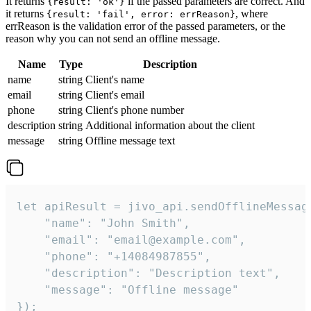
It returns
if the passed parameters are correct. And
{result: 'ok'}
it returns
, where
{result: 'fail', error: errReason}
errReason is the validation error of the passed parameters, or the
reason why you can not send an offline message.
Name
Type
Description
name
string
Client's name
email
string
Client's email
phone
string
Client's phone number
description
string
Additional information about the client
message
string
Offline message text
let apiResult = jivo_api.sendOfflineMessage
    "name": "John Smith",

    "email": "email@example.com",

    "phone": "+14084987855",

    "description": "Description text",

    "message": "Offline message"

});
