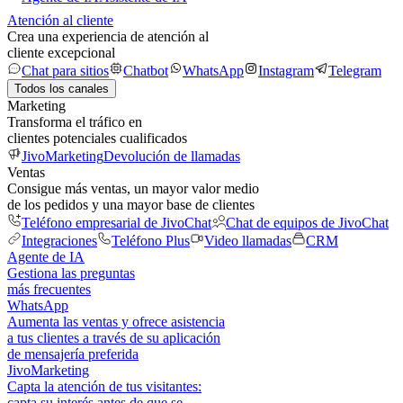
Atención al cliente
Crea una experiencia de atención al
cliente excepcional
Chat para sitios
Chatbot
WhatsApp
Instagram
Telegram
Todos los canales
Marketing
Transforma el tráfico en
clientes potenciales cualificados
JivoMarketing
Devolución de llamadas
Ventas
Consigue más ventas, un mayor valor medio
de los pedidos y una mayor base de clientes
Teléfono empresarial de JivoChat
Chat de equipos de JivoChat
Integraciones
Teléfono Plus
Video llamadas
CRM
Agente de IA
Gestiona las preguntas
más frecuentes
WhatsApp
Aumenta las ventas y ofrece asistencia
a tus clientes a través de su aplicación
de mensajería preferida
JivoMarketing
Capta la atención de tus visitantes:
capta su interés antes de que se