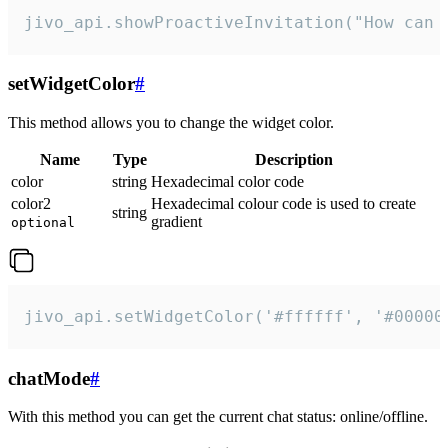
jivo_api.showProactiveInvitation("How can 
setWidgetColor
#
This method allows you to change the widget color.
Name
Type
Description
color
string
Hexadecimal color code
color2
Hexadecimal colour code is used to create
string
gradient
optional
jivo_api.setWidgetColor('#ffffff', '#00000
chatMode
#
With this method you can get the current chat status: online/offline.