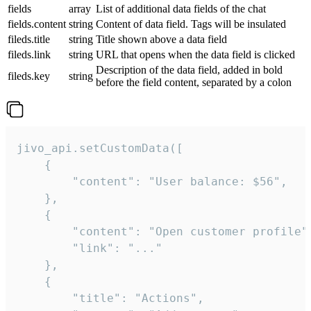
fields
array
List of additional data fields of the chat
fields.content
string
Content of data field. Tags will be insulated
fileds.title
string
Title shown above a data field
fileds.link
string
URL that opens when the data field is clicked
Description of the data field, added in bold
fileds.key
string
before the field content, separated by a colon
jivo_api.setCustomData([

    {

        "content": "User balance: $56",

    },

    {

        "content": "Open customer profile",
        "link": "..."

    },

    {

        "title": "Actions",
