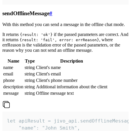
sendOfflineMessage
#
With this method you can send a message in the offline chat mode.
It returns
if the passed parameters are correct. And
{result: 'ok'}
it returns
, where
{result: 'fail', error: errReason}
errReason is the validation error of the passed parameters, or the
reason why you can not send an offline message.
Name
Type
Description
name
string
Client's name
email
string
Client's email
phone
string
Client's phone number
description
string
Additional information about the client
message
string
Offline message text
let apiResult = jivo_api.sendOfflineMessage
    "name": "John Smith",
