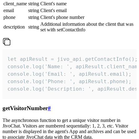
client_name
string
Client's name
email
string
Client's email
phone
string
Client's phone number
Additional information about the client that was
description
string
set with setContactInfo
let apiResult = jivo_api.getContactInfo();

console.log('Name: ', apiResult.client_name
console.log('Email: ', apiResult.email);

console.log('Phone: ', apiResult.phone);

console.log('Description: ', apiResult.des
getVisitorNumber
#
The asynchronous function to get a unique visitor number in
JivoChat. Visitors are numbered sequentially: 1, 2, 3, etc. Visitor
number is displayed in the agent's App and archives and can be used
to associate JivoChat data with the CRM data.