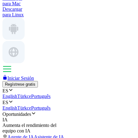
para Mac
Descargar
para Linux
Iniciar Sesión
Regístrese gratis
ES
English
Türkçe
Português
ES
English
Türkçe
Português
Oportunidades
IA
Aumenta el rendimiento del
equipo con IA
Agente de IA
Asistente de IA