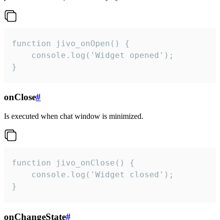
function jivo_onOpen() {

    console.log('Widget opened');

}
onClose
#
Is executed when chat window is minimized.
function jivo_onClose() {

    console.log('Widget closed');

}
onChangeState
#