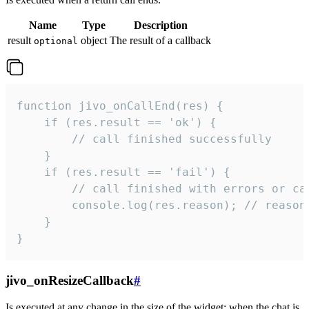
Name
Type
Description
result
object
The result of a callback
optional
function jivo_onCallEnd(res) {

    if (res.result == 'ok') {

        // call finished successfully

    }

    if (res.result == 'fail') {

        // call finished with errors or can
        console.log(res.reason); // reason 
    }

}
jivo_onResizeCallback
#
Is executed at any change in the size of the widget: when the chat is