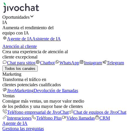
Oportunidades
IA
Aumenta el rendimiento del
equipo con IA
Agente de IA
Asistente de IA
Atención al cliente
Crea una experiencia de atención al
cliente excepcional
Chat para sitios
Chatbot
WhatsApp
Instagram
Telegram
Todos los canales
Marketing
Transforma el tráfico en
clientes potenciales cualificados
JivoMarketing
Devolución de llamadas
Ventas
Consigue más ventas, un mayor valor medio
de los pedidos y una mayor base de clientes
Teléfono empresarial de JivoChat
Chat de equipos de JivoChat
Integraciones
Teléfono Plus
Video llamadas
CRM
Agente de IA
Gestiona las preguntas