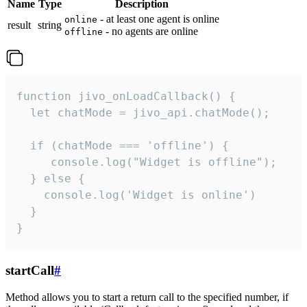
Name
Type
Description
- at least one agent is online
online
result
string
- no agents are online
offline
function jivo_onLoadCallback() {

  let chatMode = jivo_api.chatMode();

  if (chatMode === 'offline') {

     console.log("Widget is offline");

  } else {

    console.log('Widget is online')

  }

}
startCall
#
Method allows you to start a return call to the specified number, if