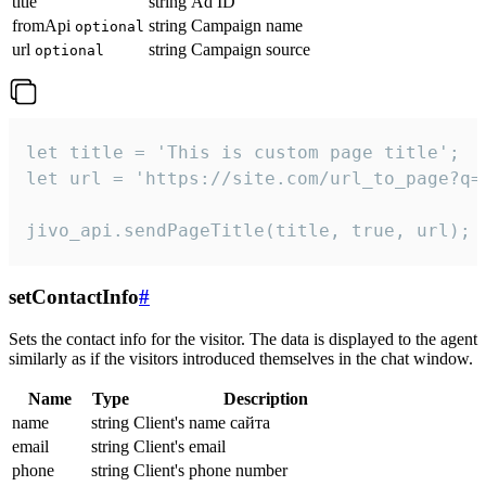
title
string
Ad ID
fromApi
string
Campaign name
optional
url
string
Campaign source
optional
let title = 'This is custom page title';

let url = 'https://site.com/url_to_page?q=p
jivo_api.sendPageTitle(title, true, url);
setContactInfo
#
Sets the contact info for the visitor. The data is displayed to the agent
similarly as if the visitors introduced themselves in the chat window.
Name
Type
Description
name
string
Client's name сайта
email
string
Client's email
phone
string
Client's phone number