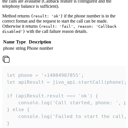
the calls are available (Callback feature is configured and the
telephony balance is sufficient).
Method returns
if the phone number is in the
{result: 'ok'}
correct format and the request to start the call can be made.
Otherwise it returns
{result: 'fail', reason: 'Callback
with the call failure reason details.
disabled'}
Name
Type
Description
phone
string
Phone number
let phone = '+14084987855';

let apiResult = jivo_api.startCall(phone);

if (apiResult.result === 'ok') {

    console.log('Call started, phone: ', ph
} else {

    console.log('Failed to start the call,
}