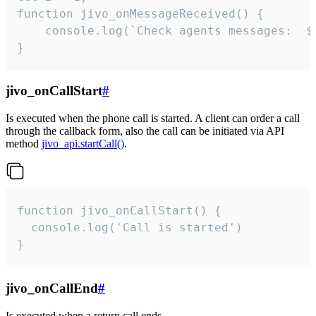
function jivo_onMessageReceived() {

	console.log(`Check agents messages:  ${i++}`)

}
jivo_onCallStart
#
Is executed when the phone call is started. A client can order a call
through the callback form, also the call can be initiated via API
method
jivo_api.startCall()
.
function jivo_onCallStart() {

  console.log('Call is started')

}
jivo_onCallEnd
#
Is executed when a return call ends.