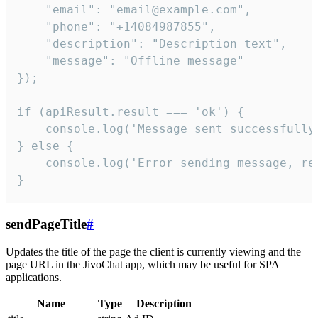
    "email": "email@example.com",

    "phone": "+14084987855",

    "description": "Description text",

    "message": "Offline message"

});

if (apiResult.result === 'ok') {

    console.log('Message sent successfully'
} else {

    console.log('Error sending message, rea
}
sendPageTitle
#
Updates the title of the page the client is currently viewing and the
page URL in the JivoChat app, which may be useful for SPA
applications.
Name
Type
Description