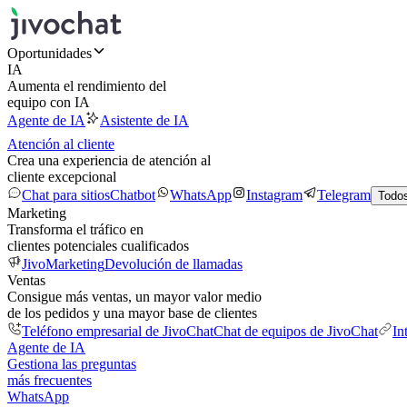
Oportunidades
IA
Aumenta el rendimiento del
equipo con IA
Agente de IA
Asistente de IA
Atención al cliente
Crea una experiencia de atención al
cliente excepcional
Chat para sitios
Chatbot
WhatsApp
Instagram
Telegram
Todos
Marketing
Transforma el tráfico en
clientes potenciales cualificados
JivoMarketing
Devolución de llamadas
Ventas
Consigue más ventas, un mayor valor medio
de los pedidos y una mayor base de clientes
Teléfono empresarial de JivoChat
Chat de equipos de JivoChat
In
Agente de IA
Gestiona las preguntas
más frecuentes
WhatsApp