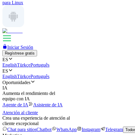
para Linux
Iniciar Sesión
Regístrese gratis
ES
English
Türkçe
Português
ES
English
Türkçe
Português
Oportunidades
IA
Aumenta el rendimiento del
equipo con IA
Agente de IA
Asistente de IA
Atención al cliente
Crea una experiencia de atención al
cliente excepcional
Chat para sitios
Chatbot
WhatsApp
Instagram
Telegram
Todos