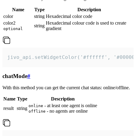
Name
Type
Description
color
string
Hexadecimal color code
color2
Hexadecimal colour code is used to create
string
gradient
optional
jivo_api.setWidgetColor('#ffffff', '#00000
chatMode
#
With this method you can get the current chat status: online/offline.
Name
Type
Description
- at least one agent is online
online
result
string
- no agents are online
offline