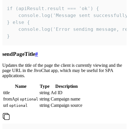
if (apiResult.result === 'ok') {

    console.log('Message sent successfully'
} else {

    console.log('Error sending message, rea
}
sendPageTitle
#
Updates the title of the page the client is currently viewing and the
page URL in the JivoChat app, which may be useful for SPA
applications.
Name
Type
Description
title
string
Ad ID
fromApi
string
Campaign name
optional
url
string
Campaign source
optional