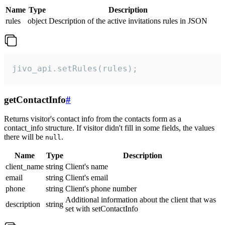
Name
Type
Description
rules
object
Description of the active invitations rules in JSON
jivo_api.setRules(rules);
getContactInfo
#
Returns visitor's contact info from the contacts form as a
contact_info structure. If visitor didn't fill in some fields, the values
there will be
.
null
Name
Type
Description
client_name
string
Client's name
email
string
Client's email
phone
string
Client's phone number
Additional information about the client that was
description
string
set with setContactInfo