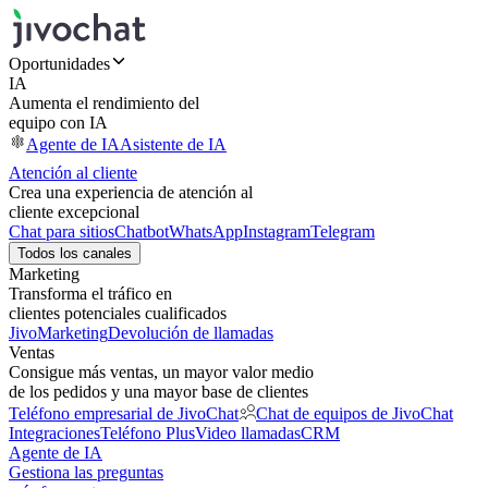
Oportunidades
IA
Aumenta el rendimiento del
equipo con IA
Agente de IA
Asistente de IA
Atención al cliente
Crea una experiencia de atención al
cliente excepcional
Chat para sitios
Chatbot
WhatsApp
Instagram
Telegram
Todos los canales
Marketing
Transforma el tráfico en
clientes potenciales cualificados
JivoMarketing
Devolución de llamadas
Ventas
Consigue más ventas, un mayor valor medio
de los pedidos y una mayor base de clientes
Teléfono empresarial de JivoChat
Chat de equipos de JivoChat
Integraciones
Teléfono Plus
Video llamadas
CRM
Agente de IA
Gestiona las preguntas