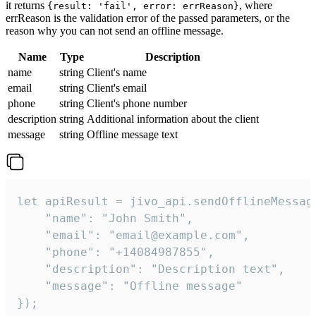
it returns
, where
{result: 'fail', error: errReason}
errReason is the validation error of the passed parameters, or the
reason why you can not send an offline message.
Name
Type
Description
name
string
Client's name
email
string
Client's email
phone
string
Client's phone number
description
string
Additional information about the client
message
string
Offline message text
let apiResult = jivo_api.sendOfflineMessage
    "name": "John Smith",

    "email": "email@example.com",

    "phone": "+14084987855",

    "description": "Description text",

    "message": "Offline message"

});
