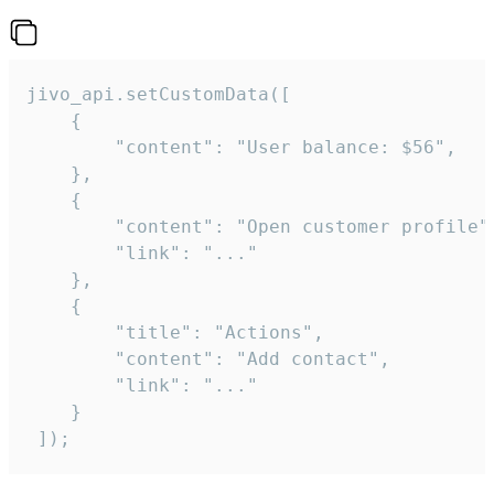
jivo_api.setCustomData([

    {

        "content": "User balance: $56",

    },

    {

        "content": "Open customer profile",
        "link": "..."

    },

    {

        "title": "Actions",

        "content": "Add contact",

        "link": "..."

    }

 ]);