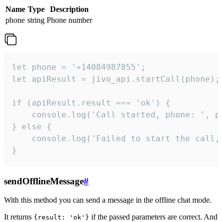
Name
Type
Description
phone
string
Phone number
let phone = '+14084987855';

let apiResult = jivo_api.startCall(phone);

if (apiResult.result === 'ok') {

    console.log('Call started, phone: ', ph
} else {

    console.log('Failed to start the call,
}
sendOfflineMessage
#
With this method you can send a message in the offline chat mode.
It returns
if the passed parameters are correct. And
{result: 'ok'}