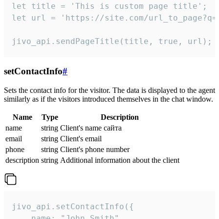
let title = 'This is custom page title';

let url = 'https://site.com/url_to_page?q=p
jivo_api.sendPageTitle(title, true, url);
setContactInfo
#
Sets the contact info for the visitor. The data is displayed to the agent
similarly as if the visitors introduced themselves in the chat window.
Name
Type
Description
name
string
Client's name сайта
email
string
Client's email
phone
string
Client's phone number
description
string
Additional information about the client
jivo_api.setContactInfo({

    name: "John Smith",
