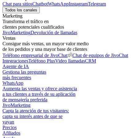
Chat para sitios
Chatbot
WhatsApp
Instagram
Telegram
Todos los canales
Marketing
Transforma el tráfico en
clientes potenciales cualificados
JivoMarketing
Devolución de llamadas
Ventas
Consigue más ventas, un mayor valor medio
de los pedidos y una mayor base de clientes
Teléfono empresarial de JivoChat
Chat de equipos de JivoChat
Integraciones
Teléfono Plus
Video llamadas
CRM
Agente de IA
Gestiona las preguntas
más frecuentes
WhatsApp
Aumenta las ventas y ofrece asistencia
a tus clientes a través de su aplicación
de mensajería preferida
JivoMarketing
Capta la atención de tus visitantes:
capta su interés antes de que se
vayan
Precios
Afiliados