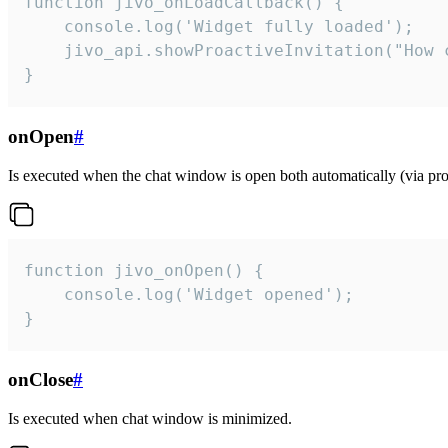
function jivo_onLoadCallback() {

    console.log('Widget fully loaded');

    jivo_api.showProactiveInvitation("How c
}
onOpen
#
Is executed when the chat window is open both automatically (via proa
function jivo_onOpen() {

    console.log('Widget opened');

}
onClose
#
Is executed when chat window is minimized.