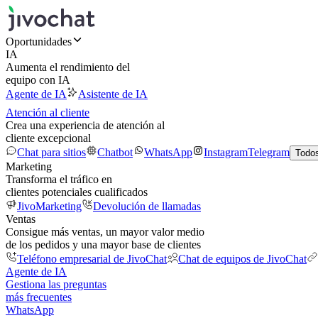
Oportunidades
IA
Aumenta el rendimiento del
equipo con IA
Agente de IA
Asistente de IA
Atención al cliente
Crea una experiencia de atención al
cliente excepcional
Chat para sitios
Chatbot
WhatsApp
Instagram
Telegram
Todos
Marketing
Transforma el tráfico en
clientes potenciales cualificados
JivoMarketing
Devolución de llamadas
Ventas
Consigue más ventas, un mayor valor medio
de los pedidos y una mayor base de clientes
Teléfono empresarial de JivoChat
Chat de equipos de JivoChat
Agente de IA
Gestiona las preguntas
más frecuentes
WhatsApp