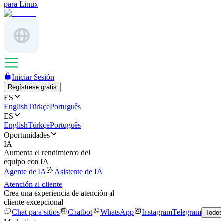
para Linux
Iniciar Sesión
Regístrese gratis
ES
English
Türkçe
Português
ES
English
Türkçe
Português
Oportunidades
IA
Aumenta el rendimiento del
equipo con IA
Agente de IA
Asistente de IA
Atención al cliente
Crea una experiencia de atención al
cliente excepcional
Chat para sitios
Chatbot
WhatsApp
Instagram
Telegram
Todos