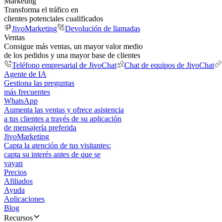
Marketing
Transforma el tráfico en
clientes potenciales cualificados
JivoMarketing
Devolución de llamadas
Ventas
Consigue más ventas, un mayor valor medio
de los pedidos y una mayor base de clientes
Teléfono empresarial de JivoChat
Chat de equipos de JivoChat
Agente de IA
Gestiona las preguntas
más frecuentes
WhatsApp
Aumenta las ventas y ofrece asistencia
a tus clientes a través de su aplicación
de mensajería preferida
JivoMarketing
Capta la atención de tus visitantes:
capta su interés antes de que se
vayan
Precios
Afiliados
Ayuda
Aplicaciones
Blog
Recursos