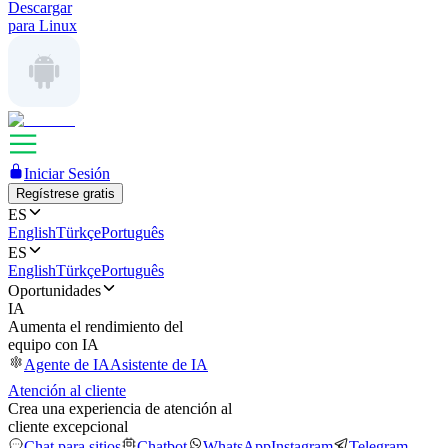
Descargar
para Linux
Iniciar Sesión
Regístrese gratis
ES
English
Türkçe
Português
ES
English
Türkçe
Português
Oportunidades
IA
Aumenta el rendimiento del
equipo con IA
Agente de IA
Asistente de IA
Atención al cliente
Crea una experiencia de atención al
cliente excepcional
Chat para sitios
Chatbot
WhatsApp
Instagram
Telegram