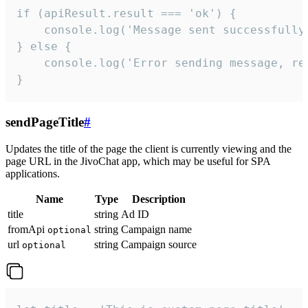
if (apiResult.result === 'ok') {

    console.log('Message sent successfully'
} else {

    console.log('Error sending message, rea
}
sendPageTitle
#
Updates the title of the page the client is currently viewing and the
page URL in the JivoChat app, which may be useful for SPA
applications.
Name
Type
Description
title
string
Ad ID
fromApi
string
Campaign name
optional
url
string
Campaign source
optional