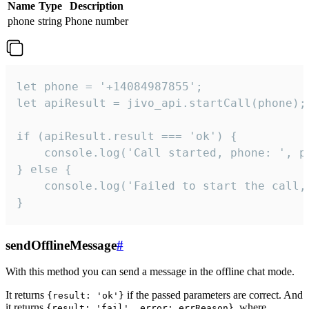
Name
Type
Description
phone
string
Phone number
let phone = '+14084987855';

let apiResult = jivo_api.startCall(phone);

if (apiResult.result === 'ok') {

    console.log('Call started, phone: ', ph
} else {

    console.log('Failed to start the call,
}
sendOfflineMessage
#
With this method you can send a message in the offline chat mode.
It returns
if the passed parameters are correct. And
{result: 'ok'}
it returns
, where
{result: 'fail', error: errReason}