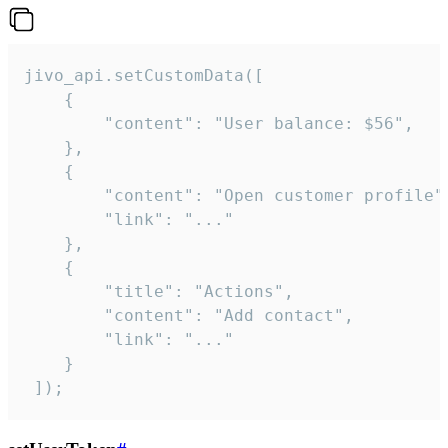
jivo_api.setCustomData([

    {

        "content": "User balance: $56",

    },

    {

        "content": "Open customer profile",
        "link": "..."

    },

    {

        "title": "Actions",

        "content": "Add contact",

        "link": "..."

    }

 ]);