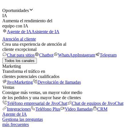
Oportunidades
IA
Aumenta el rendimiento del
equipo con IA
Agente de IA
Asistente de IA
Atención al cliente
Crea una experiencia de atención al
cliente excepcional
Chat para sitios
Chatbot
WhatsApp
Instagram
Telegram
Todos los canales
Marketing
Transforma el tráfico en
clientes potenciales cualificados
JivoMarketing
Devolución de llamadas
Ventas
Consigue más ventas, un mayor valor medio
de los pedidos y una mayor base de clientes
Teléfono empresarial de JivoChat
Chat de equipos de JivoChat
Integraciones
Teléfono Plus
Video llamadas
CRM
Agente de IA
Gestiona las preguntas
más frecuentes