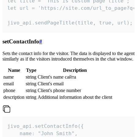
let title = 'This is custom page title';

let url = 'https://site.com/url_to_page?q=p
jivo_api.sendPageTitle(title, true, url);
setContactInfo
#
Sets the contact info for the visitor. The data is displayed to the agent
similarly as if the visitors introduced themselves in the chat window.
Name
Type
Description
name
string
Client's name сайта
email
string
Client's email
phone
string
Client's phone number
description
string
Additional information about the client
jivo_api.setContactInfo({

    name: "John Smith",
