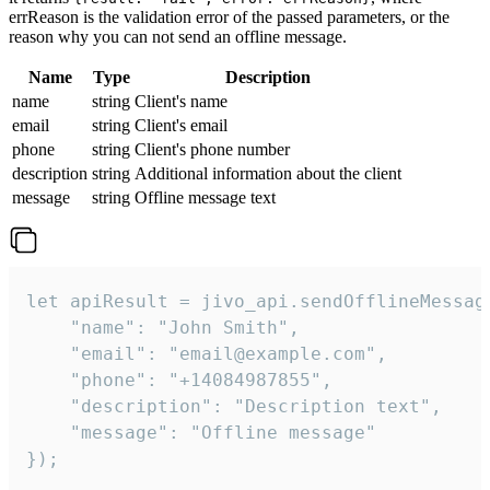
errReason is the validation error of the passed parameters, or the
reason why you can not send an offline message.
Name
Type
Description
name
string
Client's name
email
string
Client's email
phone
string
Client's phone number
description
string
Additional information about the client
message
string
Offline message text
let apiResult = jivo_api.sendOfflineMessage
    "name": "John Smith",

    "email": "email@example.com",

    "phone": "+14084987855",

    "description": "Description text",

    "message": "Offline message"

});
