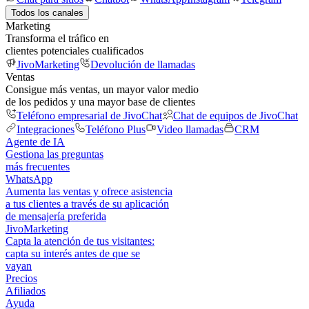
Todos los canales
Marketing
Transforma el tráfico en
clientes potenciales cualificados
JivoMarketing
Devolución de llamadas
Ventas
Consigue más ventas, un mayor valor medio
de los pedidos y una mayor base de clientes
Teléfono empresarial de JivoChat
Chat de equipos de JivoChat
Integraciones
Teléfono Plus
Video llamadas
CRM
Agente de IA
Gestiona las preguntas
más frecuentes
WhatsApp
Aumenta las ventas y ofrece asistencia
a tus clientes a través de su aplicación
de mensajería preferida
JivoMarketing
Capta la atención de tus visitantes:
capta su interés antes de que se
vayan
Precios
Afiliados
Ayuda