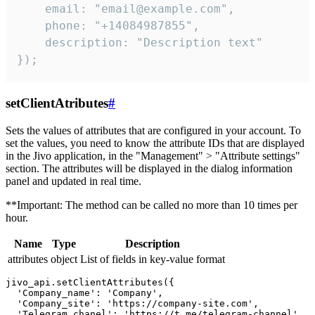
    email: "email@example.com",

    phone: "+14084987855",

    description: "Description text"

});
setClientAtributes
#
Sets the values ​​of attributes that are configured in your account. To
set the values, you need to know the attribute IDs that are displayed
in the Jivo application, in the "Management" > "Attribute settings"
section. The attributes will be displayed in the dialog information
panel and updated in real time.
**Important: The method can be called no more than 10 times per
hour.
Name
Type
Description
attributes
object
List of fields in key-value format
jivo_api.setClientAttributes({

  'Company_name': 'Company',

  'Company_site': 'https://company-site.com',

  'Telegram_chanel': 'https://t.me/telegram-channel',
