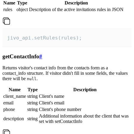
Name
Type
Description
rules
object
Description of the active invitations rules in JSON
jivo_api.setRules(rules);
getContactInfo
#
Returns visitor's contact info from the contacts form as a
contact_info structure. If visitor didn't fill in some fields, the values
there will be
.
null
Name
Type
Description
client_name
string
Client's name
email
string
Client's email
phone
string
Client's phone number
Additional information about the client that was
description
string
set with setContactInfo