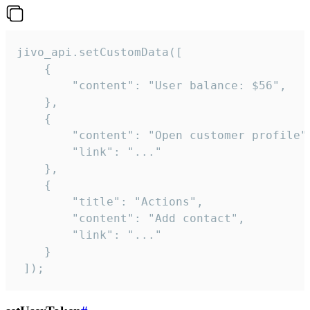
jivo_api.setCustomData([

    {

        "content": "User balance: $56",

    },

    {

        "content": "Open customer profile",
        "link": "..."

    },

    {

        "title": "Actions",

        "content": "Add contact",

        "link": "..."

    }

 ]);