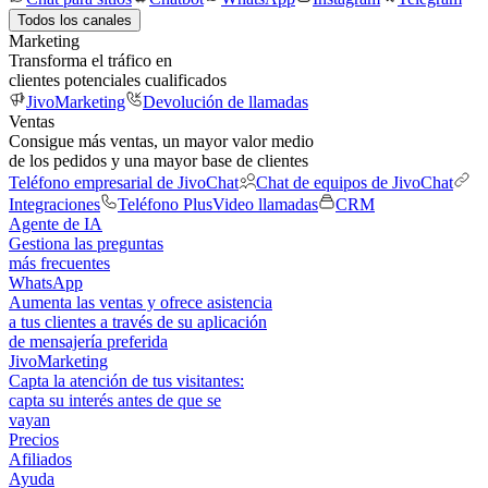
Todos los canales
Marketing
Transforma el tráfico en
clientes potenciales cualificados
JivoMarketing
Devolución de llamadas
Ventas
Consigue más ventas, un mayor valor medio
de los pedidos y una mayor base de clientes
Teléfono empresarial de JivoChat
Chat de equipos de JivoChat
Integraciones
Teléfono Plus
Video llamadas
CRM
Agente de IA
Gestiona las preguntas
más frecuentes
WhatsApp
Aumenta las ventas y ofrece asistencia
a tus clientes a través de su aplicación
de mensajería preferida
JivoMarketing
Capta la atención de tus visitantes:
capta su interés antes de que se
vayan
Precios
Afiliados
Ayuda