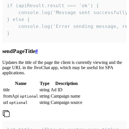
if (apiResult.result === 'ok') {

    console.log('Message sent successfully'
} else {

    console.log('Error sending message, rea
}
sendPageTitle
#
Updates the title of the page the client is currently viewing and the
page URL in the JivoChat app, which may be useful for SPA
applications.
Name
Type
Description
title
string
Ad ID
fromApi
string
Campaign name
optional
url
string
Campaign source
optional