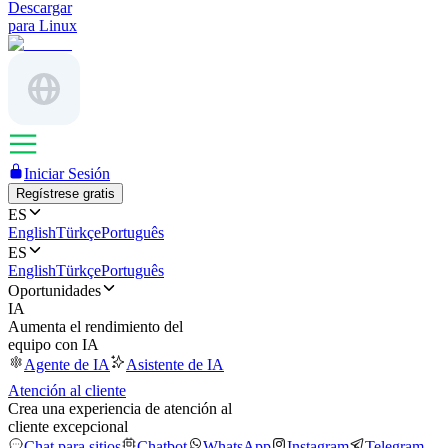
Descargar
para Linux
Iniciar Sesión
Regístrese gratis
ES
English
Türkçe
Português
ES
English
Türkçe
Português
Oportunidades
IA
Aumenta el rendimiento del
equipo con IA
Agente de IA
Asistente de IA
Atención al cliente
Crea una experiencia de atención al
cliente excepcional
Chat para sitios
Chatbot
WhatsApp
Instagram
Telegram