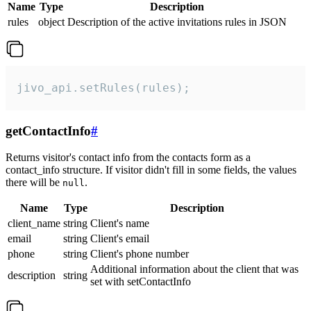
Name
Type
Description
rules
object
Description of the active invitations rules in JSON
jivo_api.setRules(rules);
getContactInfo
#
Returns visitor's contact info from the contacts form as a
contact_info structure. If visitor didn't fill in some fields, the values
there will be
.
null
Name
Type
Description
client_name
string
Client's name
email
string
Client's email
phone
string
Client's phone number
Additional information about the client that was
description
string
set with setContactInfo