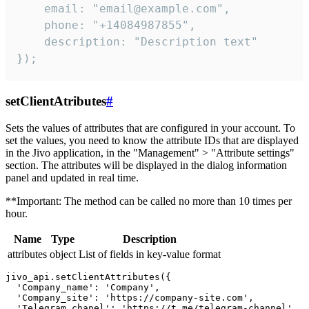
    email: "email@example.com",

    phone: "+14084987855",

    description: "Description text"

});
setClientAtributes
#
Sets the values ​​of attributes that are configured in your account. To
set the values, you need to know the attribute IDs that are displayed
in the Jivo application, in the "Management" > "Attribute settings"
section. The attributes will be displayed in the dialog information
panel and updated in real time.
**Important: The method can be called no more than 10 times per
hour.
Name
Type
Description
attributes
object
List of fields in key-value format
jivo_api.setClientAttributes({

  'Company_name': 'Company',

  'Company_site': 'https://company-site.com',

  'Telegram_chanel': 'https://t.me/telegram-channel',
