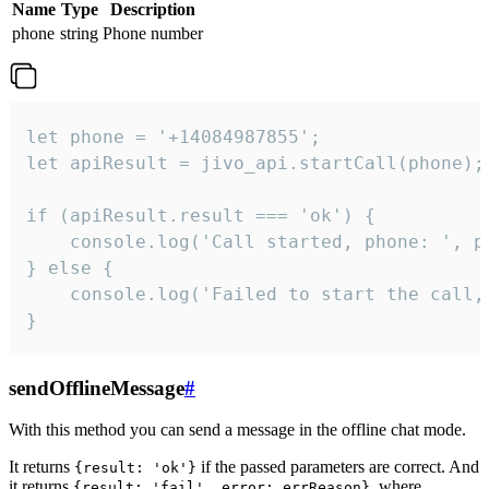
Name
Type
Description
phone
string
Phone number
let phone = '+14084987855';

let apiResult = jivo_api.startCall(phone);

if (apiResult.result === 'ok') {

    console.log('Call started, phone: ', ph
} else {

    console.log('Failed to start the call,
}
sendOfflineMessage
#
With this method you can send a message in the offline chat mode.
It returns
if the passed parameters are correct. And
{result: 'ok'}
it returns
, where
{result: 'fail', error: errReason}