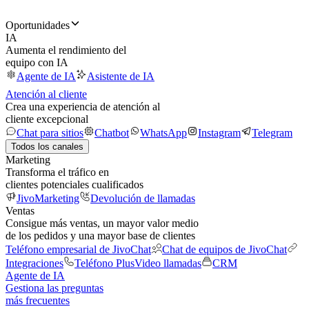
Oportunidades
IA
Aumenta el rendimiento del
equipo con IA
Agente de IA
Asistente de IA
Atención al cliente
Crea una experiencia de atención al
cliente excepcional
Chat para sitios
Chatbot
WhatsApp
Instagram
Telegram
Todos los canales
Marketing
Transforma el tráfico en
clientes potenciales cualificados
JivoMarketing
Devolución de llamadas
Ventas
Consigue más ventas, un mayor valor medio
de los pedidos y una mayor base de clientes
Teléfono empresarial de JivoChat
Chat de equipos de JivoChat
Integraciones
Teléfono Plus
Video llamadas
CRM
Agente de IA
Gestiona las preguntas
más frecuentes