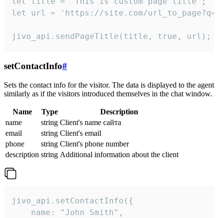
let title = 'This is custom page title';

let url = 'https://site.com/url_to_page?q=p
jivo_api.sendPageTitle(title, true, url);
setContactInfo
#
Sets the contact info for the visitor. The data is displayed to the agent
similarly as if the visitors introduced themselves in the chat window.
Name
Type
Description
name
string
Client's name сайта
email
string
Client's email
phone
string
Client's phone number
description
string
Additional information about the client
jivo_api.setContactInfo({

    name: "John Smith",
