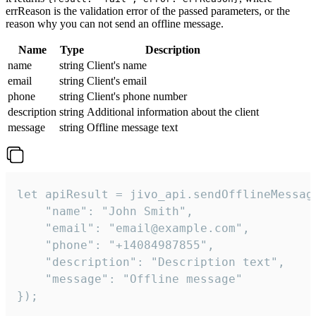
errReason is the validation error of the passed parameters, or the
reason why you can not send an offline message.
Name
Type
Description
name
string
Client's name
email
string
Client's email
phone
string
Client's phone number
description
string
Additional information about the client
message
string
Offline message text
let apiResult = jivo_api.sendOfflineMessage
    "name": "John Smith",

    "email": "email@example.com",

    "phone": "+14084987855",

    "description": "Description text",

    "message": "Offline message"

});
