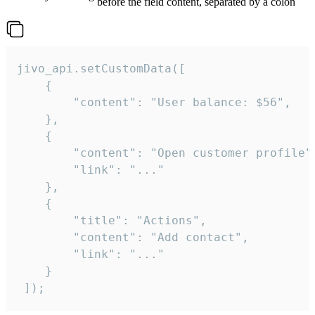
before the field content, separated by a colon
jivo_api.setCustomData([

    {

        "content": "User balance: $56",

    },

    {

        "content": "Open customer profile",
        "link": "..."

    },

    {

        "title": "Actions",

        "content": "Add contact",

        "link": "..."

    }

 ]);