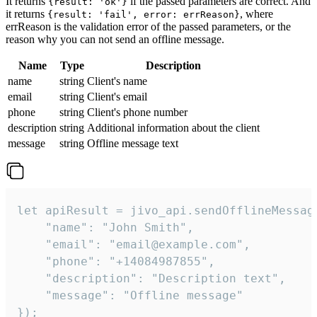
It returns
if the passed parameters are correct. And
{result: 'ok'}
it returns
, where
{result: 'fail', error: errReason}
errReason is the validation error of the passed parameters, or the
reason why you can not send an offline message.
Name
Type
Description
name
string
Client's name
email
string
Client's email
phone
string
Client's phone number
description
string
Additional information about the client
message
string
Offline message text
let apiResult = jivo_api.sendOfflineMessage
    "name": "John Smith",

    "email": "email@example.com",

    "phone": "+14084987855",

    "description": "Description text",

    "message": "Offline message"

});
