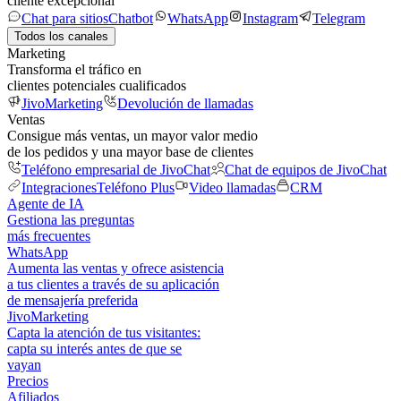
cliente excepcional
Chat para sitios
Chatbot
WhatsApp
Instagram
Telegram
Todos los canales
Marketing
Transforma el tráfico en
clientes potenciales cualificados
JivoMarketing
Devolución de llamadas
Ventas
Consigue más ventas, un mayor valor medio
de los pedidos y una mayor base de clientes
Teléfono empresarial de JivoChat
Chat de equipos de JivoChat
Integraciones
Teléfono Plus
Video llamadas
CRM
Agente de IA
Gestiona las preguntas
más frecuentes
WhatsApp
Aumenta las ventas y ofrece asistencia
a tus clientes a través de su aplicación
de mensajería preferida
JivoMarketing
Capta la atención de tus visitantes:
capta su interés antes de que se
vayan
Precios
Afiliados