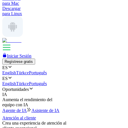
para Mac
Descargar
para Linux
Iniciar Sesión
Regístrese gratis
ES
English
Türkçe
Português
ES
English
Türkçe
Português
Oportunidades
IA
Aumenta el rendimiento del
equipo con IA
Agente de IA
Asistente de IA
Atención al cliente
Crea una experiencia de atención al