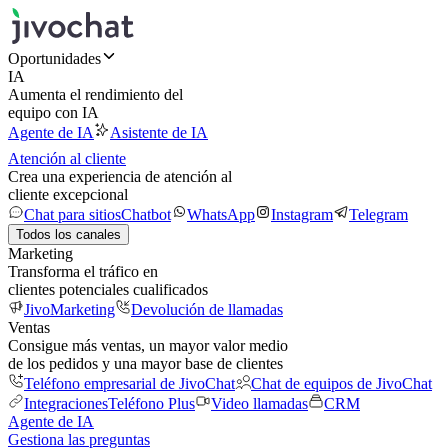
Oportunidades
IA
Aumenta el rendimiento del
equipo con IA
Agente de IA
Asistente de IA
Atención al cliente
Crea una experiencia de atención al
cliente excepcional
Chat para sitios
Chatbot
WhatsApp
Instagram
Telegram
Todos los canales
Marketing
Transforma el tráfico en
clientes potenciales cualificados
JivoMarketing
Devolución de llamadas
Ventas
Consigue más ventas, un mayor valor medio
de los pedidos y una mayor base de clientes
Teléfono empresarial de JivoChat
Chat de equipos de JivoChat
Integraciones
Teléfono Plus
Video llamadas
CRM
Agente de IA
Gestiona las preguntas