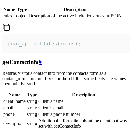
Name
Type
Description
rules
object
Description of the active invitations rules in JSON
jivo_api.setRules(rules);
getContactInfo
#
Returns visitor's contact info from the contacts form as a
contact_info structure. If visitor didn't fill in some fields, the values
there will be
.
null
Name
Type
Description
client_name
string
Client's name
email
string
Client's email
phone
string
Client's phone number
Additional information about the client that was
description
string
set with setContactInfo