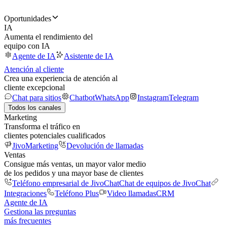
Oportunidades
IA
Aumenta el rendimiento del
equipo con IA
Agente de IA
Asistente de IA
Atención al cliente
Crea una experiencia de atención al
cliente excepcional
Chat para sitios
Chatbot
WhatsApp
Instagram
Telegram
Todos los canales
Marketing
Transforma el tráfico en
clientes potenciales cualificados
JivoMarketing
Devolución de llamadas
Ventas
Consigue más ventas, un mayor valor medio
de los pedidos y una mayor base de clientes
Teléfono empresarial de JivoChat
Chat de equipos de JivoChat
Integraciones
Teléfono Plus
Video llamadas
CRM
Agente de IA
Gestiona las preguntas
más frecuentes