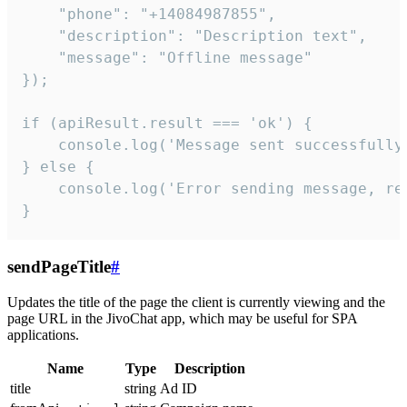
    "phone": "+14084987855",

    "description": "Description text",

    "message": "Offline message"

});

if (apiResult.result === 'ok') {

    console.log('Message sent successfully'
} else {

    console.log('Error sending message, rea
}
sendPageTitle
#
Updates the title of the page the client is currently viewing and the
page URL in the JivoChat app, which may be useful for SPA
applications.
Name
Type
Description
title
string
Ad ID