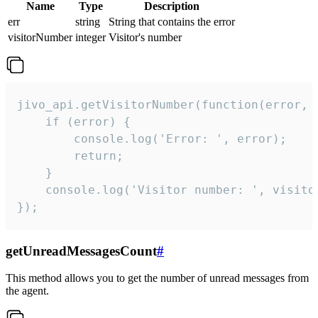
Name
Type
Description
err
string
String that contains the error
visitorNumber
integer
Visitor's number
jivo_api.getVisitorNumber(function(error, v
    if (error) {

        console.log('Error: ', error);

        return;

    }  

    console.log('Visitor number: ', visitor
});
getUnreadMessagesCount
#
This method allows you to get the number of unread messages from
the agent.