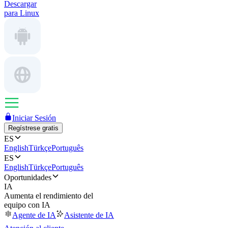
Descargar
para Linux
Iniciar Sesión
Regístrese gratis
ES
English
Türkçe
Português
ES
English
Türkçe
Português
Oportunidades
IA
Aumenta el rendimiento del
equipo con IA
Agente de IA
Asistente de IA