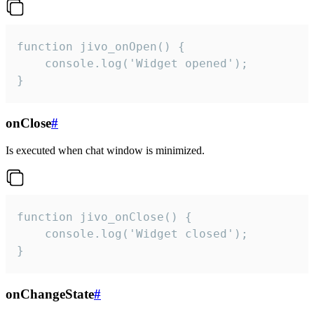
function jivo_onOpen() {

    console.log('Widget opened');

}
onClose
#
Is executed when chat window is minimized.
function jivo_onClose() {

    console.log('Widget closed');

}
onChangeState
#