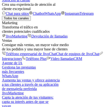
Atención al cliente
Crea una experiencia de atención al
cliente excepcional
Chat para sitios
Chatbot
WhatsApp
Instagram
Telegram
Todos los canales
Marketing
Transforma el tráfico en
clientes potenciales cualificados
JivoMarketing
Devolución de llamadas
Ventas
Consigue más ventas, un mayor valor medio
de los pedidos y una mayor base de clientes
Teléfono empresarial de JivoChat
Chat de equipos de JivoChat
Integraciones
Teléfono Plus
Video llamadas
CRM
Agente de IA
Gestiona las preguntas
más frecuentes
WhatsApp
Aumenta las ventas y ofrece asistencia
a tus clientes a través de su aplicación
de mensajería preferida
JivoMarketing
Capta la atención de tus visitantes:
capta su interés antes de que se
vayan