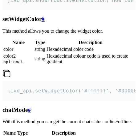
jivo_api.showProactiveInvitation("How can 
setWidgetColor
#
This method allows you to change the widget color.
Name
Type
Description
color
string
Hexadecimal color code
color2
Hexadecimal colour code is used to create
string
gradient
optional
jivo_api.setWidgetColor('#ffffff', '#00000
chatMode
#
With this method you can get the current chat status: online/offline.
Name
Type
Description