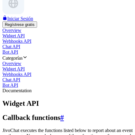
Iniciar Sesión
Regístrese gratis
Overview
Widget API
Webhooks API
Chat API
Bot API
Categorías
Overview
Widget API
Webhooks API
Chat API
Bot API
Documentation
Widget API
Callback functions
#
JivoChat executes the functions listed below to report about an event