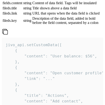
fields.content
string
Content of data field. Tags will be insulated
fileds.title
string
Title shown above a data field
fileds.link
string
URL that opens when the data field is clicked
Description of the data field, added in bold
fileds.key
string
before the field content, separated by a colon
jivo_api.setCustomData([

    {

        "content": "User balance: $56",

    },

    {

        "content": "Open customer profile",
        "link": "..."

    },

    {

        "title": "Actions",

        "content": "Add contact",
