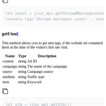
let count = jivo_api.getUnreadMessagesCount
console.log('Unread messages count:', coun
getUtm
#
This method allows you to get utm tags, if the website url contained
them at the time of the visitor's first site visit.
Name
Type
Description
content
string
Ad ID
campaign
string
The name of the campaign
source
string
Campaign source
medium
string
Traffic type
term
string
Keyword
let utm = jivo_api.getUtm();
