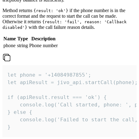
Method returns
if the phone number is in the
{result: 'ok'}
correct format and the request to start the call can be made.
Otherwise it returns
{result: 'fail', reason: 'Callback
with the call failure reason details.
disabled'}
Name
Type
Description
phone
string
Phone number
let phone = '+14084987855';

let apiResult = jivo_api.startCall(phone);

if (apiResult.result === 'ok') {

    console.log('Call started, phone: ', ph
} else {

    console.log('Failed to start the call,
}