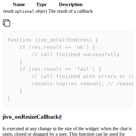
Name
Type
Description
result
object
The result of a callback
optional
function jivo_onCallEnd(res) {

    if (res.result == 'ok') {

        // call finished successfully

    }

    if (res.result == 'fail') {

        // call finished with errors or can
        console.log(res.reason); // reason 
    }

}
jivo_onResizeCallback
#
Is executed at any change in the size of the widget: when the chat is
open, closed or dragged by a user. This function can be used for