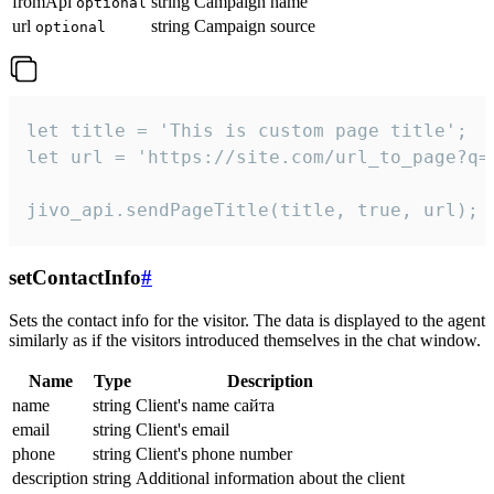
fromApi
string
Campaign name
optional
url
string
Campaign source
optional
let title = 'This is custom page title';

let url = 'https://site.com/url_to_page?q=p
jivo_api.sendPageTitle(title, true, url);
setContactInfo
#
Sets the contact info for the visitor. The data is displayed to the agent
similarly as if the visitors introduced themselves in the chat window.
Name
Type
Description
name
string
Client's name сайта
email
string
Client's email
phone
string
Client's phone number
description
string
Additional information about the client