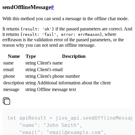
sendOfflineMessage
#
With this method you can send a message in the offline chat mode.
It returns
if the passed parameters are correct. And
{result: 'ok'}
it returns
, where
{result: 'fail', error: errReason}
errReason is the validation error of the passed parameters, or the
reason why you can not send an offline message.
Name
Type
Description
name
string
Client's name
email
string
Client's email
phone
string
Client's phone number
description
string
Additional information about the client
message
string
Offline message text
let apiResult = jivo_api.sendOfflineMessage
    "name": "John Smith",

    "email": "email@example.com",
