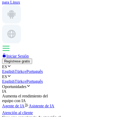
para Linux
Iniciar Sesión
Regístrese gratis
ES
English
Türkçe
Português
ES
English
Türkçe
Português
Oportunidades
IA
Aumenta el rendimiento del
equipo con IA
Agente de IA
Asistente de IA
Atención al cliente