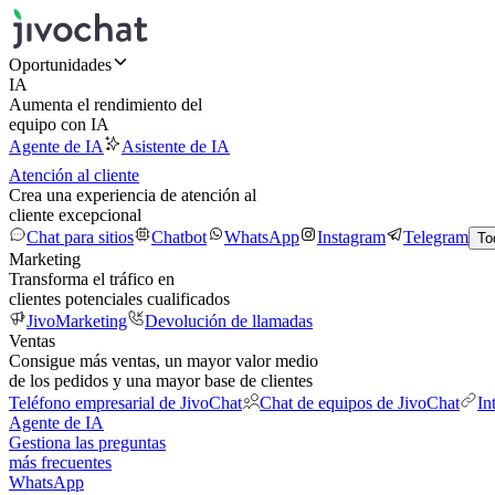
Oportunidades
IA
Aumenta el rendimiento del
equipo con IA
Agente de IA
Asistente de IA
Atención al cliente
Crea una experiencia de atención al
cliente excepcional
Chat para sitios
Chatbot
WhatsApp
Instagram
Telegram
To
Marketing
Transforma el tráfico en
clientes potenciales cualificados
JivoMarketing
Devolución de llamadas
Ventas
Consigue más ventas, un mayor valor medio
de los pedidos y una mayor base de clientes
Teléfono empresarial de JivoChat
Chat de equipos de JivoChat
In
Agente de IA
Gestiona las preguntas
más frecuentes
WhatsApp