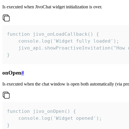
Is executed when JivoChat widget initialization is over.
function jivo_onLoadCallback() {

    console.log('Widget fully loaded');

    jivo_api.showProactiveInvitation("How c
}
onOpen
#
Is executed when the chat window is open both automatically (via proa
function jivo_onOpen() {

    console.log('Widget opened');

}