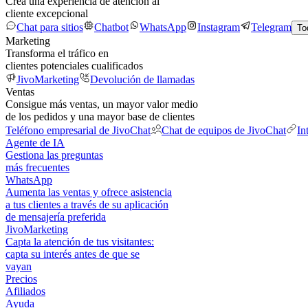
Crea una experiencia de atención al
cliente excepcional
Chat para sitios
Chatbot
WhatsApp
Instagram
Telegram
To
Marketing
Transforma el tráfico en
clientes potenciales cualificados
JivoMarketing
Devolución de llamadas
Ventas
Consigue más ventas, un mayor valor medio
de los pedidos y una mayor base de clientes
Teléfono empresarial de JivoChat
Chat de equipos de JivoChat
In
Agente de IA
Gestiona las preguntas
más frecuentes
WhatsApp
Aumenta las ventas y ofrece asistencia
a tus clientes a través de su aplicación
de mensajería preferida
JivoMarketing
Capta la atención de tus visitantes:
capta su interés antes de que se
vayan
Precios
Afiliados
Ayuda