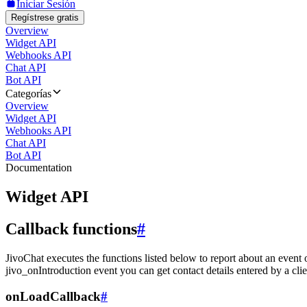
Iniciar Sesión
Regístrese gratis
Overview
Widget API
Webhooks API
Chat API
Bot API
Categorías
Overview
Widget API
Webhooks API
Chat API
Bot API
Documentation
Widget API
Callback functions
#
JivoChat executes the functions listed below to report about an event 
jivo_onIntroduction event you can get contact details entered by a clie
onLoadCallback
#