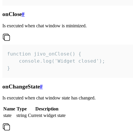
onClose
#
Is executed when chat window is minimized.
function jivo_onClose() {

    console.log('Widget closed');

}
onChangeState
#
Is executed when chat window state has changed.
Name
Type
Description
state
string
Current widget state