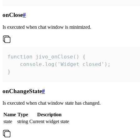
onClose
#
Is executed when chat window is minimized.
function jivo_onClose() {

    console.log('Widget closed');

}
onChangeState
#
Is executed when chat window state has changed.
Name
Type
Description
state
string
Current widget state