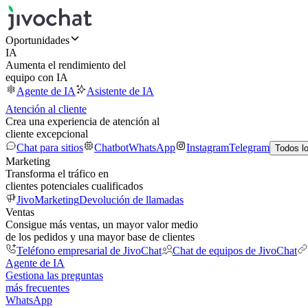
Oportunidades
IA
Aumenta el rendimiento del
equipo con IA
Agente de IA
Asistente de IA
Atención al cliente
Crea una experiencia de atención al
cliente excepcional
Chat para sitios
Chatbot
WhatsApp
Instagram
Telegram
Todos l
Marketing
Transforma el tráfico en
clientes potenciales cualificados
JivoMarketing
Devolución de llamadas
Ventas
Consigue más ventas, un mayor valor medio
de los pedidos y una mayor base de clientes
Teléfono empresarial de JivoChat
Chat de equipos de JivoChat
Agente de IA
Gestiona las preguntas
más frecuentes
WhatsApp