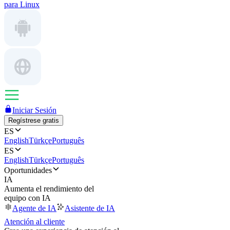
para Linux
Iniciar Sesión
Regístrese gratis
ES
English
Türkçe
Português
ES
English
Türkçe
Português
Oportunidades
IA
Aumenta el rendimiento del
equipo con IA
Agente de IA
Asistente de IA
Atención al cliente