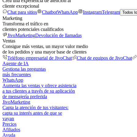
Crea una experiencia de atención al
cliente excepcional
Chat para sitios
Chatbot
WhatsApp
Instagram
Telegram
Todos l
Marketing
Transforma el tráfico en
clientes potenciales cualificados
JivoMarketing
Devolución de llamadas
Ventas
Consigue más ventas, un mayor valor medio
de los pedidos y una mayor base de clientes
Teléfono empresarial de JivoChat
Chat de equipos de JivoChat
Agente de IA
Gestiona las preguntas
más frecuentes
WhatsApp
Aumenta las ventas y ofrece asistencia
a tus clientes a través de su aplicación
de mensajería preferida
JivoMarketing
Capta la atención de tus visitantes:
capta su interés antes de que se
vayan
Precios
Afiliados
Ayuda