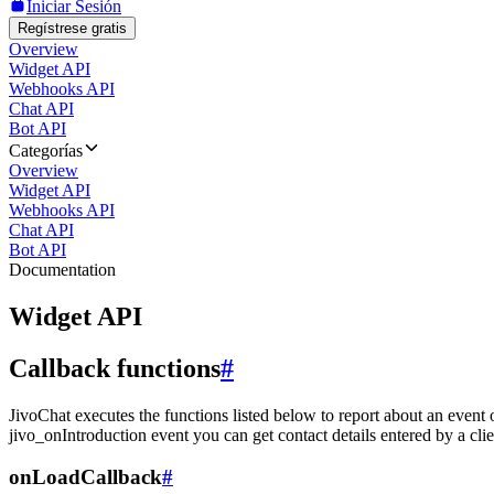
Iniciar Sesión
Regístrese gratis
Overview
Widget API
Webhooks API
Chat API
Bot API
Categorías
Overview
Widget API
Webhooks API
Chat API
Bot API
Documentation
Widget API
Callback functions
#
JivoChat executes the functions listed below to report about an event 
jivo_onIntroduction event you can get contact details entered by a clie
onLoadCallback
#