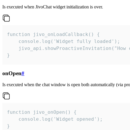
Is executed when JivoChat widget initialization is over.
function jivo_onLoadCallback() {

    console.log('Widget fully loaded');

    jivo_api.showProactiveInvitation("How c
}
onOpen
#
Is executed when the chat window is open both automatically (via proa
function jivo_onOpen() {

    console.log('Widget opened');

}