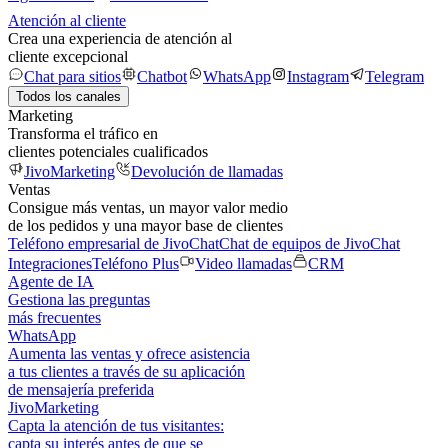
Atención al cliente
Crea una experiencia de atención al
cliente excepcional
Chat para sitios
Chatbot
WhatsApp
Instagram
Telegram
Todos los canales
Marketing
Transforma el tráfico en
clientes potenciales cualificados
JivoMarketing
Devolución de llamadas
Ventas
Consigue más ventas, un mayor valor medio
de los pedidos y una mayor base de clientes
Teléfono empresarial de JivoChat
Chat de equipos de JivoChat
Integraciones
Teléfono Plus
Video llamadas
CRM
Agente de IA
Gestiona las preguntas
más frecuentes
WhatsApp
Aumenta las ventas y ofrece asistencia
a tus clientes a través de su aplicación
de mensajería preferida
JivoMarketing
Capta la atención de tus visitantes:
capta su interés antes de que se