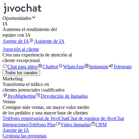
Oportunidades
IA
Aumenta el rendimiento del
equipo con IA
Agente de IA
Asistente de IA
Atención al cliente
Crea una experiencia de atención al
cliente excepcional
Chat para sitios
Chatbot
WhatsApp
Instagram
Telegram
Todos los canales
Marketing
Transforma el tráfico en
clientes potenciales cualificados
JivoMarketing
Devolución de llamadas
Ventas
Consigue más ventas, un mayor valor medio
de los pedidos y una mayor base de clientes
Teléfono empresarial de JivoChat
Chat de equipos de JivoChat
Integraciones
Teléfono Plus
Video llamadas
CRM
Agente de IA
Gestiona las preguntas