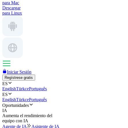
para Mac
Descargar
para Linux
Iniciar Sesión
Regístrese gratis
ES
English
Türkçe
Português
ES
English
Türkçe
Português
Oportunidades
IA
Aumenta el rendimiento del
equipo con IA
Agente de IA
Asistente de IA