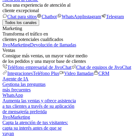
Crea una experiencia de atención al
cliente excepcional
Chat para sitios
Chatbot
WhatsApp
Instagram
Telegram
Todos los canales
Marketing
Transforma el tráfico en
clientes potenciales cualificados
JivoMarketing
Devolución de llamadas
Ventas
Consigue más ventas, un mayor valor medio
de los pedidos y una mayor base de clientes
Teléfono empresarial de JivoChat
Chat de equipos de JivoChat
Integraciones
Teléfono Plus
Video llamadas
CRM
Agente de IA
Gestiona las preguntas
más frecuentes
WhatsApp
Aumenta las ventas y ofrece asistencia
a tus clientes a través de su aplicación
de mensajería preferida
JivoMarketing
Capta la atención de tus visitantes:
capta su interés antes de que se
vayan