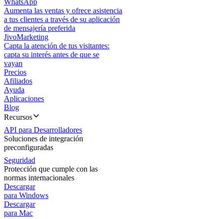
WhatsApp
Aumenta las ventas y ofrece asistencia
a tus clientes a través de su aplicación
de mensajería preferida
JivoMarketing
Capta la atención de tus visitantes:
capta su interés antes de que se
vayan
Precios
Afiliados
Ayuda
Aplicaciones
Blog
Recursos
API para Desarrolladores
Soluciones de integración
preconfiguradas
Seguridad
Protección que cumple con las
normas internacionales
Descargar
para Windows
Descargar
para Mac