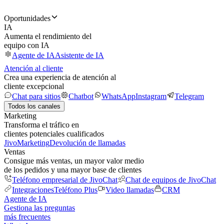
Oportunidades
IA
Aumenta el rendimiento del
equipo con IA
Agente de IA
Asistente de IA
Atención al cliente
Crea una experiencia de atención al
cliente excepcional
Chat para sitios
Chatbot
WhatsApp
Instagram
Telegram
Todos los canales
Marketing
Transforma el tráfico en
clientes potenciales cualificados
JivoMarketing
Devolución de llamadas
Ventas
Consigue más ventas, un mayor valor medio
de los pedidos y una mayor base de clientes
Teléfono empresarial de JivoChat
Chat de equipos de JivoChat
Integraciones
Teléfono Plus
Video llamadas
CRM
Agente de IA
Gestiona las preguntas
más frecuentes