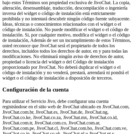
bajo estos Términos son propiedad exclusiva de JivoChat. La copia,
alteración, desensamblaje, traducción, descompilación o ingeniería
inversa del widget o código de instalación está estrictamente
prohibida y no intentará descubrir ningún código fuente subyacente.
Ideas, técnicas o conocimientos relacionados con el widget o el
código de instalación. No puede modificar el widget o el código de
instalación. Si, por cualquier motivo, modifica el widget o el código
de instalación, Además de ser un incumplimiento de estos Términos,
usted reconoce que JivoChat será el propietario de todos los
derechos, incluidos todos los derechos de autor, en y para todas las
modificaciones. No eliminará ningún aviso de derechos de autor,
propiedad o licencia del widget o del Código de instalación
proporcionado por JivoChat. No deberá duplicar el widget o el
código de instalación y no venderá, prestará, arrendará ni pondrá el
widget o el código de instalación a disposición de terceros.
Configuración de la cuenta
Para utilizar el Servicio Jivo, debe configurar una cuenta
registrándose en el sitio web de JivoChat ubicado en JivoChat.com,
JivoChat.com.br, JivoChat.es, JivoChat.de, JivoChat.ng,
JivoChat.co.ke, JivoChat.co.za, JivoChat.mx, JivoChat.co.id,
JivoChat.com.tr, JivoChat.com.co, JivoChat.com.ar,
JivoChat.com.pe, JivoChat.cl, JivoChat.com.bo, JivoChat.com.ve,
JivoChat.co.in, JivoChat.co.uk, JivoChat.nl o JivoChat.pt y