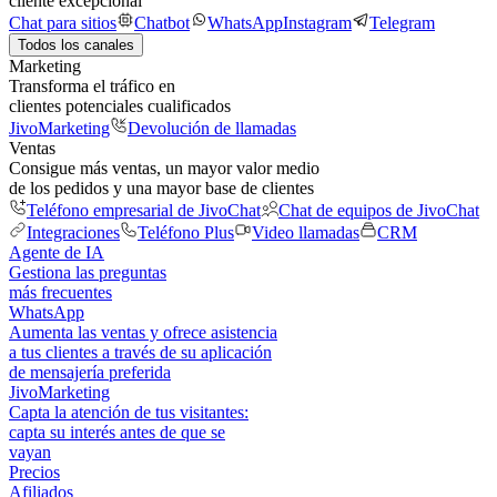
cliente excepcional
Chat para sitios
Chatbot
WhatsApp
Instagram
Telegram
Todos los canales
Marketing
Transforma el tráfico en
clientes potenciales cualificados
JivoMarketing
Devolución de llamadas
Ventas
Consigue más ventas, un mayor valor medio
de los pedidos y una mayor base de clientes
Teléfono empresarial de JivoChat
Chat de equipos de JivoChat
Integraciones
Teléfono Plus
Video llamadas
CRM
Agente de IA
Gestiona las preguntas
más frecuentes
WhatsApp
Aumenta las ventas y ofrece asistencia
a tus clientes a través de su aplicación
de mensajería preferida
JivoMarketing
Capta la atención de tus visitantes:
capta su interés antes de que se
vayan
Precios
Afiliados