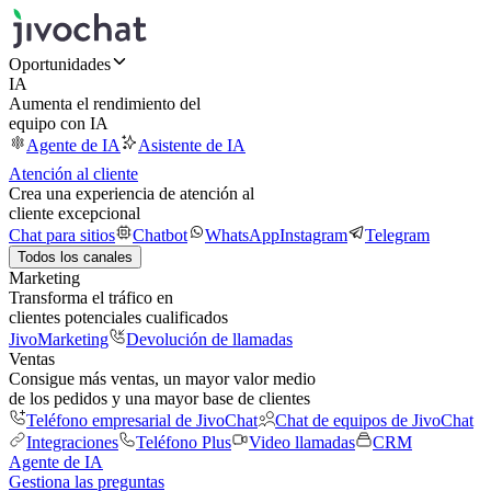
Oportunidades
IA
Aumenta el rendimiento del
equipo con IA
Agente de IA
Asistente de IA
Atención al cliente
Crea una experiencia de atención al
cliente excepcional
Chat para sitios
Chatbot
WhatsApp
Instagram
Telegram
Todos los canales
Marketing
Transforma el tráfico en
clientes potenciales cualificados
JivoMarketing
Devolución de llamadas
Ventas
Consigue más ventas, un mayor valor medio
de los pedidos y una mayor base de clientes
Teléfono empresarial de JivoChat
Chat de equipos de JivoChat
Integraciones
Teléfono Plus
Video llamadas
CRM
Agente de IA
Gestiona las preguntas