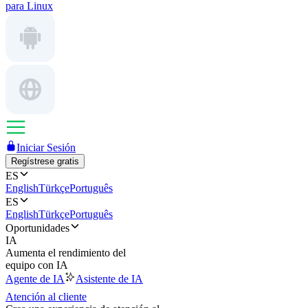
para Linux
Iniciar Sesión
Regístrese gratis
ES
English
Türkçe
Português
ES
English
Türkçe
Português
Oportunidades
IA
Aumenta el rendimiento del
equipo con IA
Agente de IA
Asistente de IA
Atención al cliente