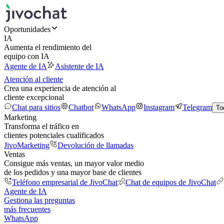
Oportunidades
IA
Aumenta el rendimiento del
equipo con IA
Agente de IA
Asistente de IA
Atención al cliente
Crea una experiencia de atención al
cliente excepcional
Chat para sitios
Chatbot
WhatsApp
Instagram
Telegram
To
Marketing
Transforma el tráfico en
clientes potenciales cualificados
JivoMarketing
Devolución de llamadas
Ventas
Consigue más ventas, un mayor valor medio
de los pedidos y una mayor base de clientes
Teléfono empresarial de JivoChat
Chat de equipos de JivoChat
Agente de IA
Gestiona las preguntas
más frecuentes
WhatsApp