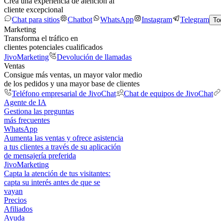
Crea una experiencia de atención al
cliente excepcional
Chat para sitios
Chatbot
WhatsApp
Instagram
Telegram
To
Marketing
Transforma el tráfico en
clientes potenciales cualificados
JivoMarketing
Devolución de llamadas
Ventas
Consigue más ventas, un mayor valor medio
de los pedidos y una mayor base de clientes
Teléfono empresarial de JivoChat
Chat de equipos de JivoChat
Agente de IA
Gestiona las preguntas
más frecuentes
WhatsApp
Aumenta las ventas y ofrece asistencia
a tus clientes a través de su aplicación
de mensajería preferida
JivoMarketing
Capta la atención de tus visitantes:
capta su interés antes de que se
vayan
Precios
Afiliados
Ayuda