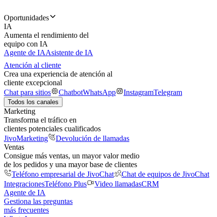
Oportunidades
IA
Aumenta el rendimiento del
equipo con IA
Agente de IA
Asistente de IA
Atención al cliente
Crea una experiencia de atención al
cliente excepcional
Chat para sitios
Chatbot
WhatsApp
Instagram
Telegram
Todos los canales
Marketing
Transforma el tráfico en
clientes potenciales cualificados
JivoMarketing
Devolución de llamadas
Ventas
Consigue más ventas, un mayor valor medio
de los pedidos y una mayor base de clientes
Teléfono empresarial de JivoChat
Chat de equipos de JivoChat
Integraciones
Teléfono Plus
Video llamadas
CRM
Agente de IA
Gestiona las preguntas
más frecuentes