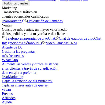
Todos los canales
Marketing
Transforma el tráfico en
clientes potenciales cualificados
JivoMarketing
Devolución de llamadas
Ventas
Consigue más ventas, un mayor valor medio
de los pedidos y una mayor base de clientes
Teléfono empresarial de JivoChat
Chat de equipos de JivoChat
Integraciones
Teléfono Plus
Video llamadas
CRM
Agente de IA
Gestiona las preguntas
más frecuentes
WhatsApp
Aumenta las ventas y ofrece asistencia
a tus clientes a través de su aplicación
de mensajería preferida
JivoMarketing
Capta la atención de tus visitantes:
capta su interés antes de que se
vayan
Precios
Afiliados
Ayuda