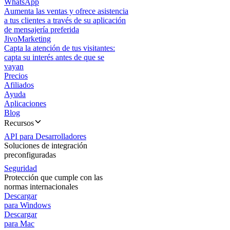
WhatsApp
Aumenta las ventas y ofrece asistencia
a tus clientes a través de su aplicación
de mensajería preferida
JivoMarketing
Capta la atención de tus visitantes:
capta su interés antes de que se
vayan
Precios
Afiliados
Ayuda
Aplicaciones
Blog
Recursos
API para Desarrolladores
Soluciones de integración
preconfiguradas
Seguridad
Protección que cumple con las
normas internacionales
Descargar
para Windows
Descargar
para Mac