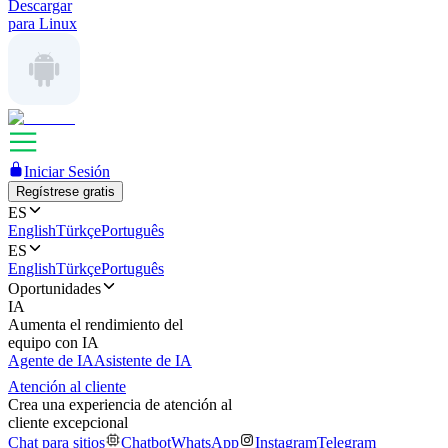
Descargar
para Linux
Iniciar Sesión
Regístrese gratis
ES
English
Türkçe
Português
ES
English
Türkçe
Português
Oportunidades
IA
Aumenta el rendimiento del
equipo con IA
Agente de IA
Asistente de IA
Atención al cliente
Crea una experiencia de atención al
cliente excepcional
Chat para sitios
Chatbot
WhatsApp
Instagram
Telegram