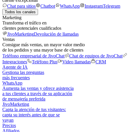
cliente excepcional
Chat para sitios
Chatbot
WhatsApp
Instagram
Telegram
Todos los canales
Marketing
Transforma el tráfico en
clientes potenciales cualificados
JivoMarketing
Devolución de llamadas
Ventas
Consigue más ventas, un mayor valor medio
de los pedidos y una mayor base de clientes
Teléfono empresarial de JivoChat
Chat de equipos de JivoChat
Integraciones
Teléfono Plus
Video llamadas
CRM
Agente de IA
Gestiona las preguntas
más frecuentes
WhatsApp
Aumenta las ventas y ofrece asistencia
a tus clientes a través de su aplicación
de mensajería preferida
JivoMarketing
Capta la atención de tus visitantes:
capta su interés antes de que se
vayan
Precios
Afiliados