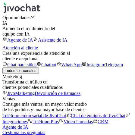
Oportunidades
IA
Aumenta el rendimiento del
equipo con IA
Agente de IA
Asistente de IA
Atención al cliente
Crea una experiencia de atención al
cliente excepcional
Chat para sitios
Chatbot
WhatsApp
Instagram
Telegram
Todos los canales
Marketing
Transforma el tráfico en
clientes potenciales cualificados
JivoMarketing
Devolución de llamadas
Ventas
Consigue más ventas, un mayor valor medio
de los pedidos y una mayor base de clientes
Teléfono empresarial de JivoChat
Chat de equipos de JivoChat
Integraciones
Teléfono Plus
Video llamadas
CRM
Agente de IA
Gestiona las preguntas