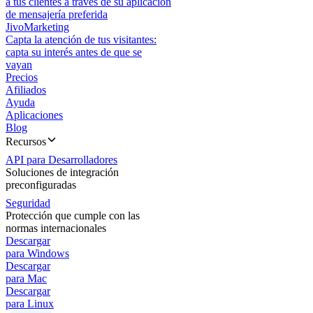
a tus clientes a través de su aplicación
de mensajería preferida
JivoMarketing
Capta la atención de tus visitantes:
capta su interés antes de que se
vayan
Precios
Afiliados
Ayuda
Aplicaciones
Blog
Recursos
API para Desarrolladores
Soluciones de integración
preconfiguradas
Seguridad
Protección que cumple con las
normas internacionales
Descargar
para Windows
Descargar
para Mac
Descargar
para Linux