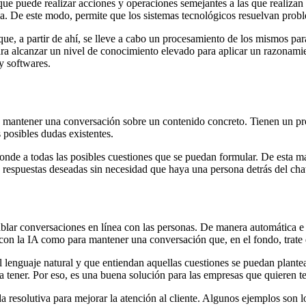
ía que puede realizar acciones y operaciones semejantes a las que realiza
. De este modo, permite que los sistemas tecnológicos resuelvan probl
, a partir de ahí, se lleve a cabo un procesamiento de los mismos para 
a alcanzar un nivel de conocimiento elevado para aplicar un razonamien
y softwares.
s mantener una conversación sobre un contenido concreto. Tienen un pr
s posibles dudas existentes.
sponde a todas las posibles cuestiones que se puedan formular. De esta m
 respuestas deseadas sin necesidad que haya una persona detrás del chat;
tablar conversaciones en línea con las personas. De manera automática 
 con la IA como para mantener una conversación que, en el fondo, trate d
lenguaje natural y que entiendan aquellas cuestiones se puedan plantea
 tener. Por eso, es una buena solución para las empresas que quieren te
resolutiva para mejorar la atención al cliente. Algunos ejemplos son 