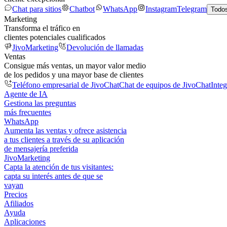
Chat para sitios
Chatbot
WhatsApp
Instagram
Telegram
Todos
Marketing
Transforma el tráfico en
clientes potenciales cualificados
JivoMarketing
Devolución de llamadas
Ventas
Consigue más ventas, un mayor valor medio
de los pedidos y una mayor base de clientes
Teléfono empresarial de JivoChat
Chat de equipos de JivoChat
Inte
Agente de IA
Gestiona las preguntas
más frecuentes
WhatsApp
Aumenta las ventas y ofrece asistencia
a tus clientes a través de su aplicación
de mensajería preferida
JivoMarketing
Capta la atención de tus visitantes:
capta su interés antes de que se
vayan
Precios
Afiliados
Ayuda
Aplicaciones