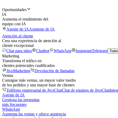
Oportunidades
IA
Aumenta el rendimiento del
equipo con IA
Agente de IA
Asistente de IA
Atención al cliente
Crea una experiencia de atención al
cliente excepcional
Chat para sitios
Chatbot
WhatsApp
Instagram
Telegram
Todos
Marketing
Transforma el tráfico en
clientes potenciales cualificados
JivoMarketing
Devolución de llamadas
Ventas
Consigue más ventas, un mayor valor medio
de los pedidos y una mayor base de clientes
Teléfono empresarial de JivoChat
Chat de equipos de JivoChat
Inte
Agente de IA
Gestiona las preguntas
más frecuentes
WhatsApp
Aumenta las ventas y ofrece asistencia