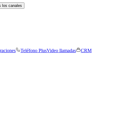
 los canales
graciones
Teléfono Plus
Video llamadas
CRM