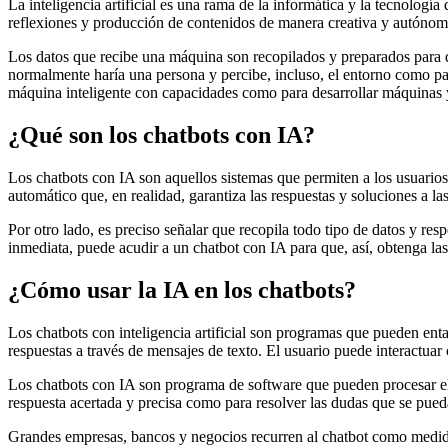
La inteligencia artificial es una rama de la informática y la tecnolog
reflexiones y producción de contenidos de manera creativa y autónoma
Los datos que recibe una máquina son recopilados y preparados para que
normalmente haría una persona y percibe, incluso, el entorno como par
máquina inteligente con capacidades como para desarrollar máquinas 
¿Qué son los chatbots con IA?
Los chatbots con IA son aquellos sistemas que permiten a los usuario
automático que, en realidad, garantiza las respuestas y soluciones a la
Por otro lado, es preciso señalar que recopila todo tipo de datos y re
inmediata, puede acudir a un chatbot con IA para que, así, obtenga las
¿Cómo usar la IA en los chatbots?
Los chatbots con inteligencia artificial son programas que pueden en
respuestas a través de mensajes de texto. El usuario puede interactuar
Los chatbots con IA son programa de software que pueden procesar el 
respuesta acertada y precisa como para resolver las dudas que se pueda
Grandes empresas, bancos y negocios recurren al chatbot como medida 