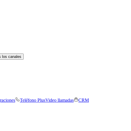
 los canales
graciones
Teléfono Plus
Video llamadas
CRM