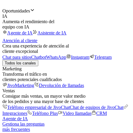
Oportunidades
IA
Aumenta el rendimiento del
equipo con IA
Agente de IA
Asistente de IA
Atención al cliente
Crea una experiencia de atención al
cliente excepcional
Chat para sitios
Chatbot
WhatsApp
Instagram
Telegram
Todos los canales
Marketing
Transforma el tráfico en
clientes potenciales cualificados
JivoMarketing
Devolución de llamadas
Ventas
Consigue más ventas, un mayor valor medio
de los pedidos y una mayor base de clientes
Teléfono empresarial de JivoChat
Chat de equipos de JivoChat
Integraciones
Teléfono Plus
Video llamadas
CRM
Agente de IA
Gestiona las preguntas
más frecuentes