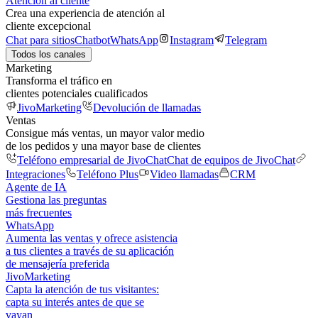
Atención al cliente
Crea una experiencia de atención al
cliente excepcional
Chat para sitios
Chatbot
WhatsApp
Instagram
Telegram
Todos los canales
Marketing
Transforma el tráfico en
clientes potenciales cualificados
JivoMarketing
Devolución de llamadas
Ventas
Consigue más ventas, un mayor valor medio
de los pedidos y una mayor base de clientes
Teléfono empresarial de JivoChat
Chat de equipos de JivoChat
Integraciones
Teléfono Plus
Video llamadas
CRM
Agente de IA
Gestiona las preguntas
más frecuentes
WhatsApp
Aumenta las ventas y ofrece asistencia
a tus clientes a través de su aplicación
de mensajería preferida
JivoMarketing
Capta la atención de tus visitantes:
capta su interés antes de que se
vayan