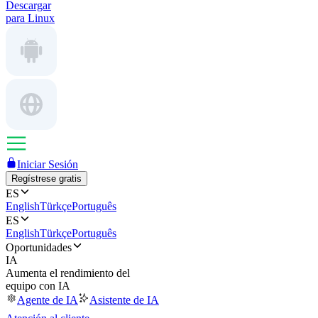
Descargar
para Linux
Iniciar Sesión
Regístrese gratis
ES
English
Türkçe
Português
ES
English
Türkçe
Português
Oportunidades
IA
Aumenta el rendimiento del
equipo con IA
Agente de IA
Asistente de IA