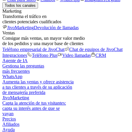
Todos los canales
Marketing
Transforma el tráfico en
clientes potenciales cualificados
JivoMarketing
Devolución de llamadas
Ventas
Consigue más ventas, un mayor valor medio
de los pedidos y una mayor base de clientes
Teléfono empresarial de JivoChat
Chat de equipos de JivoChat
Integraciones
Teléfono Plus
Video llamadas
CRM
Agente de IA
Gestiona las preguntas
más frecuentes
WhatsApp
Aumenta las ventas y ofrece asistencia
a tus clientes a través de su aplicación
de mensajería preferida
JivoMarketing
Capta la atención de tus visitantes:
capta su interés antes de que se
vayan
Precios
Afiliados
Ayuda