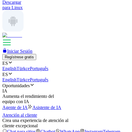
Descargar
para Linux
Iniciar Sesión
Regístrese gratis
ES
English
Türkçe
Português
ES
English
Türkçe
Português
Oportunidades
IA
Aumenta el rendimiento del
equipo con IA
Agente de IA
Asistente de IA
Atención al cliente
Crea una experiencia de atención al
cliente excepcional
Chat para sitios
Chatbot
WhatsApp
Instagram
Telegram