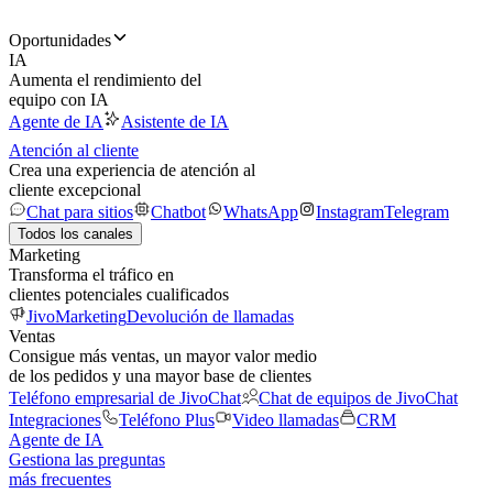
Oportunidades
IA
Aumenta el rendimiento del
equipo con IA
Agente de IA
Asistente de IA
Atención al cliente
Crea una experiencia de atención al
cliente excepcional
Chat para sitios
Chatbot
WhatsApp
Instagram
Telegram
Todos los canales
Marketing
Transforma el tráfico en
clientes potenciales cualificados
JivoMarketing
Devolución de llamadas
Ventas
Consigue más ventas, un mayor valor medio
de los pedidos y una mayor base de clientes
Teléfono empresarial de JivoChat
Chat de equipos de JivoChat
Integraciones
Teléfono Plus
Video llamadas
CRM
Agente de IA
Gestiona las preguntas
más frecuentes