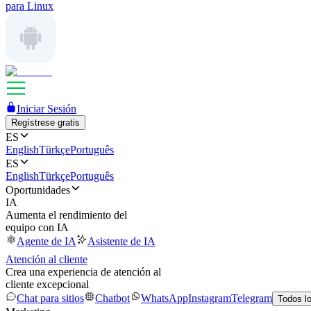
para Linux
Iniciar Sesión
Regístrese gratis
ES
English
Türkçe
Português
ES
English
Türkçe
Português
Oportunidades
IA
Aumenta el rendimiento del
equipo con IA
Agente de IA
Asistente de IA
Atención al cliente
Crea una experiencia de atención al
cliente excepcional
Chat para sitios
Chatbot
WhatsApp
Instagram
Telegram
Todos l