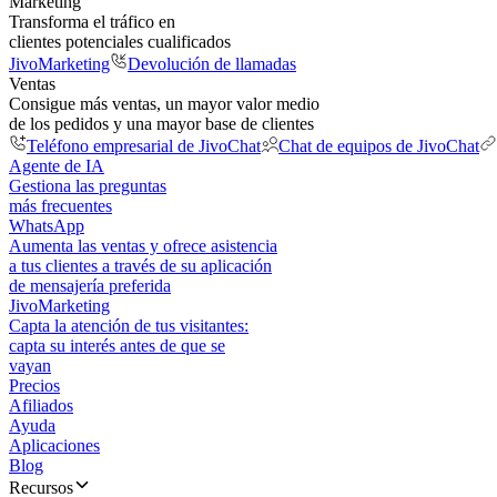
Marketing
Transforma el tráfico en
clientes potenciales cualificados
JivoMarketing
Devolución de llamadas
Ventas
Consigue más ventas, un mayor valor medio
de los pedidos y una mayor base de clientes
Teléfono empresarial de JivoChat
Chat de equipos de JivoChat
Agente de IA
Gestiona las preguntas
más frecuentes
WhatsApp
Aumenta las ventas y ofrece asistencia
a tus clientes a través de su aplicación
de mensajería preferida
JivoMarketing
Capta la atención de tus visitantes:
capta su interés antes de que se
vayan
Precios
Afiliados
Ayuda
Aplicaciones
Blog
Recursos