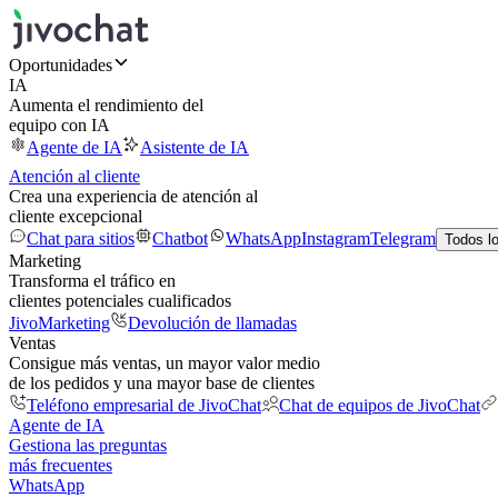
Oportunidades
IA
Aumenta el rendimiento del
equipo con IA
Agente de IA
Asistente de IA
Atención al cliente
Crea una experiencia de atención al
cliente excepcional
Chat para sitios
Chatbot
WhatsApp
Instagram
Telegram
Todos l
Marketing
Transforma el tráfico en
clientes potenciales cualificados
JivoMarketing
Devolución de llamadas
Ventas
Consigue más ventas, un mayor valor medio
de los pedidos y una mayor base de clientes
Teléfono empresarial de JivoChat
Chat de equipos de JivoChat
Agente de IA
Gestiona las preguntas
más frecuentes
WhatsApp