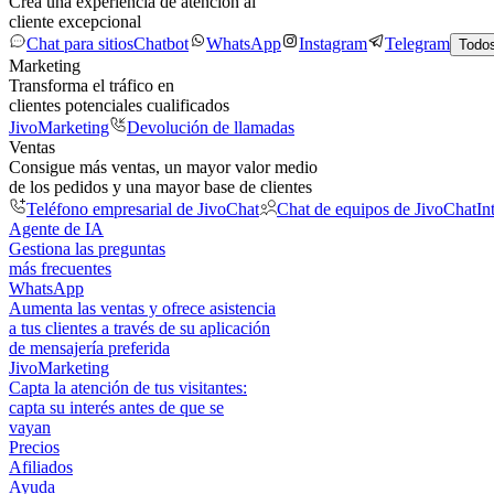
Crea una experiencia de atención al
cliente excepcional
Chat para sitios
Chatbot
WhatsApp
Instagram
Telegram
Todos
Marketing
Transforma el tráfico en
clientes potenciales cualificados
JivoMarketing
Devolución de llamadas
Ventas
Consigue más ventas, un mayor valor medio
de los pedidos y una mayor base de clientes
Teléfono empresarial de JivoChat
Chat de equipos de JivoChat
In
Agente de IA
Gestiona las preguntas
más frecuentes
WhatsApp
Aumenta las ventas y ofrece asistencia
a tus clientes a través de su aplicación
de mensajería preferida
JivoMarketing
Capta la atención de tus visitantes:
capta su interés antes de que se
vayan
Precios
Afiliados
Ayuda