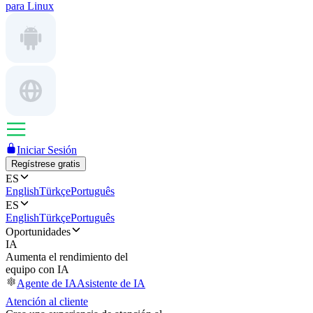
para Linux
Iniciar Sesión
Regístrese gratis
ES
English
Türkçe
Português
ES
English
Türkçe
Português
Oportunidades
IA
Aumenta el rendimiento del
equipo con IA
Agente de IA
Asistente de IA
Atención al cliente