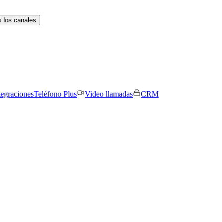
 los canales
tegraciones
Teléfono Plus
Video llamadas
CRM