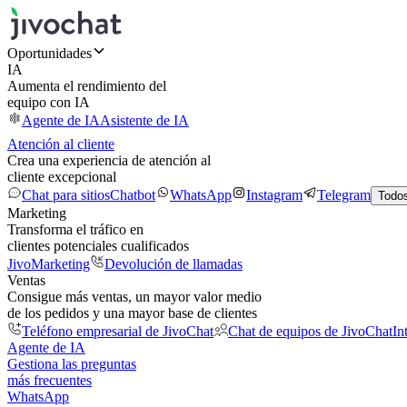
Oportunidades
IA
Aumenta el rendimiento del
equipo con IA
Agente de IA
Asistente de IA
Atención al cliente
Crea una experiencia de atención al
cliente excepcional
Chat para sitios
Chatbot
WhatsApp
Instagram
Telegram
Todos
Marketing
Transforma el tráfico en
clientes potenciales cualificados
JivoMarketing
Devolución de llamadas
Ventas
Consigue más ventas, un mayor valor medio
de los pedidos y una mayor base de clientes
Teléfono empresarial de JivoChat
Chat de equipos de JivoChat
In
Agente de IA
Gestiona las preguntas
más frecuentes
WhatsApp