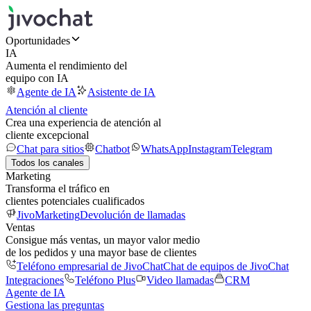
Oportunidades
IA
Aumenta el rendimiento del
equipo con IA
Agente de IA
Asistente de IA
Atención al cliente
Crea una experiencia de atención al
cliente excepcional
Chat para sitios
Chatbot
WhatsApp
Instagram
Telegram
Todos los canales
Marketing
Transforma el tráfico en
clientes potenciales cualificados
JivoMarketing
Devolución de llamadas
Ventas
Consigue más ventas, un mayor valor medio
de los pedidos y una mayor base de clientes
Teléfono empresarial de JivoChat
Chat de equipos de JivoChat
Integraciones
Teléfono Plus
Video llamadas
CRM
Agente de IA
Gestiona las preguntas