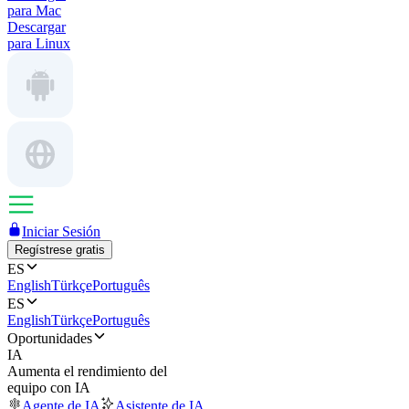
para Mac
Descargar
para Linux
Iniciar Sesión
Regístrese gratis
ES
English
Türkçe
Português
ES
English
Türkçe
Português
Oportunidades
IA
Aumenta el rendimiento del
equipo con IA
Agente de IA
Asistente de IA