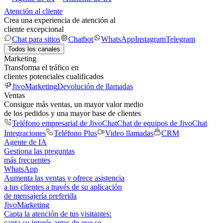
Atención al cliente
Crea una experiencia de atención al
cliente excepcional
Chat para sitios
Chatbot
WhatsApp
Instagram
Telegram
Todos los canales
Marketing
Transforma el tráfico en
clientes potenciales cualificados
JivoMarketing
Devolución de llamadas
Ventas
Consigue más ventas, un mayor valor medio
de los pedidos y una mayor base de clientes
Teléfono empresarial de JivoChat
Chat de equipos de JivoChat
Integraciones
Teléfono Plus
Video llamadas
CRM
Agente de IA
Gestiona las preguntas
más frecuentes
WhatsApp
Aumenta las ventas y ofrece asistencia
a tus clientes a través de su aplicación
de mensajería preferida
JivoMarketing
Capta la atención de tus visitantes:
capta su interés antes de que se