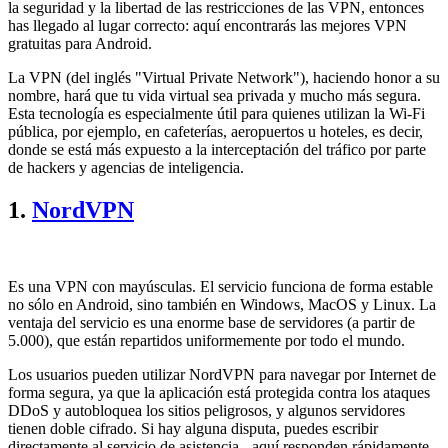
la seguridad y la libertad de las restricciones de las VPN, entonces
has llegado al lugar correcto: aquí encontrarás las mejores VPN
gratuitas para Android.
La VPN (del inglés "Virtual Private Network"), haciendo honor a su
nombre, hará que tu vida virtual sea privada y mucho más segura.
Esta tecnología es especialmente útil para quienes utilizan la Wi-Fi
pública, por ejemplo, en cafeterías, aeropuertos u hoteles, es decir,
donde se está más expuesto a la interceptación del tráfico por parte
de hackers y agencias de inteligencia.
1.
NordVPN
Es una VPN con mayúsculas. El servicio funciona de forma estable
no sólo en Android, sino también en Windows, MacOS y Linux. La
ventaja del servicio es una enorme base de servidores (a partir de
5.000), que están repartidos uniformemente por todo el mundo.
Los usuarios pueden utilizar NordVPN para navegar por Internet de
forma segura, ya que la aplicación está protegida contra los ataques
DDoS y autobloquea los sitios peligrosos, y algunos servidores
tienen doble cifrado. Si hay alguna disputa, puedes escribir
directamente al servicio de asistencia - aquí responden rápidamente.