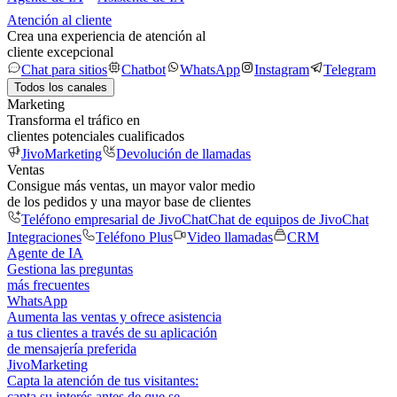
Atención al cliente
Crea una experiencia de atención al
cliente excepcional
Chat para sitios
Chatbot
WhatsApp
Instagram
Telegram
Todos los canales
Marketing
Transforma el tráfico en
clientes potenciales cualificados
JivoMarketing
Devolución de llamadas
Ventas
Consigue más ventas, un mayor valor medio
de los pedidos y una mayor base de clientes
Teléfono empresarial de JivoChat
Chat de equipos de JivoChat
Integraciones
Teléfono Plus
Video llamadas
CRM
Agente de IA
Gestiona las preguntas
más frecuentes
WhatsApp
Aumenta las ventas y ofrece asistencia
a tus clientes a través de su aplicación
de mensajería preferida
JivoMarketing
Capta la atención de tus visitantes:
capta su interés antes de que se