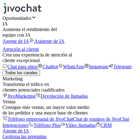
Oportunidades
IA
Aumenta el rendimiento del
equipo con IA
Agente de IA
Asistente de IA
Atención al cliente
Crea una experiencia de atención al
cliente excepcional
Chat para sitios
Chatbot
WhatsApp
Instagram
Telegram
Todos los canales
Marketing
Transforma el tráfico en
clientes potenciales cualificados
JivoMarketing
Devolución de llamadas
Ventas
Consigue más ventas, un mayor valor medio
de los pedidos y una mayor base de clientes
Teléfono empresarial de JivoChat
Chat de equipos de JivoChat
Integraciones
Teléfono Plus
Video llamadas
CRM
Agente de IA
Gestiona las preguntas