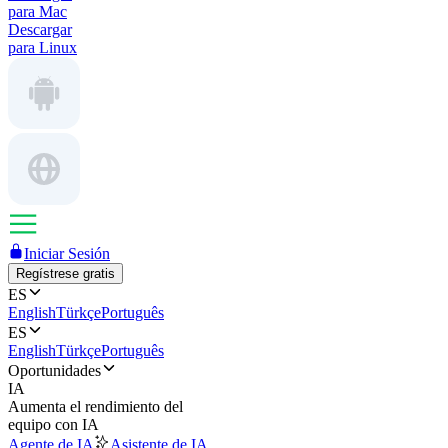
para Mac
Descargar
para Linux
Iniciar Sesión
Regístrese gratis
ES
English
Türkçe
Português
ES
English
Türkçe
Português
Oportunidades
IA
Aumenta el rendimiento del
equipo con IA
Agente de IA
Asistente de IA