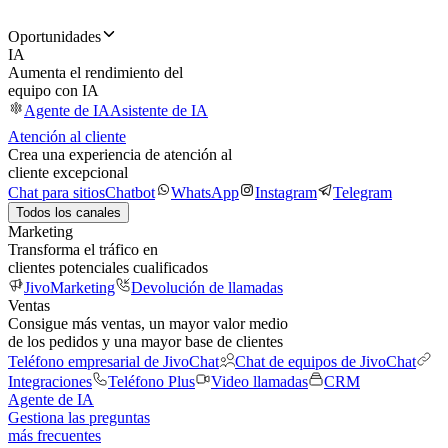
Oportunidades
IA
Aumenta el rendimiento del
equipo con IA
Agente de IA
Asistente de IA
Atención al cliente
Crea una experiencia de atención al
cliente excepcional
Chat para sitios
Chatbot
WhatsApp
Instagram
Telegram
Todos los canales
Marketing
Transforma el tráfico en
clientes potenciales cualificados
JivoMarketing
Devolución de llamadas
Ventas
Consigue más ventas, un mayor valor medio
de los pedidos y una mayor base de clientes
Teléfono empresarial de JivoChat
Chat de equipos de JivoChat
Integraciones
Teléfono Plus
Video llamadas
CRM
Agente de IA
Gestiona las preguntas
más frecuentes