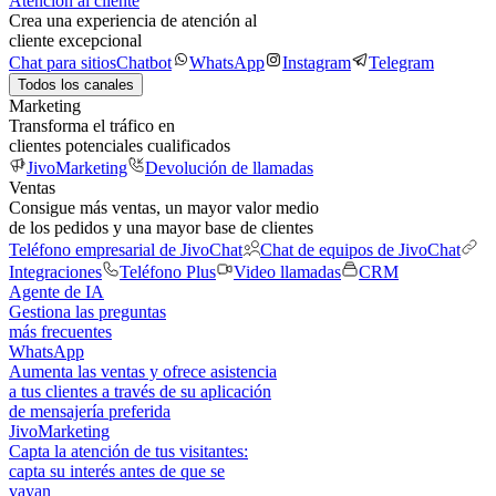
Atención al cliente
Crea una experiencia de atención al
cliente excepcional
Chat para sitios
Chatbot
WhatsApp
Instagram
Telegram
Todos los canales
Marketing
Transforma el tráfico en
clientes potenciales cualificados
JivoMarketing
Devolución de llamadas
Ventas
Consigue más ventas, un mayor valor medio
de los pedidos y una mayor base de clientes
Teléfono empresarial de JivoChat
Chat de equipos de JivoChat
Integraciones
Teléfono Plus
Video llamadas
CRM
Agente de IA
Gestiona las preguntas
más frecuentes
WhatsApp
Aumenta las ventas y ofrece asistencia
a tus clientes a través de su aplicación
de mensajería preferida
JivoMarketing
Capta la atención de tus visitantes:
capta su interés antes de que se
vayan