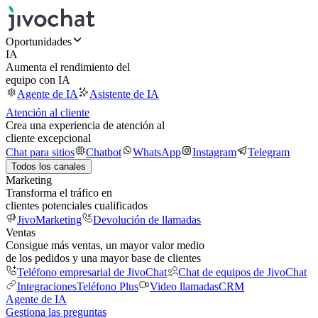
Oportunidades
IA
Aumenta el rendimiento del
equipo con IA
Agente de IA
Asistente de IA
Atención al cliente
Crea una experiencia de atención al
cliente excepcional
Chat para sitios
Chatbot
WhatsApp
Instagram
Telegram
Todos los canales
Marketing
Transforma el tráfico en
clientes potenciales cualificados
JivoMarketing
Devolución de llamadas
Ventas
Consigue más ventas, un mayor valor medio
de los pedidos y una mayor base de clientes
Teléfono empresarial de JivoChat
Chat de equipos de JivoChat
Integraciones
Teléfono Plus
Video llamadas
CRM
Agente de IA
Gestiona las preguntas