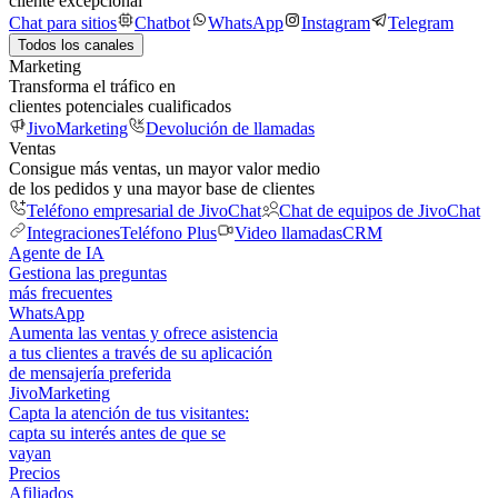
cliente excepcional
Chat para sitios
Chatbot
WhatsApp
Instagram
Telegram
Todos los canales
Marketing
Transforma el tráfico en
clientes potenciales cualificados
JivoMarketing
Devolución de llamadas
Ventas
Consigue más ventas, un mayor valor medio
de los pedidos y una mayor base de clientes
Teléfono empresarial de JivoChat
Chat de equipos de JivoChat
Integraciones
Teléfono Plus
Video llamadas
CRM
Agente de IA
Gestiona las preguntas
más frecuentes
WhatsApp
Aumenta las ventas y ofrece asistencia
a tus clientes a través de su aplicación
de mensajería preferida
JivoMarketing
Capta la atención de tus visitantes:
capta su interés antes de que se
vayan
Precios
Afiliados