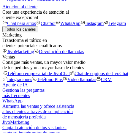
Atención al cliente
Crea una experiencia de atención al
cliente excepcional
Chat para sitios
Chatbot
WhatsApp
Instagram
Telegram
Todos los canales
Marketing
Transforma el tráfico en
clientes potenciales cualificados
JivoMarketing
Devolución de llamadas
Ventas
Consigue más ventas, un mayor valor medio
de los pedidos y una mayor base de clientes
Teléfono empresarial de JivoChat
Chat de equipos de JivoChat
Integraciones
Teléfono Plus
Video llamadas
CRM
Agente de IA
Gestiona las preguntas
más frecuentes
WhatsApp
Aumenta las ventas y ofrece asistencia
a tus clientes a través de su aplicación
de mensajería preferida
JivoMarketing
Capta la atención de tus visitantes:
capta su interés antes de que se