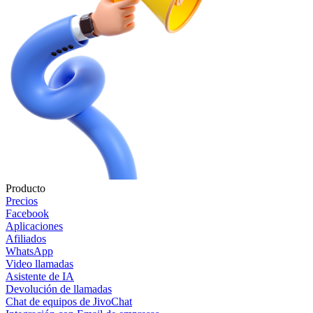
Producto
Precios
Facebook
Aplicaciones
Afiliados
WhatsApp
Video llamadas
Asistente de IA
Devolución de llamadas
Chat de equipos de JivoChat