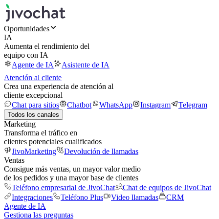
Oportunidades
IA
Aumenta el rendimiento del
equipo con IA
Agente de IA
Asistente de IA
Atención al cliente
Crea una experiencia de atención al
cliente excepcional
Chat para sitios
Chatbot
WhatsApp
Instagram
Telegram
Todos los canales
Marketing
Transforma el tráfico en
clientes potenciales cualificados
JivoMarketing
Devolución de llamadas
Ventas
Consigue más ventas, un mayor valor medio
de los pedidos y una mayor base de clientes
Teléfono empresarial de JivoChat
Chat de equipos de JivoChat
Integraciones
Teléfono Plus
Video llamadas
CRM
Agente de IA
Gestiona las preguntas