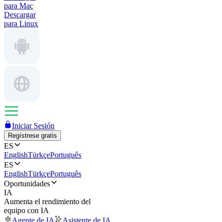
para Mac
Descargar
para Linux
Iniciar Sesión
Regístrese gratis
ES
English
Türkçe
Português
ES
English
Türkçe
Português
Oportunidades
IA
Aumenta el rendimiento del
equipo con IA
Agente de IA
Asistente de IA