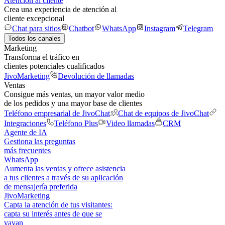
Atención al cliente
Crea una experiencia de atención al
cliente excepcional
Chat para sitios
Chatbot
WhatsApp
Instagram
Telegram
Todos los canales
Marketing
Transforma el tráfico en
clientes potenciales cualificados
JivoMarketing
Devolución de llamadas
Ventas
Consigue más ventas, un mayor valor medio
de los pedidos y una mayor base de clientes
Teléfono empresarial de JivoChat
Chat de equipos de JivoChat
Integraciones
Teléfono Plus
Video llamadas
CRM
Agente de IA
Gestiona las preguntas
más frecuentes
WhatsApp
Aumenta las ventas y ofrece asistencia
a tus clientes a través de su aplicación
de mensajería preferida
JivoMarketing
Capta la atención de tus visitantes:
capta su interés antes de que se
vayan