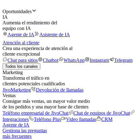
Oportunidades
IA
Aumenta el rendimiento del
equipo con IA
Agente de IA
Asistente de IA
Atención al cliente
Crea una experiencia de atención al
cliente excepcional
Chat para sitios
Chatbot
WhatsApp
Instagram
Telegram
Todos los canales
Marketing
Transforma el tráfico en
clientes potenciales cualificados
JivoMarketing
Devolución de llamadas
Ventas
Consigue más ventas, un mayor valor medio
de los pedidos y una mayor base de clientes
Teléfono empresarial de JivoChat
Chat de equipos de JivoChat
Integraciones
Teléfono Plus
Video llamadas
CRM
Agente de IA
Gestiona las preguntas
más frecuentes