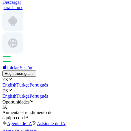
Descargar
para Linux
Iniciar Sesión
Regístrese gratis
ES
English
Türkçe
Português
ES
English
Türkçe
Português
Oportunidades
IA
Aumenta el rendimiento del
equipo con IA
Agente de IA
Asistente de IA