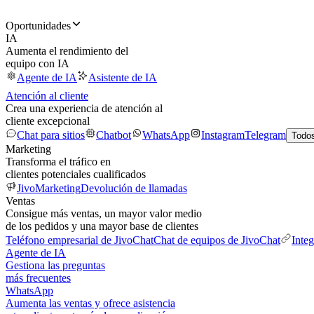
Oportunidades
IA
Aumenta el rendimiento del
equipo con IA
Agente de IA
Asistente de IA
Atención al cliente
Crea una experiencia de atención al
cliente excepcional
Chat para sitios
Chatbot
WhatsApp
Instagram
Telegram
Todos
Marketing
Transforma el tráfico en
clientes potenciales cualificados
JivoMarketing
Devolución de llamadas
Ventas
Consigue más ventas, un mayor valor medio
de los pedidos y una mayor base de clientes
Teléfono empresarial de JivoChat
Chat de equipos de JivoChat
Inte
Agente de IA
Gestiona las preguntas
más frecuentes
WhatsApp
Aumenta las ventas y ofrece asistencia