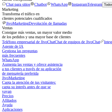
Chat para sitios
Chatbot
WhatsApp
Instagram
Telegram
Todos
Marketing
Transforma el tráfico en
clientes potenciales cualificados
JivoMarketing
Devolución de llamadas
Ventas
Consigue más ventas, un mayor valor medio
de los pedidos y una mayor base de clientes
Teléfono empresarial de JivoChat
Chat de equipos de JivoChat
Inte
Agente de IA
Gestiona las preguntas
más frecuentes
WhatsApp
Aumenta las ventas y ofrece asistencia
a tus clientes a través de su aplicación
de mensajería preferida
JivoMarketing
Capta la atención de tus visitantes:
capta su interés antes de que se
vayan
Precios
Afiliados
Ayuda
Aplicaciones