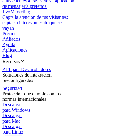
a tus clientes a través de su aplicación
de mensajería preferida
JivoMarketing
Capta la atención de tus visitantes:
capta su interés antes de que se
vayan
Precios
Afiliados
Ayuda
Aplicaciones
Blog
Recursos
API para Desarrolladores
Soluciones de integración
preconfiguradas
Seguridad
Protección que cumple con las
normas internacionales
Descargar
para Windows
Descargar
para Mac
Descargar
para Linux