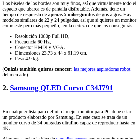
Los biseles de los bordes son muy finos, así que virtualmente todo el
espacio que abarca es de pantalla disfrutable. Además, tiene un
tiempo de respuesta de
apenas 5 milisegundos
de gris a gris. Hay
modelos similares de 22 y 24 pulgadas, así que si quieres un monitor
como este pero más pequeño, ten la certeza de que los conseguirás.
Resolución 1080p Full HD,
Frecuencia 60 Hz,
Conector HMDI y VGA,
Dimensiones 23.73 x 44 x 61.19 cm,
Peso 4.9 kg.
(
Quizás también quieras conocer:
las mejores aspiradoras robot
del mercado)
2.
Samsung QLED Curvo C34J791
En cualquier lista para definir el mejor monitor para PC debe estar
un producto elaborado por Samsung. En este caso se trata de un
monitor curvo de 34 pulgadas ultrafino capaz de reproducir hasta en
4K.
Algunos asocian la idea de
pantallas curvas
con un monitor
gaming
,