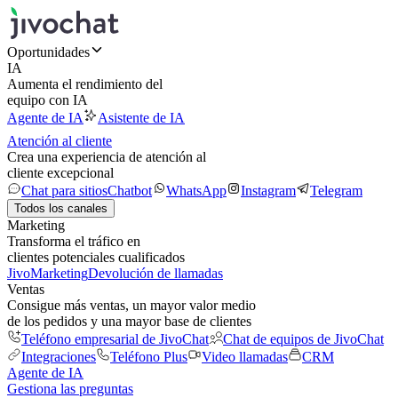
Oportunidades
IA
Aumenta el rendimiento del
equipo con IA
Agente de IA
Asistente de IA
Atención al cliente
Crea una experiencia de atención al
cliente excepcional
Chat para sitios
Chatbot
WhatsApp
Instagram
Telegram
Todos los canales
Marketing
Transforma el tráfico en
clientes potenciales cualificados
JivoMarketing
Devolución de llamadas
Ventas
Consigue más ventas, un mayor valor medio
de los pedidos y una mayor base de clientes
Teléfono empresarial de JivoChat
Chat de equipos de JivoChat
Integraciones
Teléfono Plus
Video llamadas
CRM
Agente de IA
Gestiona las preguntas