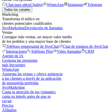
Chat para sitios
Chatbot
WhatsApp
Instagram
Telegram
Todos los canales
Marketing
Transforma el tráfico en
clientes potenciales cualificados
JivoMarketing
Devolución de llamadas
Ventas
Consigue más ventas, un mayor valor medio
de los pedidos y una mayor base de clientes
Teléfono empresarial de JivoChat
Chat de equipos de JivoChat
Integraciones
Teléfono Plus
Video llamadas
CRM
Agente de IA
Gestiona las preguntas
más frecuentes
WhatsApp
Aumenta las ventas y ofrece asistencia
a tus clientes a través de su aplicación
de mensajería preferida
JivoMarketing
Capta la atención de tus visitantes:
capta su interés antes de que se
vayan
Precios
Afiliados