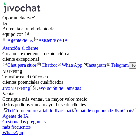
Oportunidades
IA
Aumenta el rendimiento del
equipo con IA
Agente de IA
Asistente de IA
Atención al cliente
Crea una experiencia de atención al
cliente excepcional
Chat para sitios
Chatbot
WhatsApp
Instagram
Telegram
To
Marketing
Transforma el tráfico en
clientes potenciales cualificados
JivoMarketing
Devolución de llamadas
Ventas
Consigue más ventas, un mayor valor medio
de los pedidos y una mayor base de clientes
Teléfono empresarial de JivoChat
Chat de equipos de JivoChat
Agente de IA
Gestiona las preguntas
más frecuentes
WhatsApp