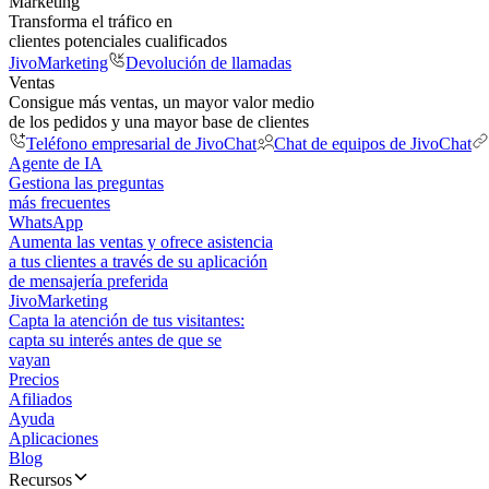
Marketing
Transforma el tráfico en
clientes potenciales cualificados
JivoMarketing
Devolución de llamadas
Ventas
Consigue más ventas, un mayor valor medio
de los pedidos y una mayor base de clientes
Teléfono empresarial de JivoChat
Chat de equipos de JivoChat
Agente de IA
Gestiona las preguntas
más frecuentes
WhatsApp
Aumenta las ventas y ofrece asistencia
a tus clientes a través de su aplicación
de mensajería preferida
JivoMarketing
Capta la atención de tus visitantes:
capta su interés antes de que se
vayan
Precios
Afiliados
Ayuda
Aplicaciones
Blog
Recursos