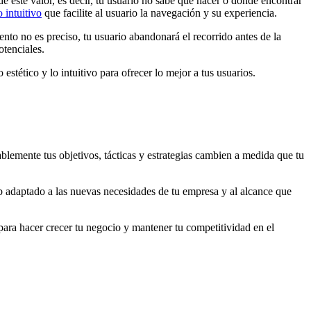
 este valor, es decir, tu usuario no sabe qué hacer o dónde encontrar
 intuitivo
que facilite al usuario la navegación y su experiencia.
nto no es preciso, tu usuario abandonará el recorrido antes de la
otenciales.
 estético y lo intuitivo para ofrecer lo mejor a tus usuarios.
blemente tus objetivos, tácticas y estrategias cambien a medida que tu
b adaptado a las nuevas necesidades de tu empresa y al alcance que
 para hacer crecer tu negocio y mantener tu competitividad en el