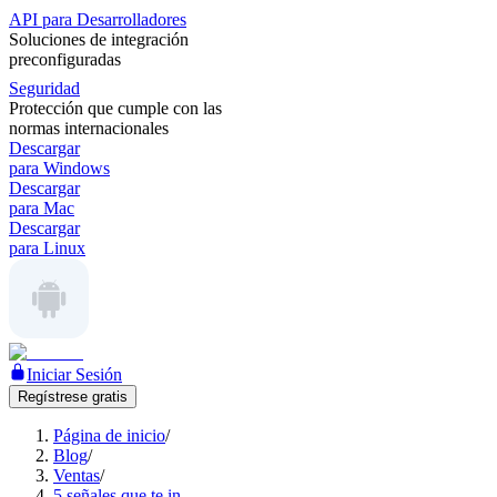
API para Desarrolladores
Soluciones de integración
preconfiguradas
Seguridad
Protección que cumple con las
normas internacionales
Descargar
para Windows
Descargar
para Mac
Descargar
para Linux
Iniciar Sesión
Regístrese gratis
Página de inicio
/
Blog
/
Ventas
/
5 señales que te in..