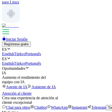
para Linux
Iniciar Sesión
Regístrese gratis
ES
English
Türkçe
Português
ES
English
Türkçe
Português
Oportunidades
IA
Aumenta el rendimiento del
equipo con IA
Agente de IA
Asistente de IA
Atención al cliente
Crea una experiencia de atención al
cliente excepcional
Chat para sitios
Chatbot
WhatsApp
Instagram
Telegram
To