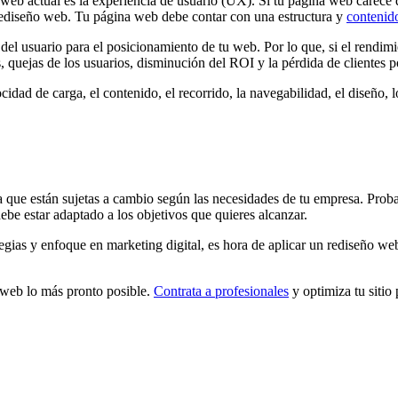
eb actual es la experiencia de usuario (UX). Si tu página web carece de
n rediseño web. Tu página web debe contar con una estructura y
contenido
l usuario para el posicionamiento de tu web. Por lo que, si el rendimie
 quejas de los usuarios, disminución del ROI y la pérdida de clientes p
idad de carga, el contenido, el recorrido, la navegabilidad, el diseño, lo
a que están sujetas a cambio según las necesidades de tu empresa. Proba
ebe estar adaptado a los objetivos que quieres alcanzar.
egias y enfoque en marketing digital, es hora de aplicar un rediseño we
o web lo más pronto posible.
Contrata a profesionales
y optimiza tu sitio