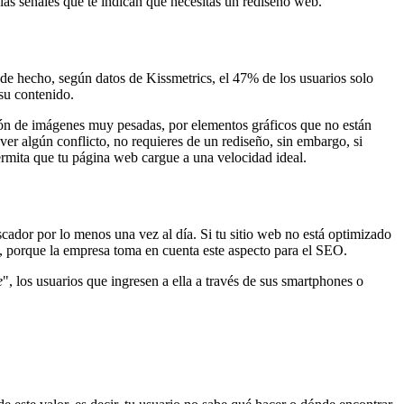
as señales que te indican que necesitas un rediseño web.
 de hecho, según datos de Kissmetrics, el 47% de los usuarios solo
su contenido.
usión de imágenes muy pesadas, por elementos gráficos que no están
ver algún conflicto, no requieres de un rediseño, sin embargo, si
ermita que tu página web cargue a una velocidad ideal.
ador por lo menos una vez al día. Si tu sitio web no está optimizado
le, porque la empresa toma en cuenta este aspecto para el SEO.
e
", los usuarios que ingresen a ella a través de sus smartphones o