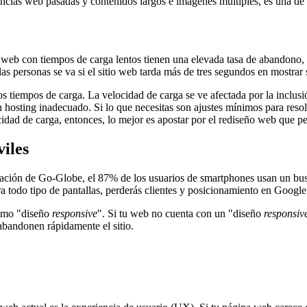
ncias web pasadas y contenidos largos e imágenes múltiples, es una de l
as web con tiempos de carga lentos tienen una elevada tasa de abandono,
s personas se va si el sitio web tarda más de tres segundos en mostrar 
 los tiempos de carga. La velocidad de carga se ve afectada por la incl
 hosting inadecuado. Si lo que necesitas son ajustes mínimos para resol
cidad de carga, entonces, lo mejor es apostar por el rediseño web que p
viles
igación de Go-Globe, el 87% de los usuarios de smartphones usan un busc
ara todo tipo de pantallas, perderás clientes y posicionamiento en Goog
como "diseño
responsive
". Si tu web no cuenta con un "diseño
responsiv
abandonen rápidamente el sitio.