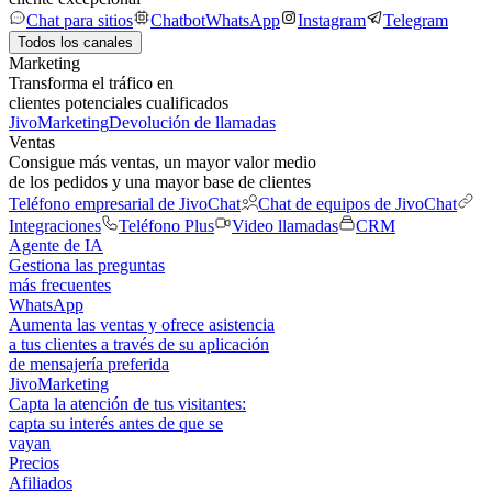
Chat para sitios
Chatbot
WhatsApp
Instagram
Telegram
Todos los canales
Marketing
Transforma el tráfico en
clientes potenciales cualificados
JivoMarketing
Devolución de llamadas
Ventas
Consigue más ventas, un mayor valor medio
de los pedidos y una mayor base de clientes
Teléfono empresarial de JivoChat
Chat de equipos de JivoChat
Integraciones
Teléfono Plus
Video llamadas
CRM
Agente de IA
Gestiona las preguntas
más frecuentes
WhatsApp
Aumenta las ventas y ofrece asistencia
a tus clientes a través de su aplicación
de mensajería preferida
JivoMarketing
Capta la atención de tus visitantes:
capta su interés antes de que se
vayan
Precios
Afiliados