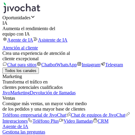
Oportunidades
IA
Aumenta el rendimiento del
equipo con IA
Agente de IA
Asistente de IA
Atención al cliente
Crea una experiencia de atención al
cliente excepcional
Chat para sitios
Chatbot
WhatsApp
Instagram
Telegram
Todos los canales
Marketing
Transforma el tráfico en
clientes potenciales cualificados
JivoMarketing
Devolución de llamadas
Ventas
Consigue más ventas, un mayor valor medio
de los pedidos y una mayor base de clientes
Teléfono empresarial de JivoChat
Chat de equipos de JivoChat
Integraciones
Teléfono Plus
Video llamadas
CRM
Agente de IA
Gestiona las preguntas