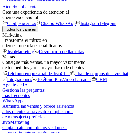
Atención al cliente
Crea una experiencia de atención al
cliente excepcional
Chat para sitios
Chatbot
WhatsApp
Instagram
Telegram
Todos los canales
Marketing
Transforma el tráfico en
clientes potenciales cualificados
JivoMarketing
Devolución de llamadas
Ventas
Consigue más ventas, un mayor valor medio
de los pedidos y una mayor base de clientes
Teléfono empresarial de JivoChat
Chat de equipos de JivoChat
Integraciones
Teléfono Plus
Video llamadas
CRM
Agente de IA
Gestiona las preguntas
más frecuentes
WhatsApp
Aumenta las ventas y ofrece asistencia
a tus clientes a través de su aplicación
de mensajería preferida
JivoMarketing
Capta la atención de tus visitantes:
capta su interés antes de que se