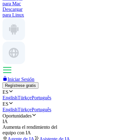
para Mac
Descargar
para Linux
Iniciar Sesión
Regístrese gratis
ES
English
Türkçe
Português
ES
English
Türkçe
Português
Oportunidades
IA
Aumenta el rendimiento del
equipo con IA
Agente de IA
Asistente de IA