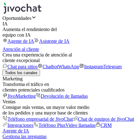
Oportunidades
IA
Aumenta el rendimiento del
equipo con IA
Agente de IA
Asistente de IA
Atención al cliente
Crea una experiencia de atención al
cliente excepcional
Chat para sitios
Chatbot
WhatsApp
Instagram
Telegram
Todos los canales
Marketing
Transforma el tráfico en
clientes potenciales cualificados
JivoMarketing
Devolución de llamadas
Ventas
Consigue más ventas, un mayor valor medio
de los pedidos y una mayor base de clientes
Teléfono empresarial de JivoChat
Chat de equipos de JivoChat
Integraciones
Teléfono Plus
Video llamadas
CRM
Agente de IA
Gestiona las preguntas