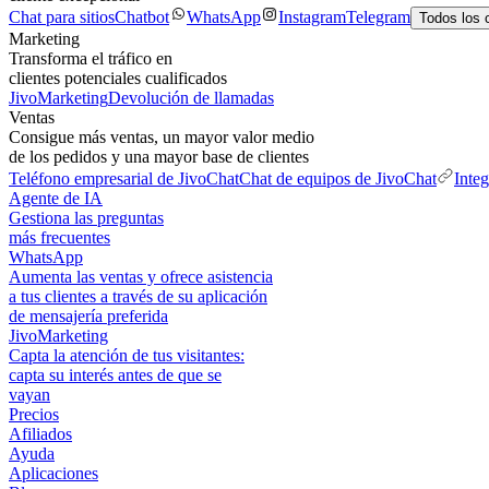
Chat para sitios
Chatbot
WhatsApp
Instagram
Telegram
Todos los 
Marketing
Transforma el tráfico en
clientes potenciales cualificados
JivoMarketing
Devolución de llamadas
Ventas
Consigue más ventas, un mayor valor medio
de los pedidos y una mayor base de clientes
Teléfono empresarial de JivoChat
Chat de equipos de JivoChat
Inte
Agente de IA
Gestiona las preguntas
más frecuentes
WhatsApp
Aumenta las ventas y ofrece asistencia
a tus clientes a través de su aplicación
de mensajería preferida
JivoMarketing
Capta la atención de tus visitantes:
capta su interés antes de que se
vayan
Precios
Afiliados
Ayuda
Aplicaciones