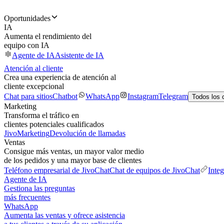
Oportunidades
IA
Aumenta el rendimiento del
equipo con IA
Agente de IA
Asistente de IA
Atención al cliente
Crea una experiencia de atención al
cliente excepcional
Chat para sitios
Chatbot
WhatsApp
Instagram
Telegram
Todos los 
Marketing
Transforma el tráfico en
clientes potenciales cualificados
JivoMarketing
Devolución de llamadas
Ventas
Consigue más ventas, un mayor valor medio
de los pedidos y una mayor base de clientes
Teléfono empresarial de JivoChat
Chat de equipos de JivoChat
Inte
Agente de IA
Gestiona las preguntas
más frecuentes
WhatsApp
Aumenta las ventas y ofrece asistencia