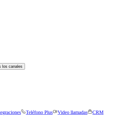
 los canales
tegraciones
Teléfono Plus
Video llamadas
CRM