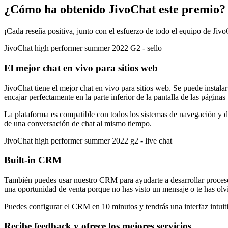
¿Cómo ha obtenido JivoChat este premio?
¡Cada reseña positiva, junto con el esfuerzo de todo el equipo de Jivo
JivoChat high performer summer 2022 G2 - sello
El mejor chat en vivo para sitios web
JivoChat tiene el mejor chat en vivo para sitios web. Se puede instala
encajar perfectamente en la parte inferior de la pantalla de las página
La plataforma es compatible con todos los sistemas de navegación y d
de una conversación de chat al mismo tiempo.
JivoChat high performer summer 2022 g2 - live chat
Built-in CRM
También puedes usar nuestro CRM para ayudarte a desarrollar procesos 
una oportunidad de venta porque no has visto un mensaje o te has olv
Puedes configurar el CRM en 10 minutos y tendrás una interfaz intuiti
Recibe feedback y ofrece los mejores servicios