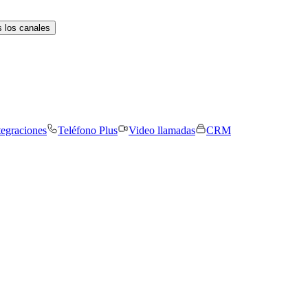
 los canales
tegraciones
Teléfono Plus
Video llamadas
CRM