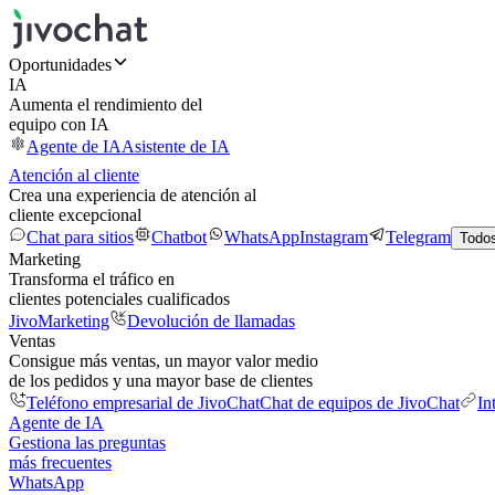
Oportunidades
IA
Aumenta el rendimiento del
equipo con IA
Agente de IA
Asistente de IA
Atención al cliente
Crea una experiencia de atención al
cliente excepcional
Chat para sitios
Chatbot
WhatsApp
Instagram
Telegram
Todos
Marketing
Transforma el tráfico en
clientes potenciales cualificados
JivoMarketing
Devolución de llamadas
Ventas
Consigue más ventas, un mayor valor medio
de los pedidos y una mayor base de clientes
Teléfono empresarial de JivoChat
Chat de equipos de JivoChat
In
Agente de IA
Gestiona las preguntas
más frecuentes
WhatsApp