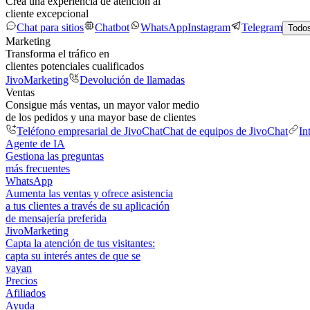
Crea una experiencia de atención al
cliente excepcional
Chat para sitios
Chatbot
WhatsApp
Instagram
Telegram
Todos
Marketing
Transforma el tráfico en
clientes potenciales cualificados
JivoMarketing
Devolución de llamadas
Ventas
Consigue más ventas, un mayor valor medio
de los pedidos y una mayor base de clientes
Teléfono empresarial de JivoChat
Chat de equipos de JivoChat
In
Agente de IA
Gestiona las preguntas
más frecuentes
WhatsApp
Aumenta las ventas y ofrece asistencia
a tus clientes a través de su aplicación
de mensajería preferida
JivoMarketing
Capta la atención de tus visitantes:
capta su interés antes de que se
vayan
Precios
Afiliados
Ayuda