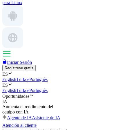
para Linux
Iniciar Sesión
Regístrese gratis
ES
English
Türkçe
Português
ES
English
Türkçe
Português
Oportunidades
IA
Aumenta el rendimiento del
equipo con IA
Agente de IA
Asistente de IA
Atención al cliente