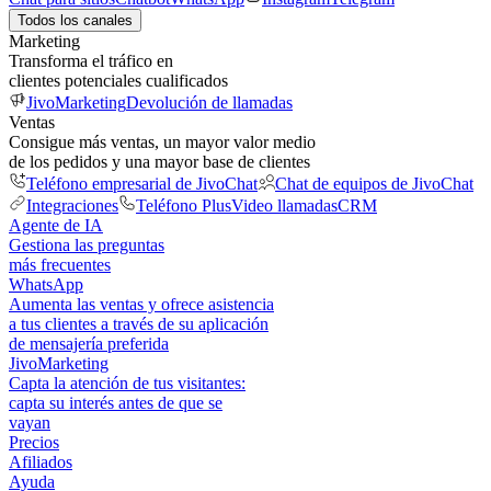
Todos los canales
Marketing
Transforma el tráfico en
clientes potenciales cualificados
JivoMarketing
Devolución de llamadas
Ventas
Consigue más ventas, un mayor valor medio
de los pedidos y una mayor base de clientes
Teléfono empresarial de JivoChat
Chat de equipos de JivoChat
Integraciones
Teléfono Plus
Video llamadas
CRM
Agente de IA
Gestiona las preguntas
más frecuentes
WhatsApp
Aumenta las ventas y ofrece asistencia
a tus clientes a través de su aplicación
de mensajería preferida
JivoMarketing
Capta la atención de tus visitantes:
capta su interés antes de que se
vayan
Precios
Afiliados
Ayuda