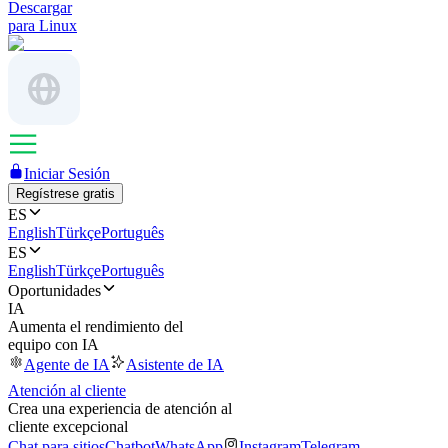
Descargar
para Linux
Iniciar Sesión
Regístrese gratis
ES
English
Türkçe
Português
ES
English
Türkçe
Português
Oportunidades
IA
Aumenta el rendimiento del
equipo con IA
Agente de IA
Asistente de IA
Atención al cliente
Crea una experiencia de atención al
cliente excepcional
Chat para sitios
Chatbot
WhatsApp
Instagram
Telegram