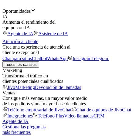
Oportunidades
IA
Aumenta el rendimiento del
equipo con IA
Agente de IA
Asistente de IA
Atención al cliente
Crea una experiencia de atención al
cliente excepcional
Chat para sitios
Chatbot
WhatsApp
Instagram
Telegram
Todos los canales
Marketing
Transforma el tráfico en
clientes potenciales cualificados
JivoMarketing
Devolución de llamadas
Ventas
Consigue más ventas, un mayor valor medio
de los pedidos y una mayor base de clientes
Teléfono empresarial de JivoChat
Chat de equipos de JivoChat
Integraciones
Teléfono Plus
Video llamadas
CRM
Agente de IA
Gestiona las preguntas
más frecuentes