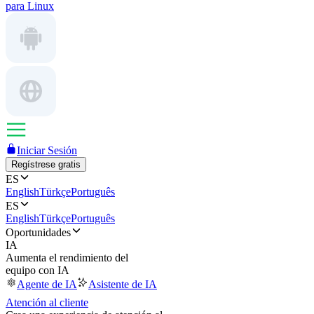
para Linux
Iniciar Sesión
Regístrese gratis
ES
English
Türkçe
Português
ES
English
Türkçe
Português
Oportunidades
IA
Aumenta el rendimiento del
equipo con IA
Agente de IA
Asistente de IA
Atención al cliente