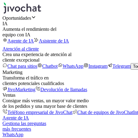
Oportunidades
IA
Aumenta el rendimiento del
equipo con IA
Agente de IA
Asistente de IA
Atención al cliente
Crea una experiencia de atención al
cliente excepcional
Chat para sitios
Chatbot
WhatsApp
Instagram
Telegram
To
Marketing
Transforma el tráfico en
clientes potenciales cualificados
JivoMarketing
Devolución de llamadas
Ventas
Consigue más ventas, un mayor valor medio
de los pedidos y una mayor base de clientes
Teléfono empresarial de JivoChat
Chat de equipos de JivoChat
In
Agente de IA
Gestiona las preguntas
más frecuentes
WhatsApp