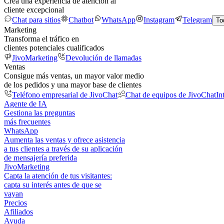
Crea una experiencia de atención al
cliente excepcional
Chat para sitios
Chatbot
WhatsApp
Instagram
Telegram
To
Marketing
Transforma el tráfico en
clientes potenciales cualificados
JivoMarketing
Devolución de llamadas
Ventas
Consigue más ventas, un mayor valor medio
de los pedidos y una mayor base de clientes
Teléfono empresarial de JivoChat
Chat de equipos de JivoChat
In
Agente de IA
Gestiona las preguntas
más frecuentes
WhatsApp
Aumenta las ventas y ofrece asistencia
a tus clientes a través de su aplicación
de mensajería preferida
JivoMarketing
Capta la atención de tus visitantes:
capta su interés antes de que se
vayan
Precios
Afiliados
Ayuda