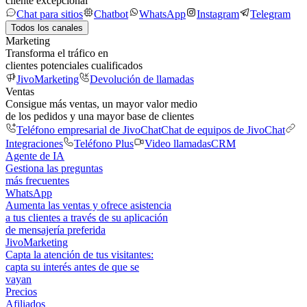
cliente excepcional
Chat para sitios
Chatbot
WhatsApp
Instagram
Telegram
Todos los canales
Marketing
Transforma el tráfico en
clientes potenciales cualificados
JivoMarketing
Devolución de llamadas
Ventas
Consigue más ventas, un mayor valor medio
de los pedidos y una mayor base de clientes
Teléfono empresarial de JivoChat
Chat de equipos de JivoChat
Integraciones
Teléfono Plus
Video llamadas
CRM
Agente de IA
Gestiona las preguntas
más frecuentes
WhatsApp
Aumenta las ventas y ofrece asistencia
a tus clientes a través de su aplicación
de mensajería preferida
JivoMarketing
Capta la atención de tus visitantes:
capta su interés antes de que se
vayan
Precios
Afiliados