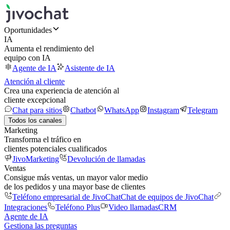
Oportunidades
IA
Aumenta el rendimiento del
equipo con IA
Agente de IA
Asistente de IA
Atención al cliente
Crea una experiencia de atención al
cliente excepcional
Chat para sitios
Chatbot
WhatsApp
Instagram
Telegram
Todos los canales
Marketing
Transforma el tráfico en
clientes potenciales cualificados
JivoMarketing
Devolución de llamadas
Ventas
Consigue más ventas, un mayor valor medio
de los pedidos y una mayor base de clientes
Teléfono empresarial de JivoChat
Chat de equipos de JivoChat
Integraciones
Teléfono Plus
Video llamadas
CRM
Agente de IA
Gestiona las preguntas