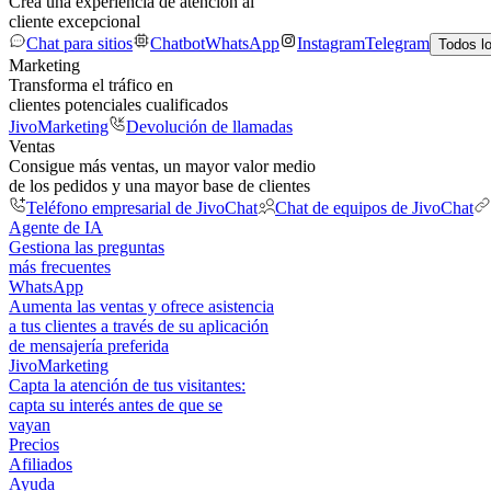
Crea una experiencia de atención al
cliente excepcional
Chat para sitios
Chatbot
WhatsApp
Instagram
Telegram
Todos l
Marketing
Transforma el tráfico en
clientes potenciales cualificados
JivoMarketing
Devolución de llamadas
Ventas
Consigue más ventas, un mayor valor medio
de los pedidos y una mayor base de clientes
Teléfono empresarial de JivoChat
Chat de equipos de JivoChat
Agente de IA
Gestiona las preguntas
más frecuentes
WhatsApp
Aumenta las ventas y ofrece asistencia
a tus clientes a través de su aplicación
de mensajería preferida
JivoMarketing
Capta la atención de tus visitantes:
capta su interés antes de que se
vayan
Precios
Afiliados
Ayuda