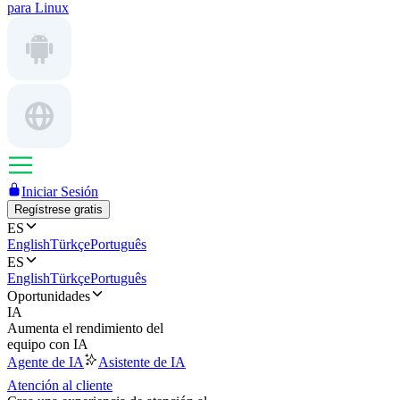
para Linux
Iniciar Sesión
Regístrese gratis
ES
English
Türkçe
Português
ES
English
Türkçe
Português
Oportunidades
IA
Aumenta el rendimiento del
equipo con IA
Agente de IA
Asistente de IA
Atención al cliente