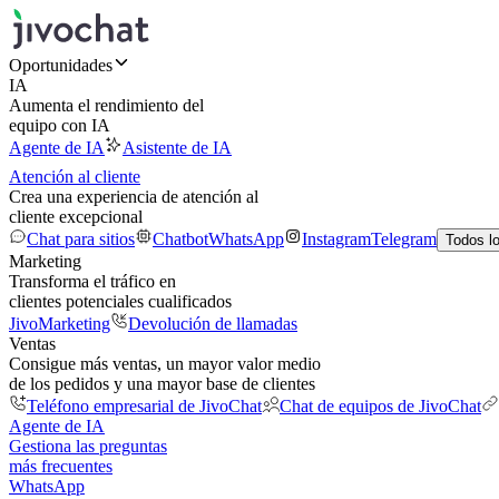
Oportunidades
IA
Aumenta el rendimiento del
equipo con IA
Agente de IA
Asistente de IA
Atención al cliente
Crea una experiencia de atención al
cliente excepcional
Chat para sitios
Chatbot
WhatsApp
Instagram
Telegram
Todos l
Marketing
Transforma el tráfico en
clientes potenciales cualificados
JivoMarketing
Devolución de llamadas
Ventas
Consigue más ventas, un mayor valor medio
de los pedidos y una mayor base de clientes
Teléfono empresarial de JivoChat
Chat de equipos de JivoChat
Agente de IA
Gestiona las preguntas
más frecuentes
WhatsApp