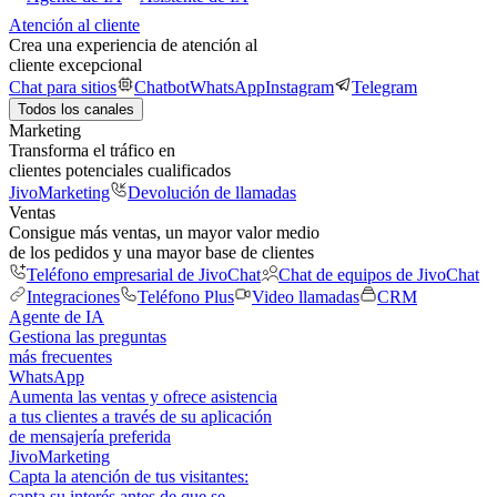
Atención al cliente
Crea una experiencia de atención al
cliente excepcional
Chat para sitios
Chatbot
WhatsApp
Instagram
Telegram
Todos los canales
Marketing
Transforma el tráfico en
clientes potenciales cualificados
JivoMarketing
Devolución de llamadas
Ventas
Consigue más ventas, un mayor valor medio
de los pedidos y una mayor base de clientes
Teléfono empresarial de JivoChat
Chat de equipos de JivoChat
Integraciones
Teléfono Plus
Video llamadas
CRM
Agente de IA
Gestiona las preguntas
más frecuentes
WhatsApp
Aumenta las ventas y ofrece asistencia
a tus clientes a través de su aplicación
de mensajería preferida
JivoMarketing
Capta la atención de tus visitantes:
capta su interés antes de que se