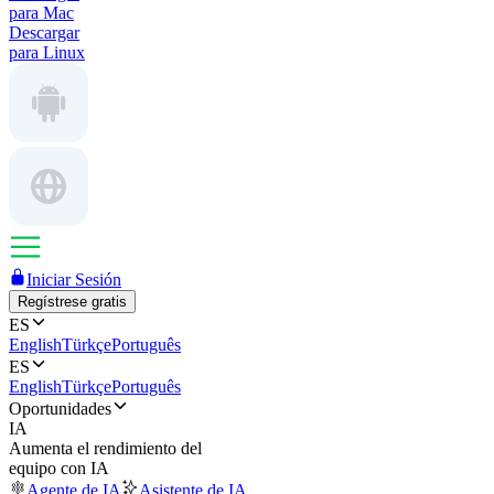
para Mac
Descargar
para Linux
Iniciar Sesión
Regístrese gratis
ES
English
Türkçe
Português
ES
English
Türkçe
Português
Oportunidades
IA
Aumenta el rendimiento del
equipo con IA
Agente de IA
Asistente de IA