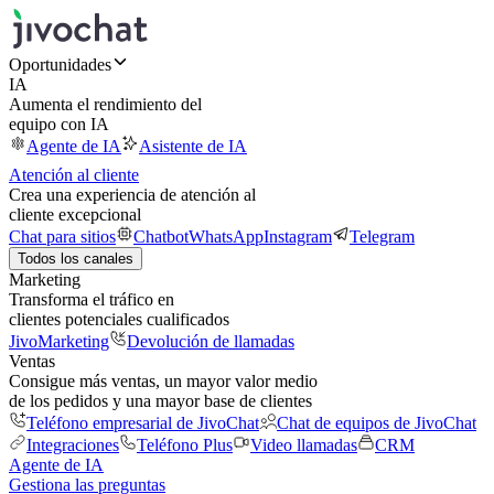
Oportunidades
IA
Aumenta el rendimiento del
equipo con IA
Agente de IA
Asistente de IA
Atención al cliente
Crea una experiencia de atención al
cliente excepcional
Chat para sitios
Chatbot
WhatsApp
Instagram
Telegram
Todos los canales
Marketing
Transforma el tráfico en
clientes potenciales cualificados
JivoMarketing
Devolución de llamadas
Ventas
Consigue más ventas, un mayor valor medio
de los pedidos y una mayor base de clientes
Teléfono empresarial de JivoChat
Chat de equipos de JivoChat
Integraciones
Teléfono Plus
Video llamadas
CRM
Agente de IA
Gestiona las preguntas