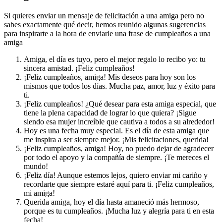
Si quieres enviar un mensaje de felicitación a una amiga pero no
sabes exactamente qué decir, hemos reunido algunas sugerencias
para inspirarte a la hora de enviarle una frase de cumpleaños a una
amiga
Amiga, el día es tuyo, pero el mejor regalo lo recibo yo: tu
sincera amistad. ¡Feliz cumpleaños!
¡Feliz cumpleaños, amiga! Mis deseos para hoy son los
mismos que todos los días. Mucha paz, amor, luz y éxito para
ti.
¡Feliz cumpleaños! ¿Qué desear para esta amiga especial, que
tiene la plena capacidad de lograr lo que quiera? ¡Sigue
siendo esa mujer increíble que cautiva a todos a su alrededor!
Hoy es una fecha muy especial. Es el día de esta amiga que
me inspira a ser siempre mejor. ¡Mis felicitaciones, querida!
¡Feliz cumpleaños, amiga! Hoy, no puedo dejar de agradecer
por todo el apoyo y la compañía de siempre. ¡Te mereces el
mundo!
¡Feliz día! Aunque estemos lejos, quiero enviar mi cariño y
recordarte que siempre estaré aquí para ti. ¡Feliz cumpleaños,
mi amiga!
Querida amiga, hoy el día hasta amaneció más hermoso,
porque es tu cumpleaños. ¡Mucha luz y alegría para ti en esta
fecha!