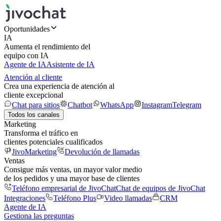
Oportunidades
IA
Aumenta el rendimiento del
equipo con IA
Agente de IA
Asistente de IA
Atención al cliente
Crea una experiencia de atención al
cliente excepcional
Chat para sitios
Chatbot
WhatsApp
Instagram
Telegram
Todos los canales
Marketing
Transforma el tráfico en
clientes potenciales cualificados
JivoMarketing
Devolución de llamadas
Ventas
Consigue más ventas, un mayor valor medio
de los pedidos y una mayor base de clientes
Teléfono empresarial de JivoChat
Chat de equipos de JivoChat
Integraciones
Teléfono Plus
Video llamadas
CRM
Agente de IA
Gestiona las preguntas