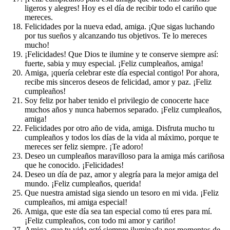
ligeros y alegres! Hoy es el día de recibir todo el cariño que
mereces.
Felicidades por la nueva edad, amiga. ¡Que sigas luchando
por tus sueños y alcanzando tus objetivos. Te lo mereces
mucho!
¡Felicidades! Que Dios te ilumine y te conserve siempre así:
fuerte, sabia y muy especial. ¡Feliz cumpleaños, amiga!
Amiga, ¡quería celebrar este día especial contigo! Por ahora,
recibe mis sinceros deseos de felicidad, amor y paz. ¡Feliz
cumpleaños!
Soy feliz por haber tenido el privilegio de conocerte hace
muchos años y nunca habernos separado. ¡Feliz cumpleaños,
amiga!
Felicidades por otro año de vida, amiga. Disfruta mucho tu
cumpleaños y todos los días de la vida al máximo, porque te
mereces ser feliz siempre. ¡Te adoro!
Deseo un cumpleaños maravilloso para la amiga más cariñosa
que he conocido. ¡Felicidades!
Deseo un día de paz, amor y alegría para la mejor amiga del
mundo. ¡Feliz cumpleaños, querida!
Que nuestra amistad siga siendo un tesoro en mi vida. ¡Feliz
cumpleaños, mi amiga especial!
Amiga, que este día sea tan especial como tú eres para mí.
¡Feliz cumpleaños, con todo mi amor y cariño!
Amiga, que tu vida esté siempre iluminada por momentos de