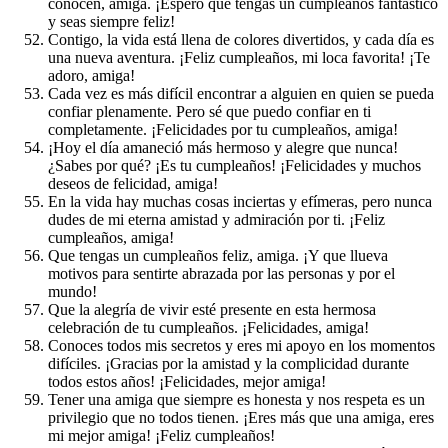
conocen, amiga. ¡Espero que tengas un cumpleaños fantástico
y seas siempre feliz!
Contigo, la vida está llena de colores divertidos, y cada día es
una nueva aventura. ¡Feliz cumpleaños, mi loca favorita! ¡Te
adoro, amiga!
Cada vez es más difícil encontrar a alguien en quien se pueda
confiar plenamente. Pero sé que puedo confiar en ti
completamente. ¡Felicidades por tu cumpleaños, amiga!
¡Hoy el día amaneció más hermoso y alegre que nunca!
¿Sabes por qué? ¡Es tu cumpleaños! ¡Felicidades y muchos
deseos de felicidad, amiga!
En la vida hay muchas cosas inciertas y efímeras, pero nunca
dudes de mi eterna amistad y admiración por ti. ¡Feliz
cumpleaños, amiga!
Que tengas un cumpleaños feliz, amiga. ¡Y que llueva
motivos para sentirte abrazada por las personas y por el
mundo!
Que la alegría de vivir esté presente en esta hermosa
celebración de tu cumpleaños. ¡Felicidades, amiga!
Conoces todos mis secretos y eres mi apoyo en los momentos
difíciles. ¡Gracias por la amistad y la complicidad durante
todos estos años! ¡Felicidades, mejor amiga!
Tener una amiga que siempre es honesta y nos respeta es un
privilegio que no todos tienen. ¡Eres más que una amiga, eres
mi mejor amiga! ¡Feliz cumpleaños!