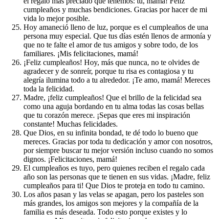
el regalo más preciado que tenemos: tú, mamá! Feliz
cumpleaños y muchas bendiciones. Gracias por hacer de mi
vida lo mejor posible.
Hoy amaneció lleno de luz, porque es el cumpleaños de una
persona muy especial. Que tus días estén llenos de armonía y
que no te falte el amor de tus amigos y sobre todo, de los
familiares. ¡Mis felicitaciones, mamá!
¡Feliz cumpleaños! Hoy, más que nunca, no te olvides de
agradecer y de sonreír, porque tu risa es contagiosa y tu
alegría ilumina todo a tu alrededor. ¡Te amo, mamá! Mereces
toda la felicidad.
Madre, ¡feliz cumpleaños! Que el brillo de la felicidad sea
como una aguja bordando en tu alma todas las cosas bellas
que tu corazón merece. ¡Sepas que eres mi inspiración
constante! Muchas felicidades.
Que Dios, en su infinita bondad, te dé todo lo bueno que
mereces. Gracias por toda tu dedicación y amor con nosotros,
por siempre buscar tu mejor versión incluso cuando no somos
dignos. ¡Felicitaciones, mamá!
El cumpleaños es tuyo, pero quienes reciben el regalo cada
año son las personas que te tienen en sus vidas. ¡Madre, feliz
cumpleaños para ti! Que Dios te proteja en todo tu camino.
Los años pasan y las velas se apagan, pero los pasteles son
más grandes, los amigos son mejores y la compañía de la
familia es más deseada. Todo esto porque existes y lo