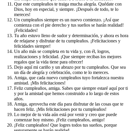
Que este cumpleaños te traiga mucha alegría. Quédate con
Dios, hoy en especial, y siempre. ¡Después de todo, te lo
mereces!
Un cumpleaños siempre es un nuevo comienzo. ¡Así que
comienza con el pie derecho y tus sueños se harán realidad!
¡Felicidades!
Tu año estuvo lleno de sudor y determinación, y ahora es hora
de relajarse y disfrutar de tu cumpleaños. ¡Felicitaciones y
felicidades siempre!
Un año más se completa en tu vida y, con él, logros,
realizaciones y felicidad. ¡Que siempre recibas los mejores
regalos que la vida tiene para ofrecer!
Dejo aquí mi cariño y un abrazo por tu cumpleaños. Que sea
un día de alegría y celebración, como te lo mereces.
Amiga, que cada nuevo cumpleaños tuyo fortalezca nuestra
amistad. ¡Mis felicitaciones!
Feliz cumpleaños, amiga. Sabes que siempre estaré aquí por ti
y por la amistad que hemos construido a lo largo de estos
años.
Amiga, aprovecha este día para disfrutar de las cosas que te
hacen feliz. ¡Mis felicitaciones por tu cumpleaños!
Lo mejor de tu vida aún está por venir y creo que puede
comenzar hoy mismo. ¡Feliz cumpleaños, amigo!
¡Feliz cumpleaños! Que logres todos tus sueños, porque
seguramente se harán realidad.