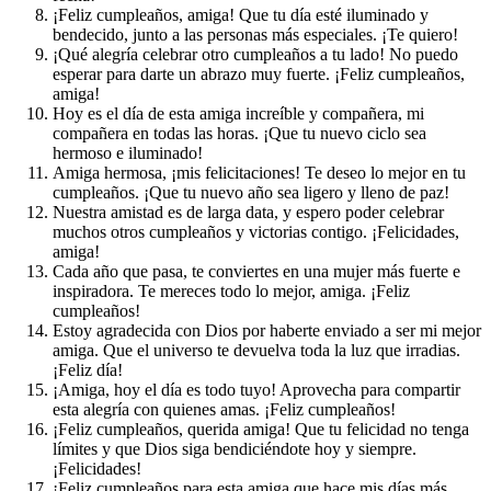
¡Feliz cumpleaños, amiga! Que tu día esté iluminado y
bendecido, junto a las personas más especiales. ¡Te quiero!
¡Qué alegría celebrar otro cumpleaños a tu lado! No puedo
esperar para darte un abrazo muy fuerte. ¡Feliz cumpleaños,
amiga!
Hoy es el día de esta amiga increíble y compañera, mi
compañera en todas las horas. ¡Que tu nuevo ciclo sea
hermoso e iluminado!
Amiga hermosa, ¡mis felicitaciones! Te deseo lo mejor en tu
cumpleaños. ¡Que tu nuevo año sea ligero y lleno de paz!
Nuestra amistad es de larga data, y espero poder celebrar
muchos otros cumpleaños y victorias contigo. ¡Felicidades,
amiga!
Cada año que pasa, te conviertes en una mujer más fuerte e
inspiradora. Te mereces todo lo mejor, amiga. ¡Feliz
cumpleaños!
Estoy agradecida con Dios por haberte enviado a ser mi mejor
amiga. Que el universo te devuelva toda la luz que irradias.
¡Feliz día!
¡Amiga, hoy el día es todo tuyo! Aprovecha para compartir
esta alegría con quienes amas. ¡Feliz cumpleaños!
¡Feliz cumpleaños, querida amiga! Que tu felicidad no tenga
límites y que Dios siga bendiciéndote hoy y siempre.
¡Felicidades!
¡Feliz cumpleaños para esta amiga que hace mis días más