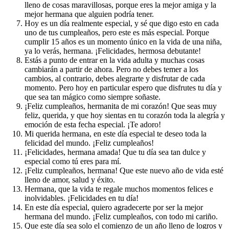
lleno de cosas maravillosas, porque eres la mejor amiga y la
mejor hermana que alguien podría tener.
Hoy es un día realmente especial, y sé que digo esto en cada
uno de tus cumpleaños, pero este es más especial. Porque
cumplir 15 años es un momento único en la vida de una niña,
ya lo verás, hermana. ¡Felicidades, hermosa debutante!
Estás a punto de entrar en la vida adulta y muchas cosas
cambiarán a partir de ahora. Pero no debes temer a los
cambios, al contrario, debes alegrarte y disfrutar de cada
momento. Pero hoy en particular espero que disfrutes tu día y
que sea tan mágico como siempre soñaste.
¡Feliz cumpleaños, hermanita de mi corazón! Que seas muy
feliz, querida, y que hoy sientas en tu corazón toda la alegría y
emoción de esta fecha especial. ¡Te adoro!
Mi querida hermana, en este día especial te deseo toda la
felicidad del mundo. ¡Feliz cumpleaños!
¡Felicidades, hermana amada! Que tu día sea tan dulce y
especial como tú eres para mí.
¡Feliz cumpleaños, hermana! Que este nuevo año de vida esté
lleno de amor, salud y éxito.
Hermana, que la vida te regale muchos momentos felices e
inolvidables. ¡Felicidades en tu día!
En este día especial, quiero agradecerte por ser la mejor
hermana del mundo. ¡Feliz cumpleaños, con todo mi cariño.
Que este día sea solo el comienzo de un año lleno de logros y