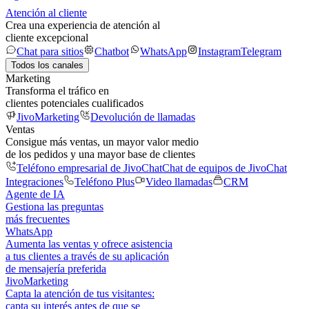
Atención al cliente
Crea una experiencia de atención al
cliente excepcional
Chat para sitios
Chatbot
WhatsApp
Instagram
Telegram
Todos los canales
Marketing
Transforma el tráfico en
clientes potenciales cualificados
JivoMarketing
Devolución de llamadas
Ventas
Consigue más ventas, un mayor valor medio
de los pedidos y una mayor base de clientes
Teléfono empresarial de JivoChat
Chat de equipos de JivoChat
Integraciones
Teléfono Plus
Video llamadas
CRM
Agente de IA
Gestiona las preguntas
más frecuentes
WhatsApp
Aumenta las ventas y ofrece asistencia
a tus clientes a través de su aplicación
de mensajería preferida
JivoMarketing
Capta la atención de tus visitantes:
capta su interés antes de que se