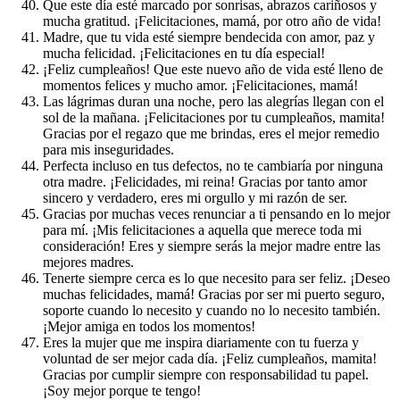
Que este día esté marcado por sonrisas, abrazos cariñosos y
mucha gratitud. ¡Felicitaciones, mamá, por otro año de vida!
Madre, que tu vida esté siempre bendecida con amor, paz y
mucha felicidad. ¡Felicitaciones en tu día especial!
¡Feliz cumpleaños! Que este nuevo año de vida esté lleno de
momentos felices y mucho amor. ¡Felicitaciones, mamá!
Las lágrimas duran una noche, pero las alegrías llegan con el
sol de la mañana. ¡Felicitaciones por tu cumpleaños, mamita!
Gracias por el regazo que me brindas, eres el mejor remedio
para mis inseguridades.
Perfecta incluso en tus defectos, no te cambiaría por ninguna
otra madre. ¡Felicidades, mi reina! Gracias por tanto amor
sincero y verdadero, eres mi orgullo y mi razón de ser.
Gracias por muchas veces renunciar a ti pensando en lo mejor
para mí. ¡Mis felicitaciones a aquella que merece toda mi
consideración! Eres y siempre serás la mejor madre entre las
mejores madres.
Tenerte siempre cerca es lo que necesito para ser feliz. ¡Deseo
muchas felicidades, mamá! Gracias por ser mi puerto seguro,
soporte cuando lo necesito y cuando no lo necesito también.
¡Mejor amiga en todos los momentos!
Eres la mujer que me inspira diariamente con tu fuerza y
voluntad de ser mejor cada día. ¡Feliz cumpleaños, mamita!
Gracias por cumplir siempre con responsabilidad tu papel.
¡Soy mejor porque te tengo!