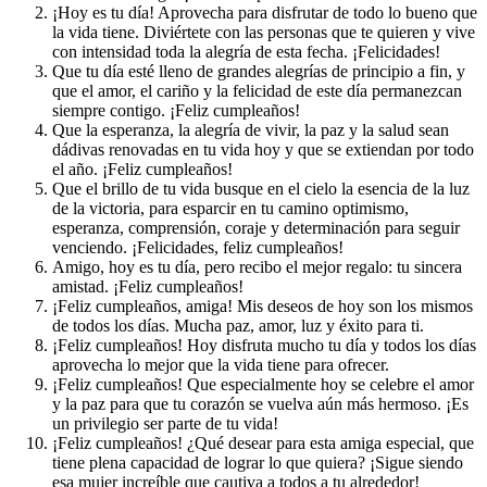
¡Hoy es tu día! Aprovecha para disfrutar de todo lo bueno que
la vida tiene. Diviértete con las personas que te quieren y vive
con intensidad toda la alegría de esta fecha. ¡Felicidades!
Que tu día esté lleno de grandes alegrías de principio a fin, y
que el amor, el cariño y la felicidad de este día permanezcan
siempre contigo. ¡Feliz cumpleaños!
Que la esperanza, la alegría de vivir, la paz y la salud sean
dádivas renovadas en tu vida hoy y que se extiendan por todo
el año. ¡Feliz cumpleaños!
Que el brillo de tu vida busque en el cielo la esencia de la luz
de la victoria, para esparcir en tu camino optimismo,
esperanza, comprensión, coraje y determinación para seguir
venciendo. ¡Felicidades, feliz cumpleaños!
Amigo, hoy es tu día, pero recibo el mejor regalo: tu sincera
amistad. ¡Feliz cumpleaños!
¡Feliz cumpleaños, amiga! Mis deseos de hoy son los mismos
de todos los días. Mucha paz, amor, luz y éxito para ti.
¡Feliz cumpleaños! Hoy disfruta mucho tu día y todos los días
aprovecha lo mejor que la vida tiene para ofrecer.
¡Feliz cumpleaños! Que especialmente hoy se celebre el amor
y la paz para que tu corazón se vuelva aún más hermoso. ¡Es
un privilegio ser parte de tu vida!
¡Feliz cumpleaños! ¿Qué desear para esta amiga especial, que
tiene plena capacidad de lograr lo que quiera? ¡Sigue siendo
esa mujer increíble que cautiva a todos a tu alrededor!