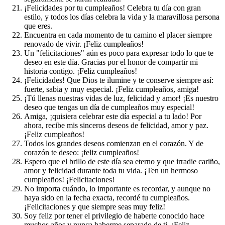
¡Felicidades por tu cumpleaños! Celebra tu día con gran
estilo, y todos los días celebra la vida y la maravillosa persona
que eres.
Encuentra en cada momento de tu camino el placer siempre
renovado de vivir. ¡Feliz cumpleaños!
Un "felicitaciones" aún es poco para expresar todo lo que te
deseo en este día. Gracias por el honor de compartir mi
historia contigo. ¡Feliz cumpleaños!
¡Felicidades! Que Dios te ilumine y te conserve siempre así:
fuerte, sabia y muy especial. ¡Feliz cumpleaños, amiga!
¡Tú llenas nuestras vidas de luz, felicidad y amor! ¡Es nuestro
deseo que tengas un día de cumpleaños muy especial!
Amiga, ¡quisiera celebrar este día especial a tu lado! Por
ahora, recibe mis sinceros deseos de felicidad, amor y paz.
¡Feliz cumpleaños!
Todos los grandes deseos comienzan en el corazón. Y de
corazón te deseo: ¡feliz cumpleaños!
Espero que el brillo de este día sea eterno y que irradie cariño,
amor y felicidad durante toda tu vida. ¡Ten un hermoso
cumpleaños! ¡Felicitaciones!
No importa cuándo, lo importante es recordar, y aunque no
haya sido en la fecha exacta, recordé tu cumpleaños.
¡Felicitaciones y que siempre seas muy feliz!
Soy feliz por tener el privilegio de haberte conocido hace
muchos años y nunca haberme separado de ti. ¡Feliz