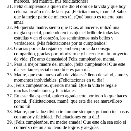
mereces. ¡Mi mamita, mis felicitaciones!
Feliz cumpleaños a quien me dio el don de la vida y que hoy
celebra un año más de la suya. ¡Felicitaciones, mamita! Sabes
que la mejor parte de mí eres tú. ¡Qué bueno es tenerte para
amar!
Mi querida madre, siento que Dios, al hacerte, utilizó una
magia especial, poniendo en tus ojos el brillo de todas las
estrellas y en el corazón, los sentimientos más bellos y
verdaderos. ¡Mis felicitaciones por tu cumpleaños!
Gracias por cada regaño y también por cada consejo
compartido, gracias por priorizarme y hacer de mí tu proyecto
de vida. ¡Te amo demasiado! Feliz cumpleaños, mamá.
Para la mejor madre del mundo, ¡feliz cumpleaños! Que este
día sea tan especial como tú eres para mí.
Madre, que este nuevo año de vida esté lleno de salud, amor y
momentos inolvidables. ¡Felicitaciones en tu día!
¡Feliz cumpleaños, querida mamá! Que la vida te regale
muchas bendiciones y felicidades.
En este día especial, quiero agradecerte por todo lo que haces
por mí. ¡Felicitaciones, mamá, que este día sea maravilloso
como tú!
Madre, que la luz divina te ilumine siempre, guiando tus pasos
con amor y felicidad. ¡Felicitaciones en tu día!
¡Feliz cumpleaños, mi madre amada! Que este día sea solo el
comienzo de un año lleno de logros y alegrías.