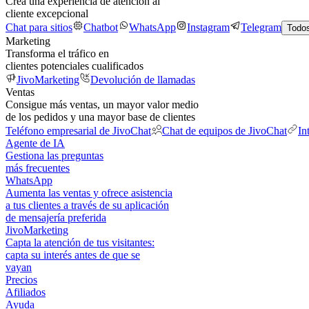
Crea una experiencia de atención al
cliente excepcional
Chat para sitios
Chatbot
WhatsApp
Instagram
Telegram
Todos
Marketing
Transforma el tráfico en
clientes potenciales cualificados
JivoMarketing
Devolución de llamadas
Ventas
Consigue más ventas, un mayor valor medio
de los pedidos y una mayor base de clientes
Teléfono empresarial de JivoChat
Chat de equipos de JivoChat
In
Agente de IA
Gestiona las preguntas
más frecuentes
WhatsApp
Aumenta las ventas y ofrece asistencia
a tus clientes a través de su aplicación
de mensajería preferida
JivoMarketing
Capta la atención de tus visitantes:
capta su interés antes de que se
vayan
Precios
Afiliados
Ayuda