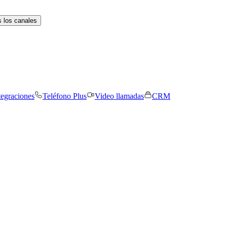
 los canales
tegraciones
Teléfono Plus
Video llamadas
CRM