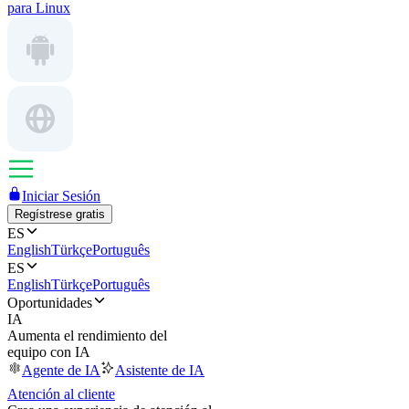
para Linux
Iniciar Sesión
Regístrese gratis
ES
English
Türkçe
Português
ES
English
Türkçe
Português
Oportunidades
IA
Aumenta el rendimiento del
equipo con IA
Agente de IA
Asistente de IA
Atención al cliente