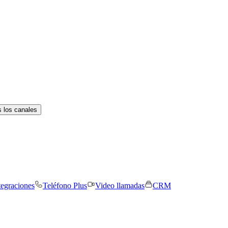
 los canales
tegraciones
Teléfono Plus
Video llamadas
CRM