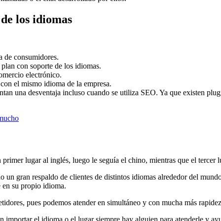
 de los idiomas
ida de consumidores.
plan con soporte de los idiomas.
omercio electrónico.
 con el mismo idioma de la empresa.
ntan una desventaja incluso cuando se utiliza SEO. Ya que existen plug
 mucho
primer lugar al inglés, luego le seguía el chino, mientras que el tercer 
o un gran respaldo de clientes de distintos idiomas alrededor del mund
e en su propio idioma.
petidores, pues podemos atender en simultáneo y con mucha más rapidez 
in importar el idioma o el lugar siempre hay alguien para atenderle y a