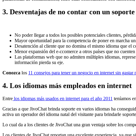
3. Desventajas de no contar con un soporte
No poder llegar a todos los posibles potenciales clientes, pérd
Mayor oportunidad para la competencia de poner en marcha un 
Desatención al cliente que no domina el mismo idioma que el c
Menor expansión del e-ccomerce a otros países que no cuenten
Las plataformas web que no admiten múltiples idiomas, represe
información pierda su eje.
Conozca
los
11 consejos para tener un negocio en internet sin gastar
4. Los idiomas más empleados en internet
Entre
los idiomas más usados en internet para el año 2011
teníamos en 
Gracias a que JivoChat brinda soporte en varios idiomas ha conseguid
activa un operador del idioma natal del visitante para brindarle soport
Lo cual da a los clientes de JivoChat una gran ventaja sobre los com
Los clientes de JivoChat reportan una excelente experiencia, ya que s